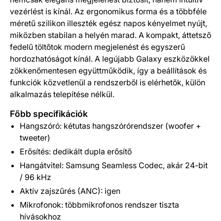
vezérlést is kínál. Az ergonomikus forma és a többféle
méretű szilikon illeszték egész napos kényelmet nyújt,
miközben stabilan a helyén marad. A kompakt, áttetsző
fedelű töltőtok modern megjelenést és egyszerű
hordozhatóságot kínál. A legújabb Galaxy eszközökkel
zökkenőmentesen együttműködik, így a beállítások és
funkciók közvetlenül a rendszerből is elérhetők, külön
alkalmazás telepítése nélkül.
Főbb specifikációk
Hangszóró: kétutas hangszórórendszer (woofer +
tweeter)
Erősítés: dedikált dupla erősítő
Hangátvitel: Samsung Seamless Codec, akár 24-bit
/ 96 kHz
Aktív zajszűrés (ANC): igen
Mikrofonok: többmikrofonos rendszer tiszta
hívásokhoz