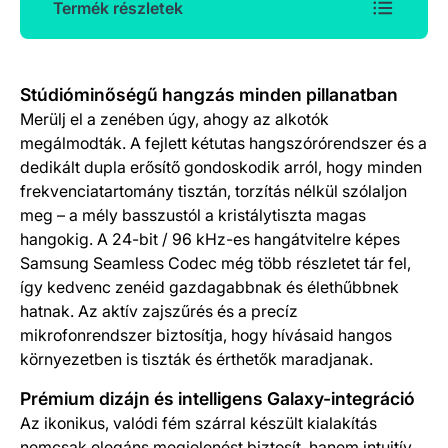
Termék részletek
Termék részletek
Stúdióminőségű hangzás minden pillanatban
Merülj el a zenében úgy, ahogy az alkotók
megálmodták. A fejlett kétutas hangszórórendszer és a
dedikált dupla erősítő gondoskodik arról, hogy minden
frekvenciatartomány tisztán, torzítás nélkül szólaljon
meg – a mély basszustól a kristálytiszta magas
hangokig. A 24-bit / 96 kHz-es hangátvitelre képes
Samsung Seamless Codec még több részletet tár fel,
így kedvenc zenéid gazdagabbnak és élethűbbnek
hatnak. Az aktív zajszűrés és a precíz
mikrofonrendszer biztosítja, hogy hívásaid hangos
környezetben is tiszták és érthetők maradjanak.
Prémium dizájn és intelligens Galaxy-integráció
Az ikonikus, valódi fém szárral készült kialakítás
nemcsak elegáns megjelenést biztosít, hanem intuitív