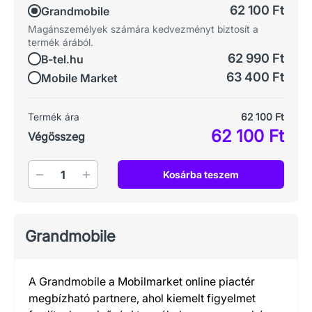
62 100 Ft
Grandmobile
Magánszemélyek számára kedvezményt biztosít a
termék árából.
62 990 Ft
B-tel.hu
63 400 Ft
Mobile Market
Termék ára
62 100 Ft
62 100 Ft
Végösszeg
Mennyiség
Kosárba teszem
Grandmobile
A Grandmobile a Mobilmarket online piactér
megbízható partnere, ahol kiemelt figyelmet