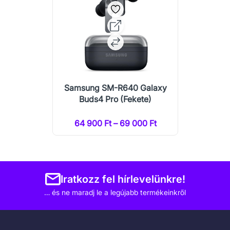
Samsung SM-R640 Galaxy
Buds4 Pro (Fekete)
64 900 Ft – 69 000 Ft
Iratkozz fel hírlevelünkre!
… és ne maradj le a legújabb termékeinkről