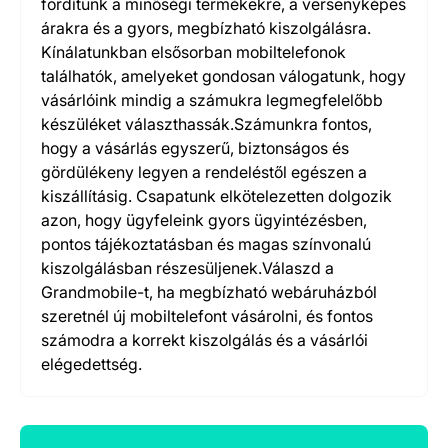
fordítunk a minőségi termékekre, a versenyképes
árakra és a gyors, megbízható kiszolgálásra.
Kínálatunkban elsősorban mobiltelefonok
találhatók, amelyeket gondosan válogatunk, hogy
vásárlóink mindig a számukra legmegfelelőbb
készüléket választhassák.Számunkra fontos,
hogy a vásárlás egyszerű, biztonságos és
gördülékeny legyen a rendeléstől egészen a
kiszállításig. Csapatunk elkötelezetten dolgozik
azon, hogy ügyfeleink gyors ügyintézésben,
pontos tájékoztatásban és magas színvonalú
kiszolgálásban részesüljenek.Válaszd a
Grandmobile-t, ha megbízható webáruházból
szeretnél új mobiltelefont vásárolni, és fontos
számodra a korrekt kiszolgálás és a vásárlói
elégedettség.