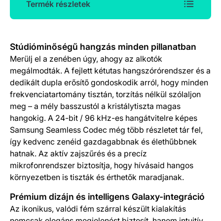
Termék részletek
Termék részletek
Stúdióminőségű hangzás minden pillanatban
Merülj el a zenében úgy, ahogy az alkotók
megálmodták. A fejlett kétutas hangszórórendszer és a
dedikált dupla erősítő gondoskodik arról, hogy minden
frekvenciatartomány tisztán, torzítás nélkül szólaljon
meg – a mély basszustól a kristálytiszta magas
hangokig. A 24-bit / 96 kHz-es hangátvitelre képes
Samsung Seamless Codec még több részletet tár fel,
így kedvenc zenéid gazdagabbnak és élethűbbnek
hatnak. Az aktív zajszűrés és a precíz
mikrofonrendszer biztosítja, hogy hívásaid hangos
környezetben is tiszták és érthetők maradjanak.
Prémium dizájn és intelligens Galaxy-integráció
Az ikonikus, valódi fém szárral készült kialakítás
nemcsak elegáns megjelenést biztosít, hanem intuitív