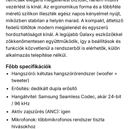
vezérlést is kínál. Az ergonomikus forma és a többféle
méretű szilikon illeszték egész napos kényelmet nyújt,
miközben stabilan a helyén marad. A kompakt, áttetsző
fedelű töltőtok modern megjelenést és egyszerű
hordozhatóságot kínál. A legújabb Galaxy eszközökkel
zökkenőmentesen együttműködik, így a beállítások és
funkciók közvetlenül a rendszerből is elérhetők, külön
alkalmazás telepítése nélkül.
Főbb specifikációk
Hangszóró: kétutas hangszórórendszer (woofer +
tweeter)
Erősítés: dedikált dupla erősítő
Hangátvitel: Samsung Seamless Codec, akár 24-bit
/ 96 kHz
Aktív zajszűrés (ANC): igen
Mikrofonok: többmikrofonos rendszer tiszta
hívásokhoz