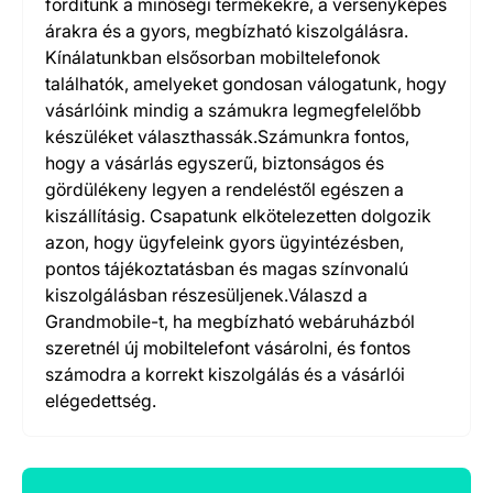
fordítunk a minőségi termékekre, a versenyképes
árakra és a gyors, megbízható kiszolgálásra.
Kínálatunkban elsősorban mobiltelefonok
találhatók, amelyeket gondosan válogatunk, hogy
vásárlóink mindig a számukra legmegfelelőbb
készüléket választhassák.Számunkra fontos,
hogy a vásárlás egyszerű, biztonságos és
gördülékeny legyen a rendeléstől egészen a
kiszállításig. Csapatunk elkötelezetten dolgozik
azon, hogy ügyfeleink gyors ügyintézésben,
pontos tájékoztatásban és magas színvonalú
kiszolgálásban részesüljenek.Válaszd a
Grandmobile-t, ha megbízható webáruházból
szeretnél új mobiltelefont vásárolni, és fontos
számodra a korrekt kiszolgálás és a vásárlói
elégedettség.