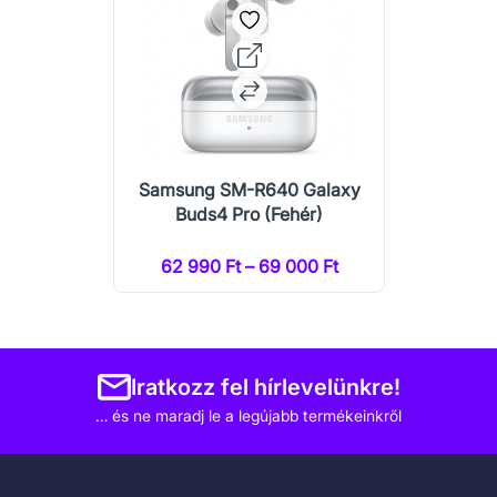
Samsung SM-R640 Galaxy
Buds4 Pro (Fehér)
62 990 Ft – 69 000 Ft
Iratkozz fel hírlevelünkre!
… és ne maradj le a legújabb termékeinkről