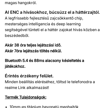
magas hangokról.
AI ENC a hívásokhoz, búcsúzz el a háttérzajtól.
A legfrissebb fejlesztésű zajcsökkentő chip,
mesterséges intelligencia és deep learning
segítségével tünteti el a háttér zajokat hívás közben a
beszédedből.
Akár 38 óra teljes lejátszási idő.
Akár 7óra lejátszás töltés nélkül.
Bluetooth 5.4 és 88ms alacsony késleltetés a
játékokhoz.
Érintés érzékeny felület.
Minden beállítás eléréséhez, töltsd le telefonodra a
realme Link alkalmazást!
Termék Tulajdonságok:
10mm-es titánium bevonatú meghajtók