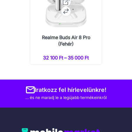
Realme Buds Air 8 Pro
(Fehér)
32 100 Ft – 35 000 Ft
Iratkozz fel hírlevelünkre!
… és ne maradj le a legújabb termékeinkről