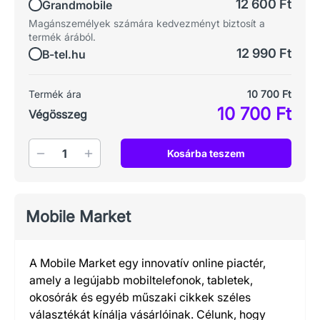
12 600 Ft
Grandmobile
Magánszemélyek számára kedvezményt biztosít a
termék árából.
12 990 Ft
B-tel.hu
Termék ára
10 700 Ft
10 700 Ft
Végösszeg
Mennyiség
Kosárba teszem
Mobile Market
A Mobile Market egy innovatív online piactér,
amely a legújabb mobiltelefonok, tabletek,
okosórák és egyéb műszaki cikkek széles
választékát kínálja vásárlóinak. Célunk, hogy