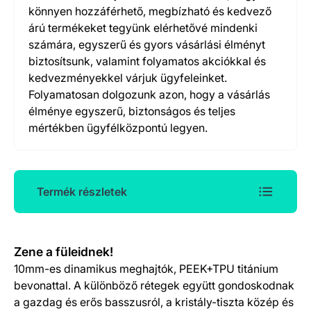
könnyen hozzáférhető, megbízható és kedvező
árú termékeket tegyünk elérhetővé mindenki
számára, egyszerű és gyors vásárlási élményt
biztosítsunk, valamint folyamatos akciókkal és
kedvezményekkel várjuk ügyfeleinket.
Folyamatosan dolgozunk azon, hogy a vásárlás
élménye egyszerű, biztonságos és teljes
mértékben ügyfélközpontú legyen.
Termék részletek
Termék részletek
Zene a füleidnek!
10mm-es dinamikus meghajtók, PEEK+TPU titánium
bevonattal. A különböző rétegek együtt gondoskodnak
a gazdag és erős basszusról, a kristály-tiszta közép és