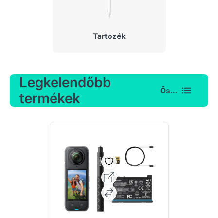
Tartozék
Legkelendőbb
Összes
termékek