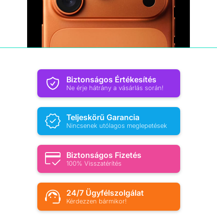
Biztonságos Értékesítés
Ne érje hátrány a vásárlás során!
Teljeskörű Garancia
Nincsenek utólagos meglepetések
Biztonságos Fizetés
100% Visszatérítés
24/7 Ügyfélszolgálat
Kérdezzen bármikor!