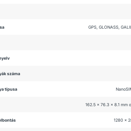
usa
GPS, GLONASS, GALI
nyelv
tyák száma
ya típusa
NanoSI
162.5 x 76.3 x 8.1 mm 
felbontás
1280 x 2