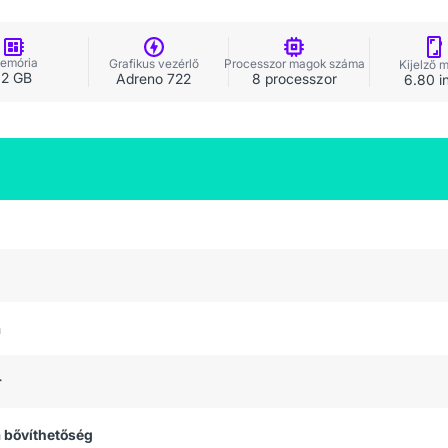
emória
Grafikus vezérlő
Processzor magok száma
Kijelző 
12 GB
Adreno 722
8 processzor
6.80 i
a
r
 bővíthetőség