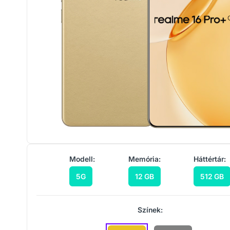
Modell:
Memória:
Háttértár:
5G
12 GB
512 GB
Színek: