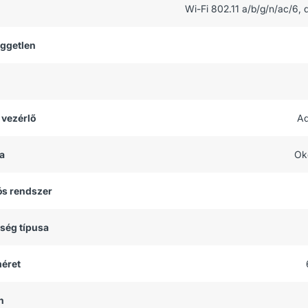
Wi-Fi 802.11 a/b/g/n/ac/6, 
üggetlen
 vezérlő
Ad
a
Ok
ós rendszer
tség típusa
méret
h