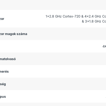
1x2.8 GHz Cortex-720 & 4x2.4 GHz C
zor
& 3x1.8 GHz C
zor magok száma
4
matolvasó
smerés
tség
ípus