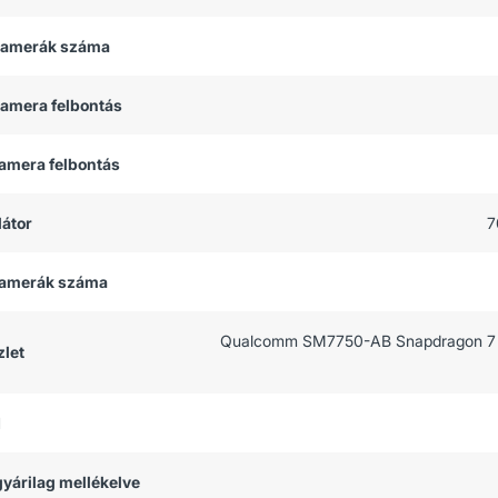
 kamerák száma
kamera felbontás
kamera felbontás
átor
7
 kamerák száma
Qualcomm SM7750-AB Snapdragon 7 
let
M
 gyárilag mellékelve