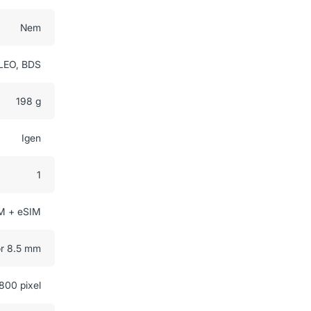
Nem
LEO, BDS
198 g
Igen
1
M + eSIM
or 8.5 mm
800 pixel