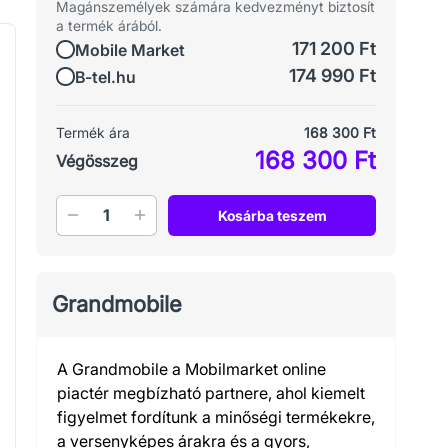
Magánszemélyek számára kedvezményt biztosít
a termék árából.
171 200 Ft
Mobile Market
174 990 Ft
B-tel.hu
Termék ára
168 300 Ft
168 300 Ft
Végösszeg
Mennyiség
Kosárba teszem
Grandmobile
A Grandmobile a Mobilmarket online
piactér megbízható partnere, ahol kiemelt
figyelmet fordítunk a minőségi termékekre,
a versenyképes árakra és a gyors,