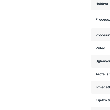
Hálózat
Process
Process
Videó
Ujjlenyo
Arcfeli
IP védet
Kijelző t