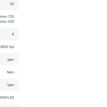
5G
ortex-720
ortex-520
8
K@60 fps
Igen
Nem
Igen
AMOLED