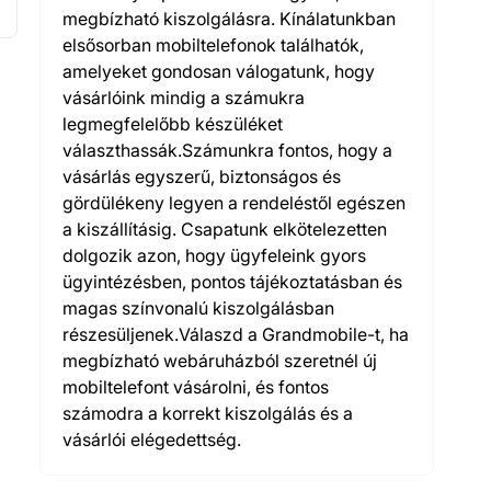
megbízható kiszolgálásra. Kínálatunkban
elsősorban mobiltelefonok találhatók,
amelyeket gondosan válogatunk, hogy
vásárlóink mindig a számukra
legmegfelelőbb készüléket
választhassák.Számunkra fontos, hogy a
vásárlás egyszerű, biztonságos és
gördülékeny legyen a rendeléstől egészen
a kiszállításig. Csapatunk elkötelezetten
dolgozik azon, hogy ügyfeleink gyors
ügyintézésben, pontos tájékoztatásban és
magas színvonalú kiszolgálásban
részesüljenek.Válaszd a Grandmobile-t, ha
megbízható webáruházból szeretnél új
mobiltelefont vásárolni, és fontos
számodra a korrekt kiszolgálás és a
vásárlói elégedettség.