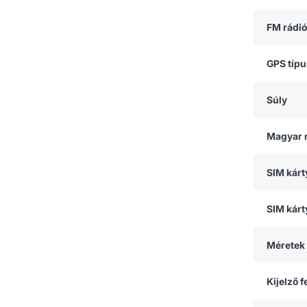
FM rádió
GPS típ
Súly
Magyar 
SIM kár
SIM kárt
Méretek
Kijelző 