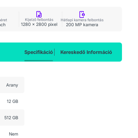
Kijelző felbontás
méret
Hátlapi kamera felbontás
1280 x 2800 pixel
nch
200 MP kamera
Specifikáció
Kereskedő Információ
Arany
12 GB
512 GB
Nem