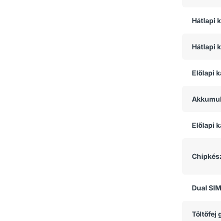
Hátlapi
Hátlapi 
Előlapi 
Akkumul
Előlapi
Chipkész
Dual SI
Töltőfej