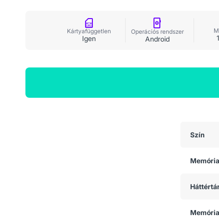
M
Kártyafüggetlen
Operációs rendszer
Igen
Android
Általános adatok
Szín
Memóri
Háttértá
Memória