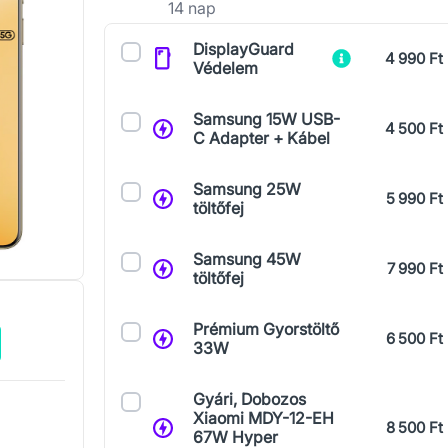
14 nap
Kiegészítők
DisplayGuard
4 990 Ft
Védelem
Samsung 15W USB-
4 500 Ft
C Adapter + Kábel
Samsung 25W
5 990 Ft
töltőfej
Samsung 45W
7 990 Ft
töltőfej
Prémium Gyorstöltő
6 500 Ft
33W
Gyári, Dobozos
Xiaomi MDY-12-EH
8 500 Ft
67W Hyper