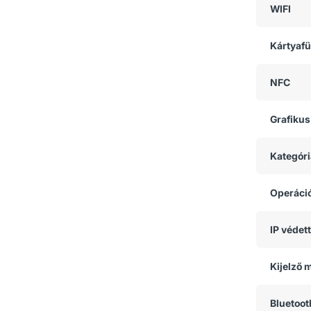
WIFI
Kártyaf
NFC
Grafikus
Kategóri
Operáci
IP védet
Kijelző 
Bluetoot