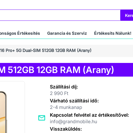
Ker
onságos Értékesítés
Garancia és Szerviz
Értékesíts Nálunk!
16 Pro+ 5G Dual-SIM 512GB 12GB RAM (Arany)
IM 512GB 12GB RAM (Arany)
Szállítási díj:
2 990 Ft
Várható szállítási idő:
2-4 munkanap
Kapcsolat felvétel az értékesítővel:
info@grandmobile.hu
Visszaküldés: