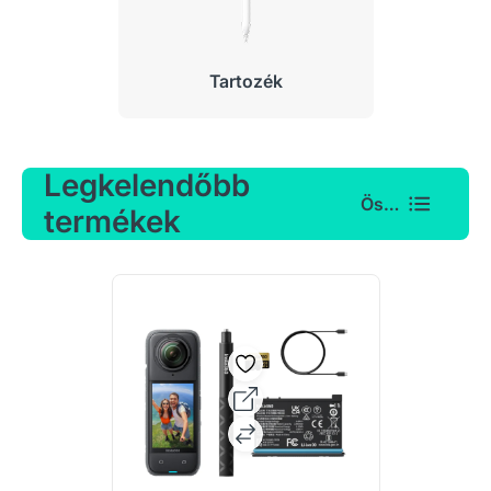
Tartozék
Legkelendőbb
Összes
termékek