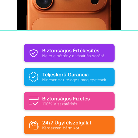
Biztonságos Értékesítés
Ne érje hátrány a vásárlás során!
Teljeskörű Garancia
Nincsenek utólagos meglepetések
Biztonságos Fizetés
100% Visszatérítés
24/7 Ügyfélszolgálat
Kérdezzen bármikor!