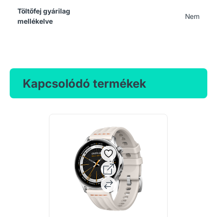
Töltőfej gyárilag
Nem
mellékelve
Kapcsolódó termékek