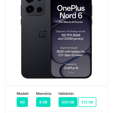
Modell:
Memória:
Háttértár:
5G
8 GB
256 GB
512 GB