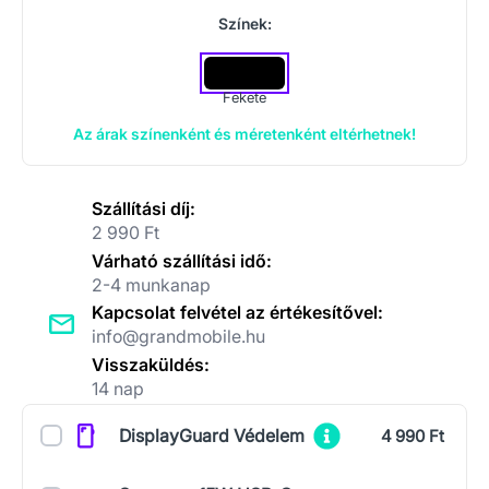
Színek:
Fekete
Az árak színenként és méretenként eltérhetnek!
Szállítási díj:
2 990 Ft
Várható szállítási idő:
2-4 munkanap
Kapcsolat felvétel az értékesítővel:
info@grandmobile.hu
Visszaküldés:
14 nap
Kiegészítők
DisplayGuard Védelem
4 990 Ft