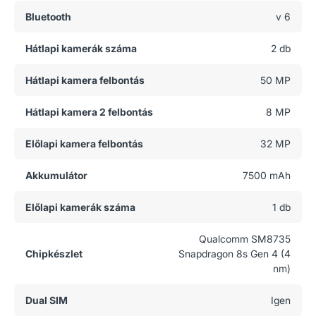
Bluetooth
v 6
Hátlapi kamerák száma
2 db
Hátlapi kamera felbontás
50 MP
Hátlapi kamera 2 felbontás
8 MP
Előlapi kamera felbontás
32 MP
Akkumulátor
7500 mAh
Előlapi kamerák száma
1 db
Qualcomm SM8735
Chipkészlet
Snapdragon 8s Gen 4 (4
nm)
Dual SIM
Igen