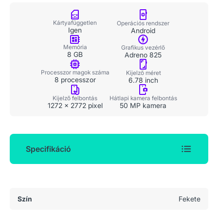
Kártyafüggetlen
Operációs rendszer
Igen
Android
Memória
Grafikus vezérlő
8 GB
Adreno 825
Processzor magok száma
Kijelző méret
8 processzor
6.78 inch
Kijelző felbontás
Hátlapi kamera felbontás
1272 x 2772 pixel
50 MP kamera
Specifikáció
Általános adatok
Szín
Fekete