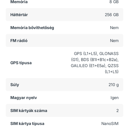
Memória
8 GB
Háttértár
256 GB
Memória bővíthetőség
Nem
FM rádió
Nem
GPS (L1+L5), GLONASS
(G1), BDS (B1I+B1c+B2a),
GPS típusa
GALILEO (E1+E5a), QZSS
(L1+L5)
Súly
210 g
Magyar nyelv
Igen
SIM kártyák száma
2
SIM kártya típusa
NanoSIM