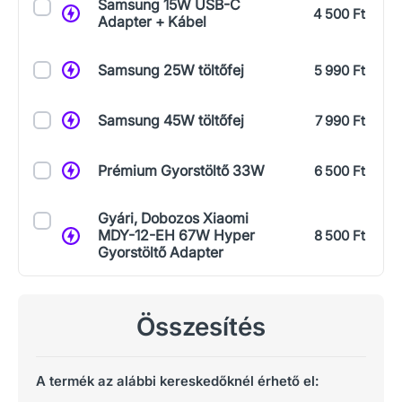
Samsung 15W USB-C
4 500 Ft
Adapter + Kábel
Samsung 25W töltőfej
5 990 Ft
Samsung 45W töltőfej
7 990 Ft
Prémium Gyorstöltő 33W
6 500 Ft
Gyári, Dobozos Xiaomi
MDY-12-EH 67W Hyper
8 500 Ft
Gyorstöltő Adapter
Összesítés
A termék az alábbi kereskedőknél érhető el: