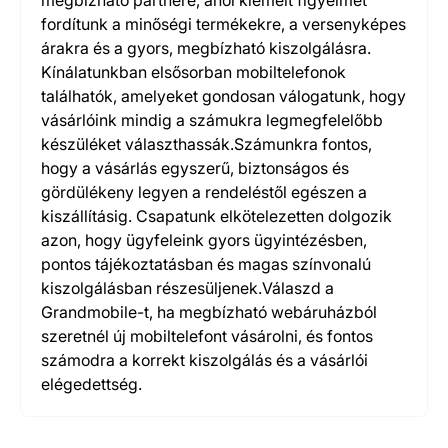
megbízható partnere, ahol kiemelt figyelmet
fordítunk a minőségi termékekre, a versenyképes
árakra és a gyors, megbízható kiszolgálásra.
Kínálatunkban elsősorban mobiltelefonok
találhatók, amelyeket gondosan válogatunk, hogy
vásárlóink mindig a számukra legmegfelelőbb
készüléket választhassák.Számunkra fontos,
hogy a vásárlás egyszerű, biztonságos és
gördülékeny legyen a rendeléstől egészen a
kiszállításig. Csapatunk elkötelezetten dolgozik
azon, hogy ügyfeleink gyors ügyintézésben,
pontos tájékoztatásban és magas színvonalú
kiszolgálásban részesüljenek.Válaszd a
Grandmobile-t, ha megbízható webáruházból
szeretnél új mobiltelefont vásárolni, és fontos
számodra a korrekt kiszolgálás és a vásárlói
elégedettség.