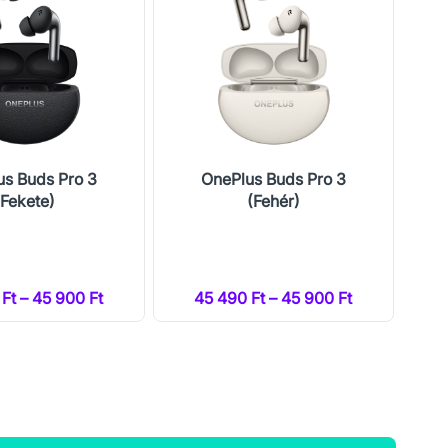
us Buds Pro 3
OnePlus Buds Pro 3
(Fekete)
(Fehér)
Ga
64
Ft – 45 900 Ft
45 490 Ft – 45 900 Ft