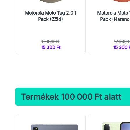
oto
Motorola Moto Tag 2.0 1
Motorola Moto 
M
Pack (Zöld)
Pack (Naranc
r)
17 000 Ft
17 000 F
15 300 Ft
15 300 
Termékek 100 000 Ft alatt