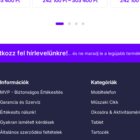
03 400 Ft
242 100 Ft – 303 400 Ft
242 100 
atkozz fel hírlevelünkre!
… és ne maradj le a legújabb termék
Információk
Kategóriák
MVP - Biztonságos Értékesítés
Mobiltelefon
Garancia és Szervíz
Műszaki Cikk
Értékesíts nálunk!
Okosóra & Aktivitásmér
Gyakran ismételt kérdések
Tablet
Általános szerződési feltételek
Tartozék