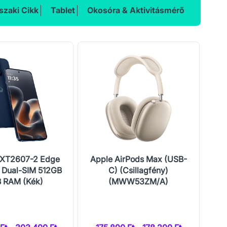
zaki Cikk
Tablet
Okosóra & Aktivitásmérő
 XT2607-2 Edge
Apple AirPods Max (USB-
Ho
 Dual-SIM 512GB
C) (Csillagfény)
 RAM (Kék)
(MWW53ZM/A)