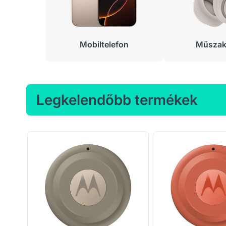
Mobiltelefon
Műszaki
Legkelendőbb termékek