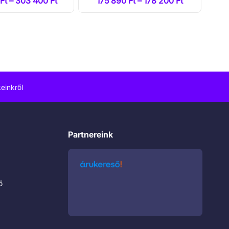
Ft – 303 400 Ft
175 890 Ft – 178 200 Ft
einkről
Partnereink
ő