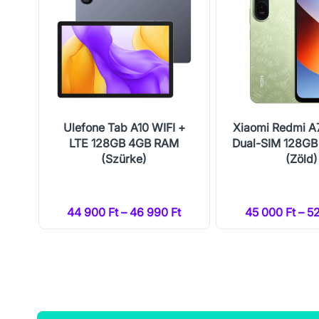
Ulefone Tab A10 WIFI +
Xiaomi Redmi A
LTE 128GB 4GB RAM
Dual-SIM 128G
(Szürke)
(Zöld)
t
44 900 Ft – 46 990 Ft
45 000 Ft – 5