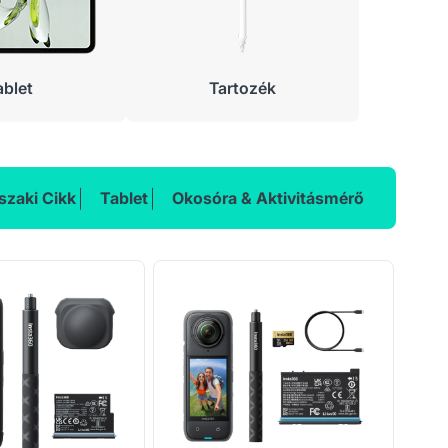
ablet
Tartozék
zaki Cikk
Tablet
Okosóra & Aktivitásmérő