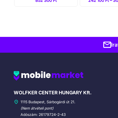
 Ft
852 300 Ft
242 100 Ft – 3
Ir
Cégadatok
WOLFKER CENTER HUNGARY Kft.
1115 Budapest, Sárbogárdi út 21.
(Nem átvételi pont)
Adószám: 26179724-2-43