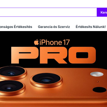
Ker
onságos Értékesítés
Garancia és Szerviz
Értékesíts Nálunk!