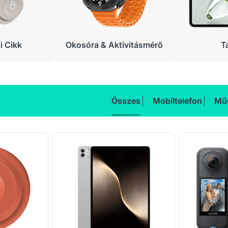
 Cikk
Okosóra & Aktivitásmérő
T
Összes
Mobiltelefon
Műs