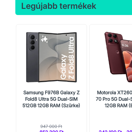
Legújabb termékek
al-
Samsung F976B Galaxy Z
Motorola XT26
M
Fold8 Ultra 5G Dual-SIM
70 Pro 5G Dual-
512GB 12GB RAM (Szürke)
12GB RAM (
947 000 Ft