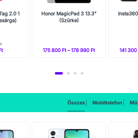
Tag 2.0 1
Honor MagicPad 3 13.3"
Insta360
ssárga)
(Szürke)
t
Ft
175 800 Ft – 178 990 Ft
141 300 
Összes
Mobiltelefon
Műs