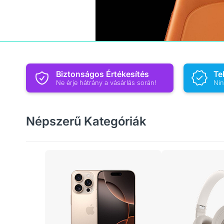
Biztonságos Értékesítés
Te
Ne érje hátrány a vásárlás során!
Nin
Népszerű Kategóriák