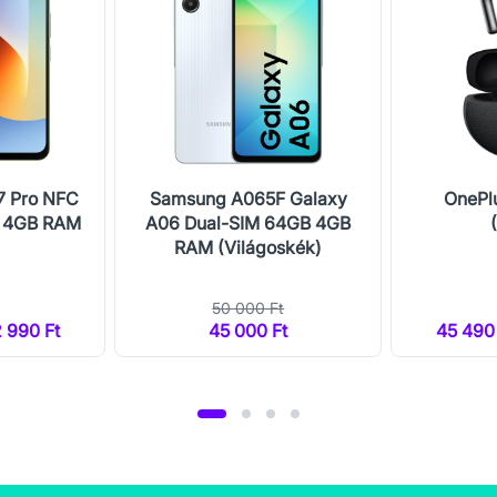
7 Pro NFC
Samsung A065F Galaxy
OnePl
B 4GB RAM
A06 Dual-SIM 64GB 4GB
RAM (Világoskék)
50 000 Ft
2 990 Ft
45 000 Ft
45 490 