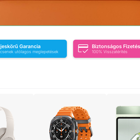
ljeskörű Garancia
Biztonságos Fizeté
csenek utólagos meglepetések
100% Visszatérítés