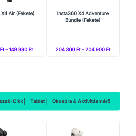
 X4 Air (Fekete)
Insta360 X4 Adventure
Mo
Bundle (Fekete)
Ed
Ft – 149 990 Ft
204 300 Ft – 204 900 Ft
zaki Cikk
Tablet
Okosóra & Aktivitásmérő