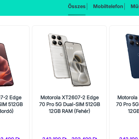
Összes
Mobiltelefon
Műs
07-2 Edge
Motorola XT2607-2 Edge
Motorola
SIM 512GB
70 Pro 5G Dual-SIM 512GB
70 Pro 5G
Bordó)
12GB RAM (Fehér)
12GB