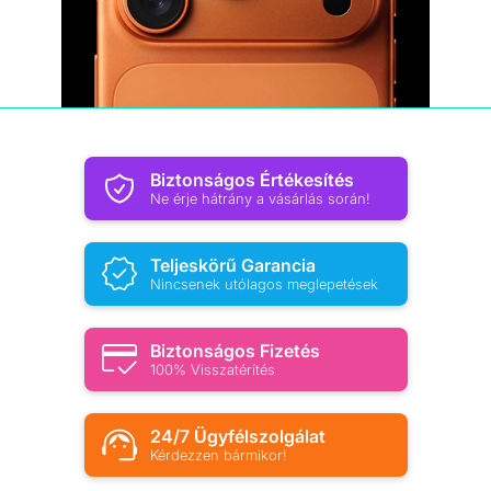
Biztonságos Értékesítés
Ne érje hátrány a vásárlás során!
Teljeskörű Garancia
Nincsenek utólagos meglepetések
Biztonságos Fizetés
100% Visszatérítés
24/7 Ügyfélszolgálat
Kérdezzen bármikor!