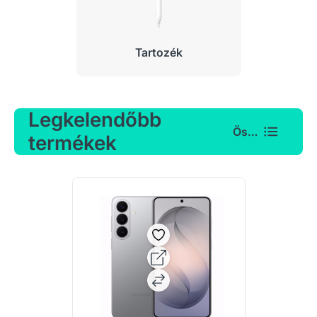
Tartozék
Legkelendőbb
Összes
termékek