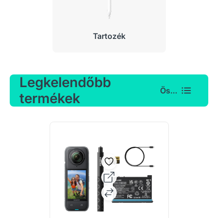
Tartozék
Legkelendőbb
Összes
termékek