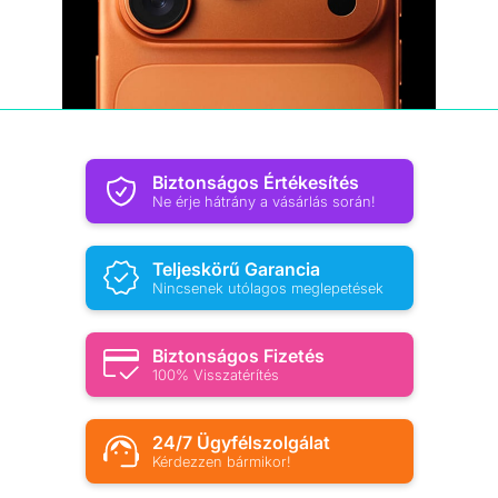
Biztonságos Értékesítés
Ne érje hátrány a vásárlás során!
Teljeskörű Garancia
Nincsenek utólagos meglepetések
Biztonságos Fizetés
100% Visszatérítés
24/7 Ügyfélszolgálat
Kérdezzen bármikor!