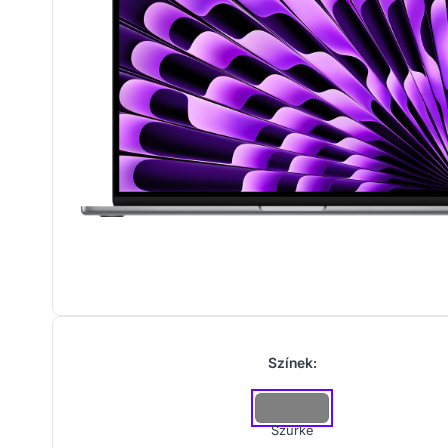
Színek:
Szürke