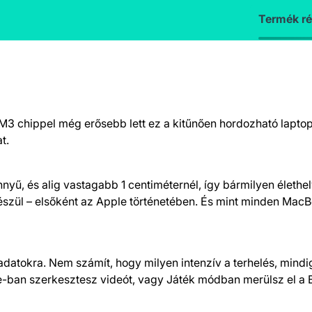
Termék ré
 M3 chippel még erősebb lett ez a kitűnően hordozható lapto
t.
ű, és alig vasta­gabb 1 centi­méternél, így bármilyen életh
zül – elsőként az Apple törté­netében. És mint minden MacBoo
ladatokra. Nem számít, hogy milyen intenzív a terhelés, mind
ie-ban szerkesztesz videót, vagy Játék módban merülsz el a