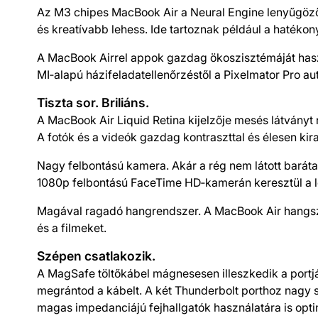
Az M3 chipes MacBook Air a Neural Engine lenyűgöző
és kreatívabb lehess. Ide tartoznak például a hatékon
A MacBook Airrel appok gazdag ökoszisztémáját hasz
MI‑alapú házifeladatellenőrzéstől a Pixelmator Pro aut
Tiszta sor. Briliáns.
A MacBook Air Liquid Retina kijelzője mesés látványt 
A fotók és a videók gazdag kontraszttal és élesen kir
Nagy felbontású kamera. Akár a rég nem látott baráta
1080p felbontású FaceTime HD‑kamerán keresztül a l
Magával ragadó hangrendszer. A MacBook Air hangszó
és a filmeket.
Szépen csatlakozik.
A MagSafe töltőkábel mágnesesen illeszkedik a portjáh
megrántod a kábelt. A két Thunderbolt porthoz nagy se
magas impedanciájú fejhallgatók használatára is opti