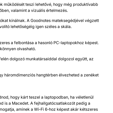
ók működését teszi lehetővé, hogy még produktívabb
őben, valamint a vizuális értelmezés.
iókat kínálnak. A Goodnotes mateksegédjével végzett
o­lító lehetőségéig igen széles a skála.
tszeres a felbontása a hasonló PC-laptopokhoz képest.
s könnyen olvasható.
 felén dolgozó munkatársaiddal dolgozol együtt, az
gy háromdimenziós hangtér­ben élvezheted a zenéket
nod, hogy kárt teszel a laptopodban, ha véletlenül
d is a Macedet. A fejhallgatócsatlakozót pedig a
ámogatja, aminek a Wi‑Fi 6‑hoz képest akár kétszeres