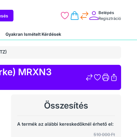
Belépés
esés
Regisztráció
Gyakran Ismételt Kérdések
TZ)
ürke) MRXN3
Összesítés
A termék az alábbi kereskedőknél érhető el:
510 000 Ft