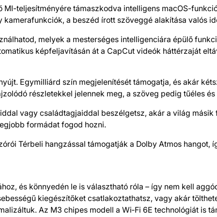
 MI-teljesítményére támaszkodva intelligens macOS-funkci
y kamera­funkciók, a beszéd írott szöveggé alakítása valós id
nálhatod, melyek a mesterséges intelligenciára épülő funkc
omatikus képfeljavításán át a CapCut videók háttérzaját eltáv
nyújt. Egymilliárd szín megjelenítését támogatja, és akár ké
ajzolódó részletekkel jelennek meg, a szöveg pedig tűéles é
iddal vagy családtagjaiddal beszélgetsz, akár a világ másik
egjobb formádat fogod hozni.
rói Térbeli hangzással támogatják a Dolby Atmos hangot, í
oz, és könnyedén le is választható róla – így nem kell aggód
­bességű kiegészítőket csatlakoztathatsz, vagy akár tölthete
malizáltuk. Az M3 chipes modell a Wi‑Fi 6E technológiát is t