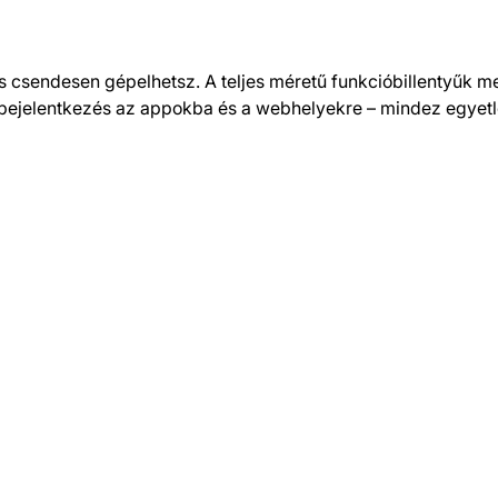
csendesen gépelhetsz. A teljes méretű funkcióbillentyűk mell
 bejelentkezés az appokba és a webhelyekre – mindez egyetle