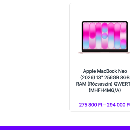
Apple MacBook Neo
(2026) 13" 256GB 8GB
RAM (Rózsaszín) QWER
(MHFH4MG/A)
275 800 Ft – 294 000 F