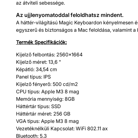
az átviteli sebessége.
Az ujj­lenyomatoddal feloldhatsz mindent.
A háttér-világítású Magic Keyboardon kényelmesen és 
egyszerű és biztonságos a Mac feloldása, valamint a
Termék Specifikációk:
Kijelző felbontás: 2560x1664
Kijelző méret: 13,6 "
Képátló: 34,54 cm
Panel típus: IPS
Kijelző fényerő: 500 cd/m2
CPU típus: Apple M3 8 mag
Memória mennyiség: 8GB
Háttértár típus: SSD
Háttértár méret: 256 GB
VGA típus: Apple M3 8 mag
Vezetéknélküli Kapcsolat: WiFi 802.11 ax
Bluetooth: 5.3