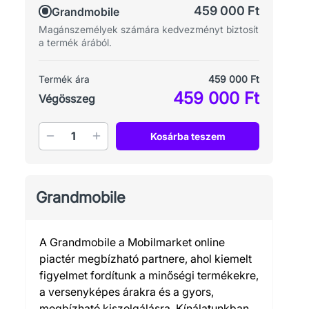
459 000 Ft
Grandmobile
Magánszemélyek számára kedvezményt biztosít
a termék árából.
Termék ára
459 000 Ft
459 000 Ft
Végösszeg
Mennyiség
Kosárba teszem
Grandmobile
A Grandmobile a Mobilmarket online
piactér megbízható partnere, ahol kiemelt
figyelmet fordítunk a minőségi termékekre,
a versenyképes árakra és a gyors,
megbízható kiszolgálásra. Kínálatunkban