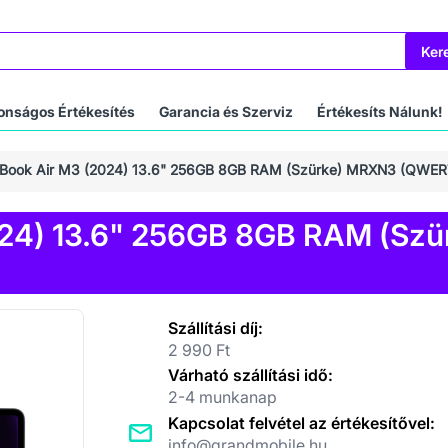
Ker
onságos Értékesítés
Garancia és Szerviz
Értékesíts Nálunk!
Book Air M3 (2024) 13.6" 256GB 8GB RAM (Szürke) MRXN3 (QWER
024) 13.6" 256GB 8GB RAM (Sz
Szállítási díj:
2 990 Ft
Várható szállítási idő:
2-4 munkanap
Kapcsolat felvétel az értékesítővel:
info@grandmobile.hu