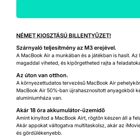
Termék részletek
NÉMET KIOSZTÁSÚ BILLENTYŰZET!
Szárnyaló teljesítmény az M3 erejével.
A MacBook Air a munkában és a játékban is hasít. Az
magaddal viheted, és kipörgetheted rajta a feladatoka
Az úton van otthon.
A környezettudatos tervezésű MacBook Air pehelykönny
MacBook Air 50%‑ban újra­hasznosított anyagok­ból kés
alumínium­háza van.
Akár 18 óra akkumulátor-üzemidő
Amint kinyitod a MacBook Airt, rögtön készen áll a fe
Akár appokat váltogatva multitaskolsz, akár az iMov
és gördülékenyebb.