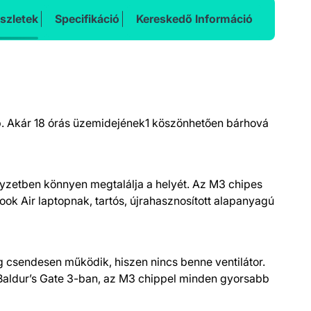
szletek
Specifikáció
Kereskedő Információ
p. Akár 18 órás üzemidejének1 köszönhető­en bárhová
elyzetben könnyen megtalálja a helyét. Az M3 chipes
k Air laptop­nak, tartós, újrahasznosított alapanyagú
ig csendesen működik, hiszen nincs benne ventilátor.
 Baldur’s Gate 3-ban, az M3 chippel minden gyorsabb