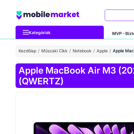
Keresés
Kategóriák
MVP - Bizt
Kezdőlap
Műszaki Cikk
Notebook
Apple
Apple Mac
Apple MacBook Air M3 (2
(QWERTZ)