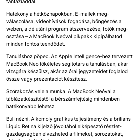
fantáziáddal.
Hatékony a hétköznapokban. E-mailek meg­
válaszolása, video­hívások foga­dása, bön­gé­szés a
weben, a délutáni prog­ram át­szer­ve­zése, fotók meg­
osztása – a MacBook Neóval pik­pakk ki­pipál­hatod
minden fontos teendődet.
Tanuláshoz pöpec. Az Apple Intelligence-hez tervezett
MacBook Neo tökéletes segítő­társ a tanulás­ban, akár
vizsgára készülsz, akár az órai jegyzeteidet fog­la­lod
össze vagy prezentációt készítesz.
Szórakozás vele a munka. A MacBook Neóval a
táblázat­készítés­től a bérszám­fejtésig minden­ben
hatékonyabb lehetsz.
Buli nézni. A komoly grafikus teljesítmény és a briliáns
Liquid Retina kijelző jóvoltából elképesztő részlet­
gazdagságban élvezheted a filmeket, sorozatokat,