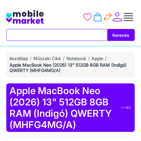
Keresés
Keresés
Kezdőlap
Műszaki Cikk
Notebook
Apple
Apple MacBook Neo (2026) 13" 512GB 8GB RAM (Indigó)
QWERTY (MHFG4MG/A)
Apple MacBook Neo
(2026) 13" 512GB 8GB
RAM (Indigó) QWERTY
(MHFG4MG/A)