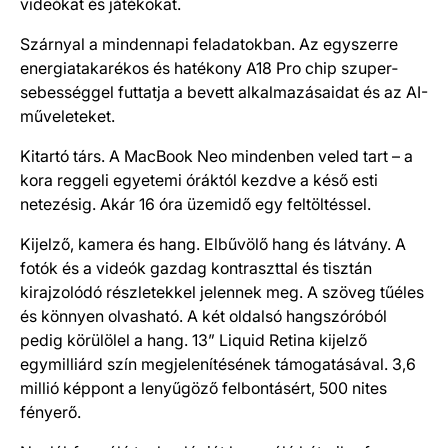
videókat és játékokat.
Szárnyal a mindennapi feladatokban. Az egyszerre
energia­takarékos és hatékony A18 Pro chip szuper­
sebességgel futtatja a bevett alkalmazásaidat és az AI-
műveleteket.
Kitartó társ. A MacBook Neo mindenben veled tart – a
kora reggeli egyetemi óráktól kezdve a késő esti
netezésig. Akár 16 óra üzemidő egy feltöltéssel.
Kijelző, kamera és hang. Elbűvölő hang és látvány. A
fotók és a videók gazdag kontraszttal és tisztán
kirajzolódó részletekkel jelennek meg. A szöveg tűéles
és könnyen olvasható. A két oldalsó hangszóróból
pedig körülölel a hang. 13” Liquid Retina kijelző
egymilliárd szín megjelenítésének támogatásával. 3,6
millió képpont a lenyűgöző felbontásért, 500 nites
fényerő.