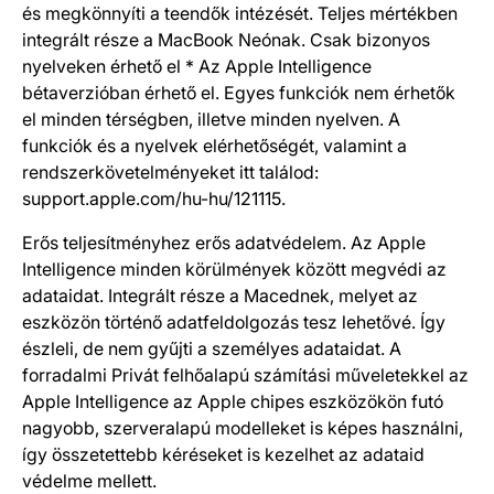
és meg­könnyíti a teendők intézését. Teljes mértékben
integrált része a MacBook Neónak. Csak bizonyos
nyelveken érhető el * Az Apple Intelligence
bétaverzióban érhető el. Egyes funkciók nem érhetők
el minden térségben, illetve minden nyelven. A
funkciók és a nyelvek elérhetőségét, valamint a
rendszer­követelményeket itt találod:
support.apple.com/hu-hu/121115.
Erős teljesítményhez erős adatvédelem. Az Apple
Intelligence minden körül­mények között megvédi az
adatai­dat. Integrált része a Macednek, melyet az
eszközön történő adat­feldolgozás tesz lehetővé. Így
észleli, de nem gyűjti a személyes adataidat. A
forradalmi Privát felhő­alapú számítási műve­le­tekkel az
Apple Intelligence az Apple chipes esz­kö­zökön futó
na­gyobb, szerver­alapú model­leket is képes használni,
így össze­tettebb kéré­seket is kezel­het az adataid
védel­me mellett.