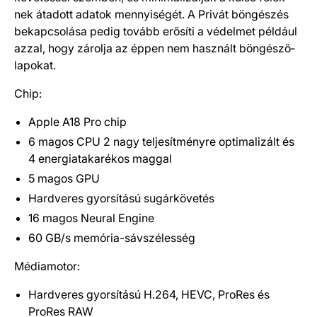
nek átadott adatok mennyi­sé­gét. A Privát böngészés
bekapcsolása pedig tovább erősíti a védelmet például
azzal, hogy zárolja az éppen nem használt böngésző­
lapokat.
Chip:
Apple A18 Pro chip
6 magos CPU 2 nagy teljesítményre optimalizált és
4 energia­takarékos maggal
5 magos GPU
Hardveres gyorsítású sugárkövetés
16 magos Neural Engine
60 GB/s memória-sávszélesség
Médiamotor:
Hardveres gyorsítású H.264, HEVC, ProRes és
ProRes RAW