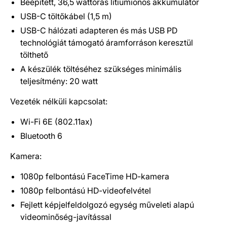
Beépített, 36,5 wattórás lítiumionos akkumulátor
USB-C töltőkábel (1,5 m)
USB-C hálózati adapteren és más USB PD
technológiát támogató áramforráson keresztül
tölthető
A készülék töltéséhez szükséges minimális
teljesítmény: 20 watt
Vezeték nélküli kapcsolat:
Wi-Fi 6E (802.11ax)
Bluetooth 6
Kamera:
1080p felbontású FaceTime HD-kamera
1080p felbontású HD-videofelvétel
Fejlett képjelfeldolgozó egység műveleti alapú
videominőség-javítással