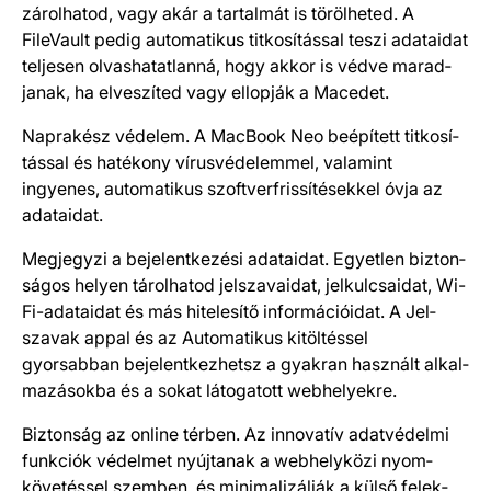
zárol­ha­tod, vagy akár a tartalmát is törölheted. A
FileVault pedig auto­matikus titko­sí­tás­sal teszi adataidat
teljesen olvas­ha­tat­lanná, hogy akkor is védve marad­
janak, ha elveszíted vagy ellopják a Macedet.
Naprakész védelem. A MacBook Neo beépített titko­sí­
tás­sal és hatékony vírus­védelem­mel, valamint
ingyenes, auto­matikus szoftver­frissí­té­sek­kel óvja az
adatai­dat.
Megjegyzi a bejelentkezési adataidat. Egyetlen bizton­
sá­gos helyen tárol­hatod jel­szavai­dat, jel­kulcsai­dat, Wi-
Fi-adataidat és más hitelesítő információidat. A Jel­
szavak appal és az Auto­matikus kitöltéssel
gyorsabban bejelent­kez­hetsz a gyakran használt alkal­
ma­zá­sokba és a sokat láto­gatott webhelyekre.
Biztonság az online térben. Az innovatív adat­védelmi
funk­ciók védel­met nyúj­ta­nak a web­hely­közi nyom­
követés­sel szem­ben, és minimali­zálják a külső felek­