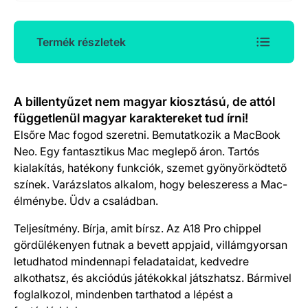
Termék részletek
Termék részletek
A billentyűzet nem magyar kiosztású, de attól
függetlenül magyar karaktereket tud írni!
Elsőre Mac fogod szeretni. Bemutatkozik a MacBook
Neo. Egy fantasztikus Mac meglepő áron. Tartós
kialakítás, hatékony funkciók, szemet gyönyörködtető
színek. Varázslatos alkalom, hogy beleszeress a Mac-
élménybe. Üdv a családban.
Teljesítmény. Bírja, amit bírsz. Az A18 Pro chippel
gördülékenyen futnak a bevett appjaid, villámgyorsan
letudhatod mindennapi feladataidat, kedvedre
alkothatsz, és akciódús játékokkal játszhatsz. Bármivel
foglalkozol, mindenben tarthatod a lépést a