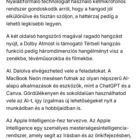
Nyaláb­formáló technológiát használó két­mikrofonos
rendszer gondoskodik arról, hogy a hangod jól
elkülönülve és tisztán szóljon, a hát­térzaj pedig a
lehető leg­kisebb legyen.
A két oldalsó hangszóró magával ragadó hangzást
nyújt, a Dolby Atmost is támo­ga­tó Térbeli hangzás
funkció pedig három­dimenziós hang­élményt visz a
zenékbe, tévéműsorokba és filmekbe.
AI. Dalolva elvégezheted vele a feladatokat. A
MacBook Neón mesésen futnak az olyan népszerű AI-
alapú alkalmazások és eszközök, mint a ChatGPT és a
Canva. Gördülékenyen és sokoldalúan használhatod
vele az AI-t, így izgalmas új lehetőségeket nyit a
munkádban és a hobbijaidban is.
Az Apple Intelligence-hez tervezve. Az Apple
Intelligence egy személyes mesterséges­intelligencia-
rendszer, amely segít az írásban és az ön­kifejezés­ben,