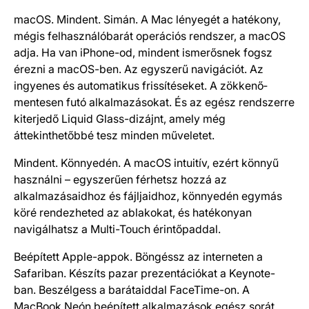
macOS. Mindent. Simán. A Mac lényegét a hatékony,
mégis felhasználó­barát operációs rendszer, a macOS
adja. Ha van iPhone-od, mindent ismerősnek fogsz
érezni a macOS-ben. Az egyszerű navigációt. Az
ingyenes és auto­matikus frissítéseket. A zökkenő­
mentesen futó alkalmazásokat. És az egész rendszerre
kiterjedő Liquid Glass-dizájnt, amely még
áttekinthetőbbé tesz minden műveletet.
Mindent. Könnyedén. A macOS intuitív, ezért könnyű
használni – egyszerűen férhetsz hozzá az
alkalmazásaidhoz és fájljaidhoz, könnyedén egymás
köré rendezheted az ablakokat, és hatékonyan
navigálhatsz a Multi-Touch érintőpaddal.
Beépített Apple-appok. Böngéssz az interneten a
Safariban. Készíts pazar prezentációkat a Keynote-
ban. Beszélgess a barátaiddal FaceTime-on. A
MacBook Neón beépített alkalmazások egész sorát