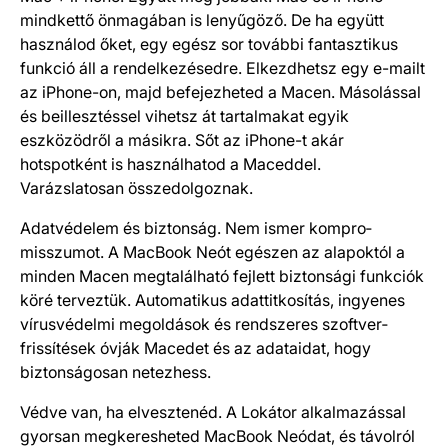
mindkettő önmagában is lenyűgöző. De ha együtt
használod őket, egy egész sor további fantasztikus
funkció áll a rendelkezésedre. Elkezdhetsz egy e-mailt
az iPhone-on, majd befejezheted a Macen. Másolással
és beillesztéssel vihetsz át tartalmakat egyik
eszközödről a másikra. Sőt az iPhone-t akár
hotspotként is használhatod a Maceddel.
Varázslatosan összedolgoznak.
Adatvédelem és biztonság. Nem ismer kompro­
misszumot. A MacBook Neót egészen az alapoktól a
minden Macen megtalálható fejlett biztonsági funkciók
köré terveztük. Automatikus adat­titkosítás, ingyenes
vírus­védelmi megoldások és rendszeres szoftver­
frissítések óvják Macedet és az adataidat, hogy
biztonságosan netezhess.
Védve van, ha elvesztenéd. A Lokátor alkalmazással
gyor­san meg­keresheted MacBook Neódat, és távolról