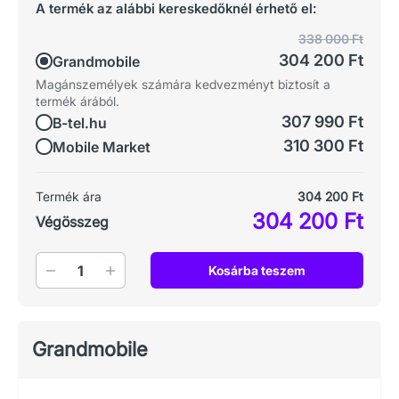
A termék az alábbi kereskedőknél érhető el:
338 000 Ft
304 200 Ft
Grandmobile
Magánszemélyek számára kedvezményt biztosít a
termék árából.
307 990 Ft
B-tel.hu
310 300 Ft
Mobile Market
Termék ára
304 200 Ft
304 200 Ft
Végösszeg
Mennyiség
Kosárba teszem
Grandmobile