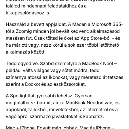
találod mindennapi feladataidhoz és a
kikapcsolódáshoz is.
Használd a bevett appjaidat. A Macen a Microsoft 365-
től a Zoomig minden jól bevált kedvenc alkalmazásod
mesésen fut. Csak töltsd le őket az App Store-ból – és
ha már ott vagy, nézz körül a sok ezer többi letölthető
alkalmazás között.
Tedd egyedivé. Szabd személyre a MacBook Neót –
például válts világos vagy sötét módra, tedd
színárnyalatossá az ikonokat, vagy méretezd át tetszés
szerint a Dockot és az eszközsorokat.
A Spotlighttal gyorsabb lehetsz. Gyorsan
megtalálhatsz bármit, ami a MacBook Neódon van, és
appokból, fájlokból, műveletekből, az internetről és a
vágólapról származó javaslatokat is kaphatsz.
Mac + iPhone. Együtt még jobbak. Mac és iPhone –