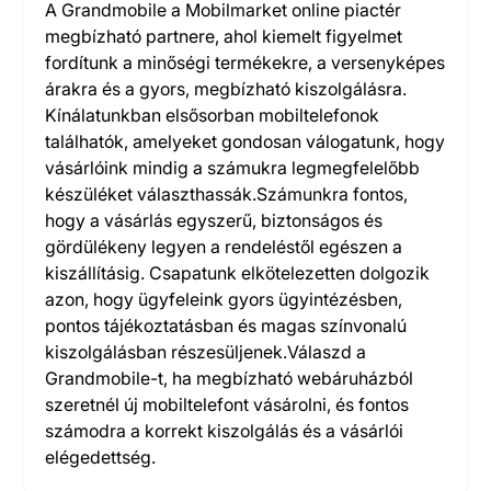
A Grandmobile a Mobilmarket online piactér
megbízható partnere, ahol kiemelt figyelmet
fordítunk a minőségi termékekre, a versenyképes
árakra és a gyors, megbízható kiszolgálásra.
Kínálatunkban elsősorban mobiltelefonok
találhatók, amelyeket gondosan válogatunk, hogy
vásárlóink mindig a számukra legmegfelelőbb
készüléket választhassák.Számunkra fontos,
hogy a vásárlás egyszerű, biztonságos és
gördülékeny legyen a rendeléstől egészen a
kiszállításig. Csapatunk elkötelezetten dolgozik
azon, hogy ügyfeleink gyors ügyintézésben,
pontos tájékoztatásban és magas színvonalú
kiszolgálásban részesüljenek.Válaszd a
Grandmobile-t, ha megbízható webáruházból
szeretnél új mobiltelefont vásárolni, és fontos
számodra a korrekt kiszolgálás és a vásárlói
elégedettség.