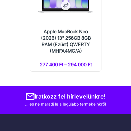
Apple MacBook Neo
(2026) 13" 256GB 8GB
RAM (Ezüst) QWERTY
(MHFA4MG/A)
277 400 Ft – 294 000 Ft
Iratkozz fel hírlevelünkre!
… és ne maradj le a legújabb termékeinkről