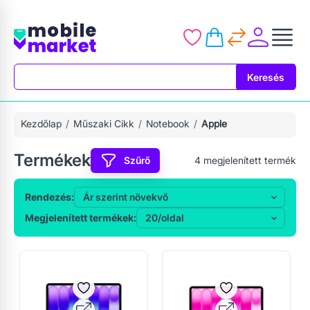
Keresés
Keresés
Kezdőlap
Műszaki Cikk
Notebook
Apple
Termékek
Szűrő
4
megjelenített termék
Rendezés:
Megjelenített termékek: