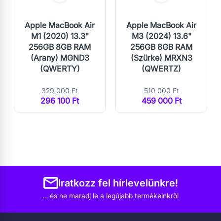
Apple MacBook Air
Apple MacBook Air
M1 (2020) 13.3"
M3 (2024) 13.6"
256GB 8GB RAM
256GB 8GB RAM
(Arany) MGND3
(Szürke) MRXN3
(QWERTY)
(QWERTZ)
329 000 Ft
510 000 Ft
296 100 Ft
459 000 Ft
Iratkozz fel hírlevelünkre!
… és ne maradj le a legújabb termékeinkről