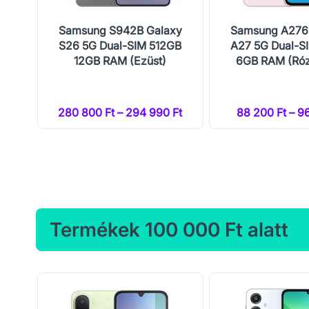
al-
Samsung S942B Galaxy
Samsung A276
M
S26 5G Dual-SIM 512GB
A27 5G Dual-S
12GB RAM (Ezüst)
6GB RAM (Róz
Ft
280 800 Ft – 294 990 Ft
88 200 Ft – 9
Termékek 100 000 Ft alatt