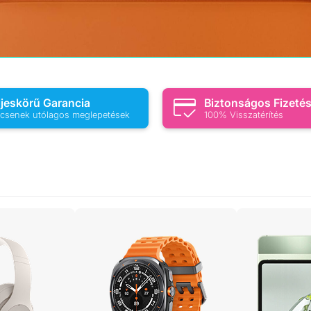
ljeskörű Garancia
Biztonságos Fizeté
csenek utólagos meglepetések
100% Visszatérítés