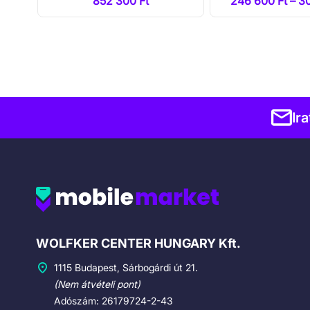
Ft
852 300 Ft
246 600 Ft – 3
Ir
Cégadatok
WOLFKER CENTER HUNGARY Kft.
1115 Budapest, Sárbogárdi út 21.
(Nem átvételi pont)
Adószám: 26179724-2-43