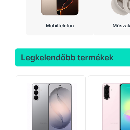
Mobiltelefon
Műszaki
Legkelendőbb termékek