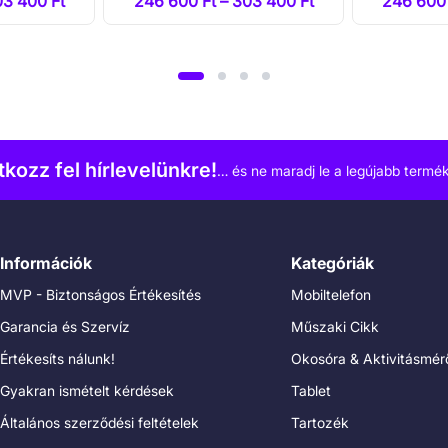
03 400 Ft
246 600 Ft – 303 400 Ft
246 600 
atkozz fel hírlevelünkre!
… és ne maradj le a legújabb termék
Információk
Kategóriák
MVP - Biztonságos Értékesítés
Mobiltelefon
Garancia és Szervíz
Műszaki Cikk
Értékesíts nálunk!
Okosóra & Aktivitásmér
Gyakran ismételt kérdések
Tablet
Általános szerződési feltételek
Tartozék