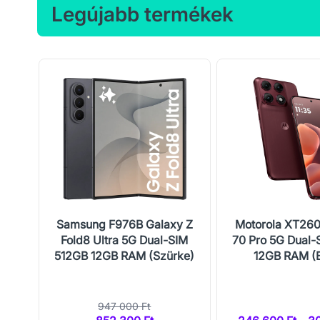
Legújabb termékek
ard
Samsung F976B Galaxy Z
Motorola XT26
Fold8 Ultra 5G Dual-SIM
70 Pro 5G Dual-
512GB 12GB RAM (Szürke)
12GB RAM (
947 000 Ft