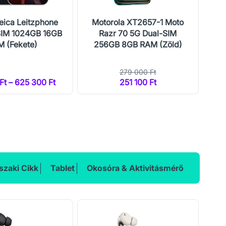
eica Leitzphone
Motorola XT2657-1 Moto
Mo
SIM 1024GB 16GB
Razr 70 5G Dual-SIM
 (Fekete)
256GB 8GB RAM (Zöld)
25
279 000 Ft
Ft – 625 300 Ft
251 100 Ft
2
zaki Cikk
Tablet
Okosóra & Aktivitásmérő