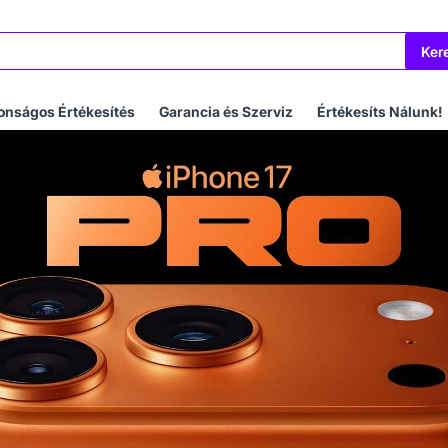
Ker
onságos Értékesítés
Garancia és Szerviz
Értékesíts Nálunk!