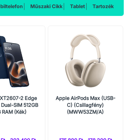
biltelefon
Műszaki Cikk
Tablet
Tartozék
 XT2607-2 Edge
Apple AirPods Max (USB-
Ho
 Dual-SIM 512GB
C) (Csillagfény)
 RAM (Kék)
(MWW53ZM/A)