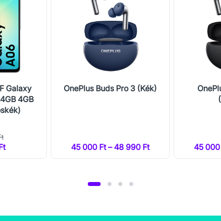
F Galaxy
OnePlus Buds Pro 3 (Kék)
OnePl
64GB 4GB
oskék)
Ft
Ft
45 000 Ft – 48 990 Ft
45 000 