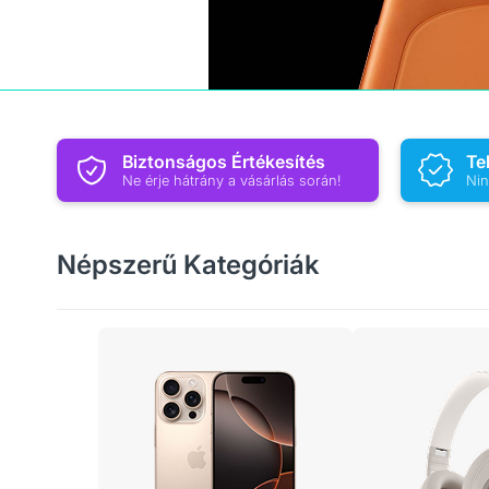
Biztonságos Értékesítés
Te
Ne érje hátrány a vásárlás során!
Nin
Népszerű Kategóriák