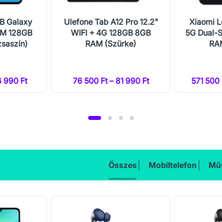
B Galaxy
Ulefone Tab A12 Pro 12.2"
Xiaomi L
IM 128GB
WIFI + 4G 128GB 8GB
5G Dual-
saszín)
RAM (Szürke)
RAM
6 990 Ft
76 500 Ft – 81 990 Ft
571 500 
Összes
Mobiltelefon
Műs