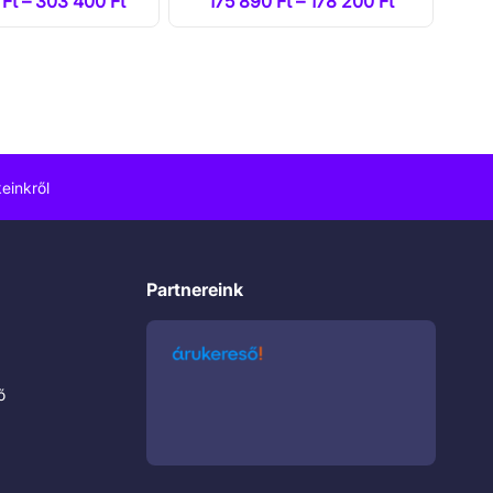
Ft – 303 400 Ft
175 890 Ft – 178 200 Ft
einkről
Partnereink
ő