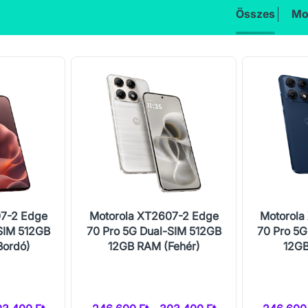
Összes
Mo
07-2 Edge
Motorola XT2607-2 Edge
Motorola
SIM 512GB
70 Pro 5G Dual-SIM 512GB
70 Pro 5G
Bordó)
12GB RAM (Fehér)
12GB