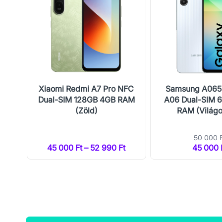
I +
Xiaomi Redmi A7 Pro NFC
Samsung A065
M
Dual-SIM 128GB 4GB RAM
A06 Dual-SIM 
(Zöld)
RAM (Világ
50 000 
t
45 000 Ft – 52 990 Ft
45 000 