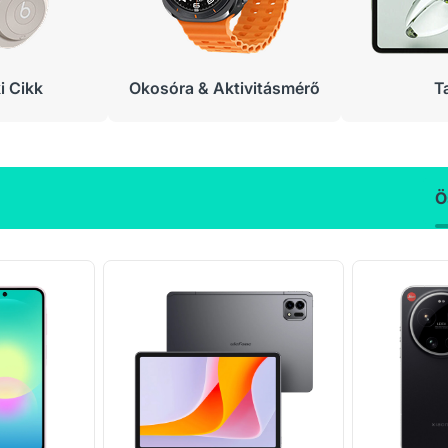
 Cikk
Okosóra & Aktivitásmérő
T
Ö