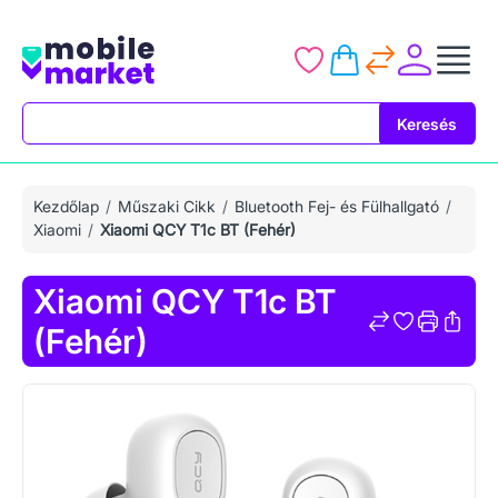
Keresés
Keresés
Kezdőlap
Műszaki Cikk
Bluetooth Fej- és Fülhallgató
Xiaomi
Xiaomi QCY T1c BT (Fehér)
Xiaomi QCY T1c BT
(Fehér)