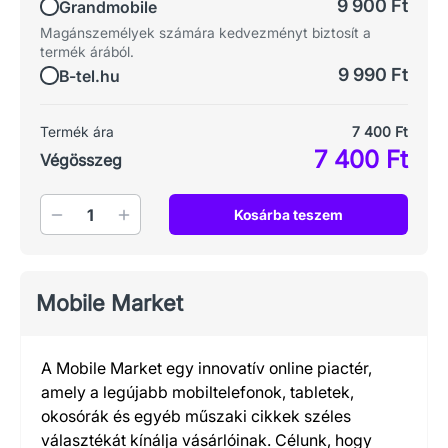
9 900 Ft
Grandmobile
Magánszemélyek számára kedvezményt biztosít a
termék árából.
9 990 Ft
B-tel.hu
Termék ára
7 400 Ft
7 400 Ft
Végösszeg
Mennyiség
Kosárba teszem
Mobile Market
A Mobile Market egy innovatív online piactér,
amely a legújabb mobiltelefonok, tabletek,
okosórák és egyéb műszaki cikkek széles
választékát kínálja vásárlóinak. Célunk, hogy