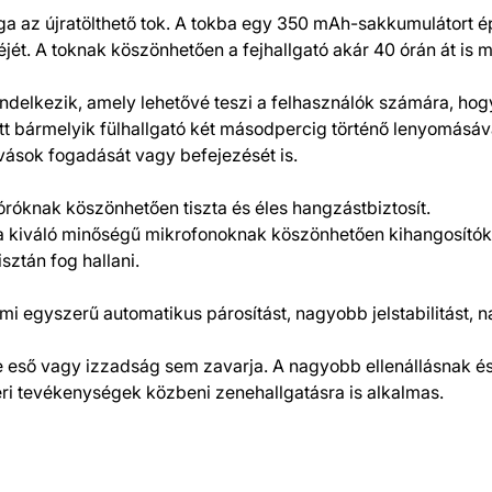
az újratölthető tok. A tokba egy 350 mAh-sakkumulátort építet
éjét. A toknak köszönhetően a fejhallgató akár 40 órán át is 
ndelkezik, amely lehetővé teszi a felhasználók számára, hogy
t bármelyik fülhallgató két másodpercig történő lenyomásával
vások fogadását vagy befejezését is.
róknak köszönhetően tiszta és éles hangzástbiztosít.
 a kiváló minőségű mikrofonoknak köszönhetően kihangosítóké
sztán fog hallani.
 ami egyszerű automatikus párosítást, nagyobb jelstabilitást
e eső vagy izzadság sem zavarja. A nagyobb ellenállásnak és
éri tevékenységek közbeni zenehallgatásra is alkalmas.