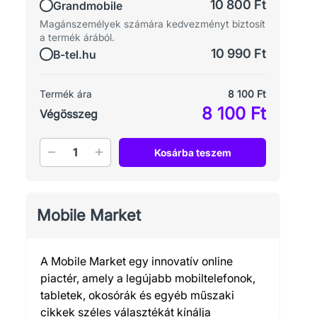
10 800 Ft
Grandmobile
Magánszemélyek számára kedvezményt biztosít
a termék árából.
10 990 Ft
B-tel.hu
Termék ára
8 100 Ft
8 100 Ft
Végösszeg
Mennyiség
Kosárba teszem
Mobile Market
A Mobile Market egy innovatív online
piactér, amely a legújabb mobiltelefonok,
tabletek, okosórák és egyéb műszaki
cikkek széles választékát kínálja