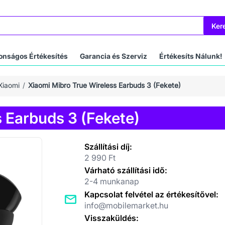
Ker
onságos Értékesítés
Garancia és Szerviz
Értékesíts Nálunk!
Xiaomi
Xiaomi Mibro True Wireless Earbuds 3 (Fekete)
 Earbuds 3 (Fekete)
Szállítási díj:
2 990 Ft
Várható szállítási idő:
2-4 munkanap
Kapcsolat felvétel az értékesítővel:
info@mobilemarket.hu
Visszaküldés: