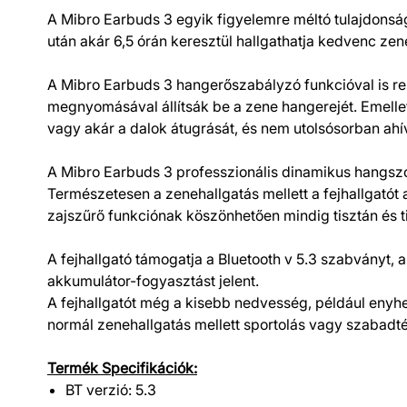
A Mibro Earbuds 3 egyik figyelemre méltó tulajdonsága 
után akár 6,5 órán keresztül hallgathatja kedvenc zen
A Mibro Earbuds 3 hangerőszabá­lyzó funkcióval is re
megnyomásával állítsák be a zene hangerejét. Emellet
vagy akár a dalok átugrását, és nem utolsósorban ahí
A Mibro Earbuds 3 professzionális dinamikus hangszó
Természetesen a zenehallgatás mellett a fejhallgatót
zajszűrő funkciónak köszönhetően mindig tisztán és ti
A fejhallgató támogatja a Bluetooth v 5.3 szabványt,
akkumulátor-fogyasztást jelent.
A fejhallgatót még a kisebb nedvesség, például enyh
normál zenehallgatás mellett sportolás vagy szabadt
Termék Specifikációk:
BT verzió: 5.3