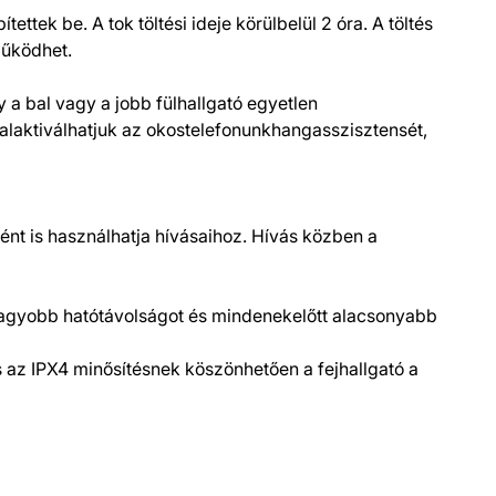
tek be. A tok töltési ideje körülbelül 2 óra. A töltés
működhet.
 a bal vagy a jobb fülhallgató egyetlen
ak­tiválhatjuk az okostelefonun­khangassziszten­sét,
nt is használhatja hívásaihoz. Hívás közben a
, nagyobb hatótávolságot és mindenekelőtt alacsonyabb
 az IPX4 minősítésnek köszönhetően a fejhallgató a