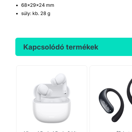
68×29×24 mm
súly: kb. 28 g
Kapcsolódó termékek