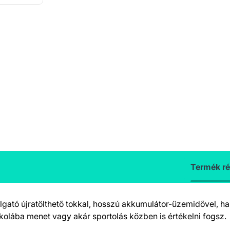
Termék ré
llgató újratölthető tokkal, hosszú akkumulátor-üzemidővel, 
lába menet vagy akár sportolás közben is értékelni fogsz.