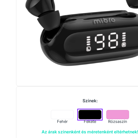
Színek:
Fehér
Fekete
Rózsaszín
Az árak színenként és méretenként eltérhetnek