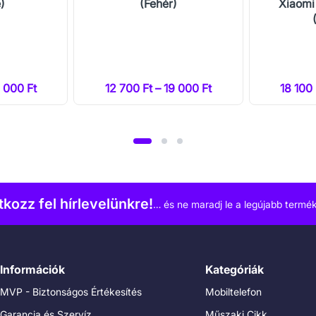
)
(Fehér)
Xiaomi
9 000 Ft
12 700 Ft – 19 000 Ft
18 100
atkozz fel hírlevelünkre!
… és ne maradj le a legújabb termék
Információk
Kategóriák
MVP - Biztonságos Értékesítés
Mobiltelefon
Garancia és Szervíz
Műszaki Cikk