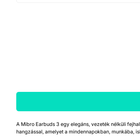
A Mibro Earbuds 3 egy elegáns, vezeték nélküli fejha
Termék részletek
hangzással, amelyet a mindennapokban, munkába, isko