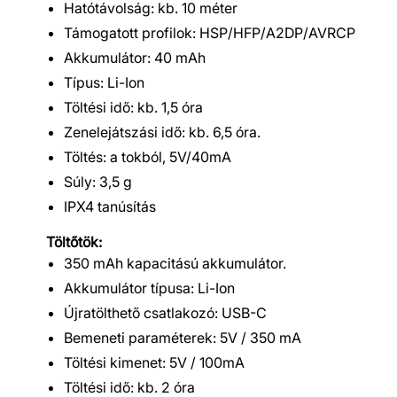
Hatótávolság: kb. 10 méter
Támogatott profilok: HSP/HFP/A2DP/AVRCP
Akkumulátor: 40 mAh
Típus: Li-Ion
Töltési idő: kb. 1,5 óra
Zenelejátszási idő: kb. 6,5 óra.
Töltés: a tokból, 5V/40mA
Súly: 3,5 g
IPX4 tanúsítás
Töltőtök:
350 mAh kapacitású akkumulátor.
Akkumulátor típusa: Li-Ion
Újratölthető csatlakozó: USB-C
Bemeneti paraméterek: 5V / 350 mA
Töltési kimenet: 5V / 100mA
Töltési idő: kb. 2 óra