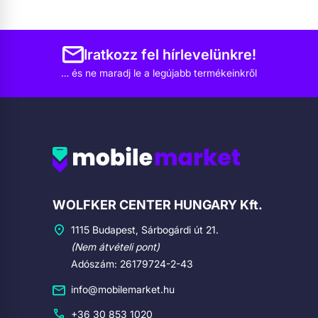
Iratkozz fel hírlevelünkre!
… és ne maradj le a legújabb termékeinkről
Cégadatok
WOLFKER CENTER HUNGARY Kft.
1115 Budapest, Sárbogárdi út 21.
(Nem átvételi pont)
Adószám: 26179724-2-43
info@mobilemarket.hu
+36 30 853 1020