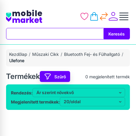
Keresés
Keresés
Kezdőlap
Műszaki Cikk
Bluetooth Fej- és Fülhallgató
Ulefone
Termékek
Szűrő
0
megjelenített termék
Rendezés:
Megjelenített termékek: