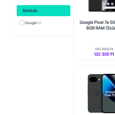
Márkák
Google Pixel 7a 5
Google
(12)
8GB RAM (Szü
147 000 Ft
132 300 Ft