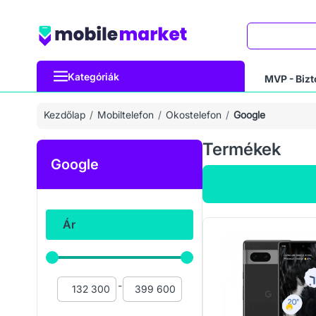
Keresés
Kategóriák
MVP - Bizt
Kezdőlap
Mobiltelefon
Okostelefon
Google
Termékek
Google
Ár
-