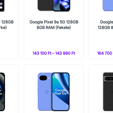
G 128GB
Google Pixel 9a 5G 128GB
Google
rke)
8GB RAM (Fekete)
128GB 8
143 100 Ft – 143 990 Ft
164 700 