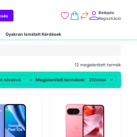
Belépés
esés
Regisztráció
Gyakran Ismételt Kérdések
12
megjelenített termék
Megjelenített termékek: