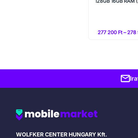
128GB 16GB RAM (
277 200 Ft – 278 
Ir
Cégadatok
WOLFKER CENTER HUNGARY Kft.