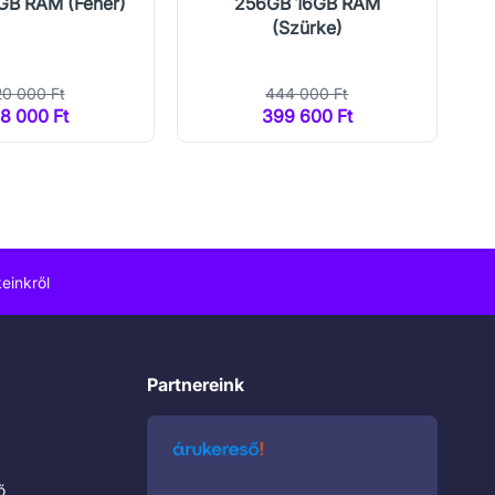
GB RAM (Fehér)
256GB 16GB RAM
(Szürke)
0 000 Ft
444 000 Ft
8 000 Ft
399 600 Ft
einkről
Partnereink
ő