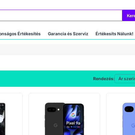
Ker
onságos Értékesítés
Garancia és Szerviz
Értékesíts Nálunk!
Rendezés: