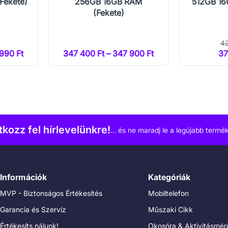
Fekete)
256GB 16GB RAM
512GB 16
(Fekete)
42
990 Ft
347 400 Ft – 347 900 Ft
37
atkozz fel hírlevelünkre!
… és ne maradj le a legújabb termék
Információk
Kategóriák
MVP - Biztonságos Értékesítés
Mobiltelefon
Garancia és Szervíz
Műszaki Cikk
Értékesíts nálunk!
Okosóra & Aktivitásmér