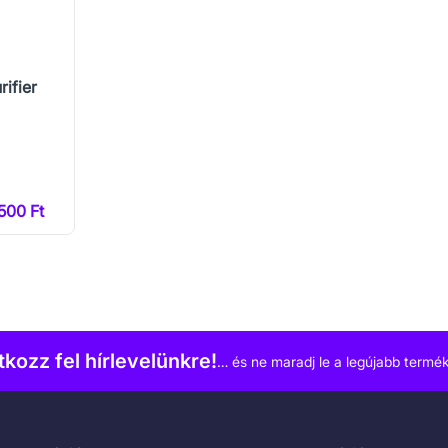
ifier
500 Ft
atkozz fel hírlevelünkre!
… és ne maradj le a legújabb termék