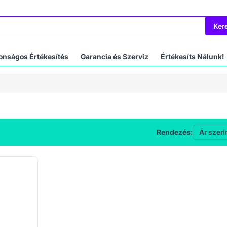
Ker
onságos Értékesítés
Garancia és Szerviz
Értékesíts Nálunk!
Rendezés: