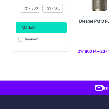
-
Dreame PM10 Pur
Márkák
Dreame
(1)
217 800 Ft – 237 
Ir