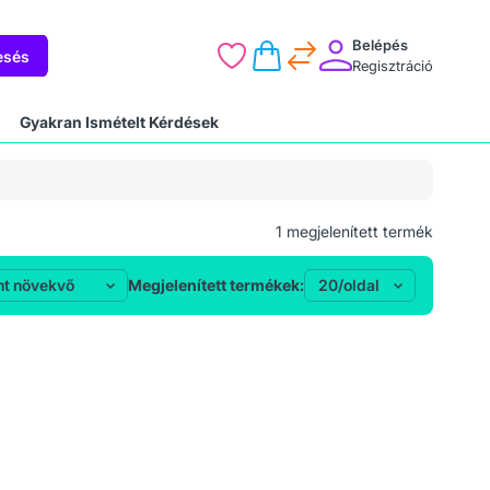
Belépés
esés
Regisztráció
Gyakran Ismételt Kérdések
1
megjelenített termék
Megjelenített termékek: