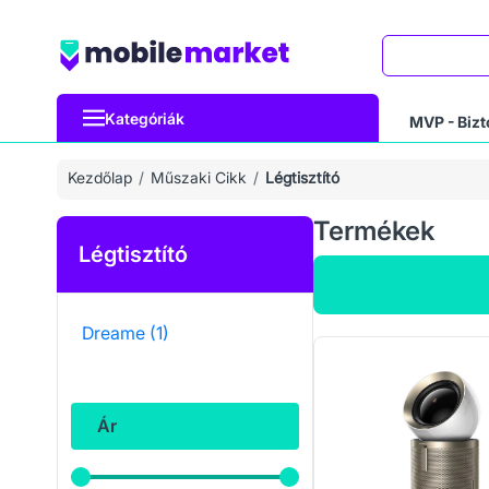
Keresés
Kategóriák
MVP - Bizt
Kezdőlap
Műszaki Cikk
Légtisztító
Termékek
Légtisztító
Dreame
(1)
Ár