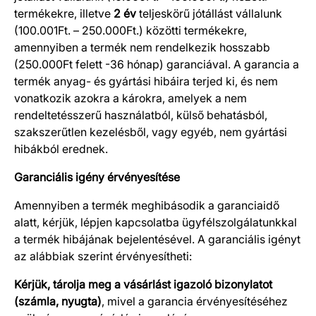
termékekre, illetve
2 év
teljeskörű jótállást vállalunk
(100.001Ft. – 250.000Ft.) közötti termékekre,
amennyiben a termék nem rendelkezik hosszabb
(250.000Ft felett -36 hónap) garanciával. A garancia a
termék anyag- és gyártási hibáira terjed ki, és nem
vonatkozik azokra a károkra, amelyek a nem
rendeltetésszerű használatból, külső behatásból,
szakszerűtlen kezelésből, vagy egyéb, nem gyártási
hibákból erednek.
Garanciális igény érvényesítése
Amennyiben a termék meghibásodik a garanciaidő
alatt, kérjük, lépjen kapcsolatba ügyfélszolgálatunkkal
a termék hibájának bejelentésével. A garanciális igényt
az alábbiak szerint érvényesítheti:
Kérjük, tárolja meg a vásárlást igazoló bizonylatot
(számla, nyugta)
, mivel a garancia érvényesítéséhez