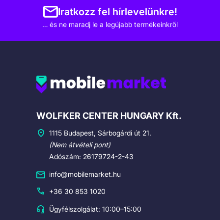
Iratkozz fel hírlevelünkre!
… és ne maradj le a legújabb termékeinkről
Cégadatok
WOLFKER CENTER HUNGARY Kft.
1115 Budapest, Sárbogárdi út 21.
(Nem átvételi pont)
Adószám: 26179724-2-43
info@mobilemarket.hu
+36 30 853 1020
Ügyfélszolgálat: 10:00–15:00