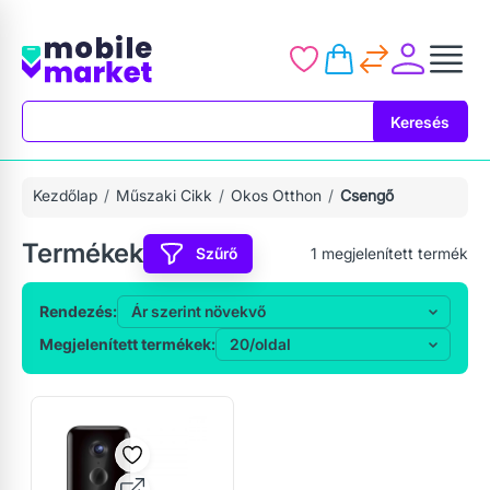
Keresés
Keresés
Kezdőlap
Műszaki Cikk
Okos Otthon
Csengő
Termékek
Szűrő
1
megjelenített termék
Rendezés:
Megjelenített termékek: