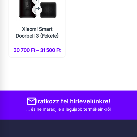
Xiaomi Smart
Doorbell 3 (Fekete)
30 700 Ft – 31 500 Ft
Iratkozz fel hírlevelünkre!
… és ne maradj le a legújabb termékeinkről