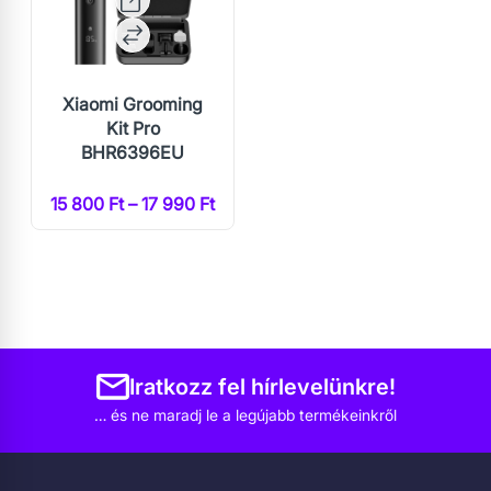
Xiaomi Grooming
Kit Pro
BHR6396EU
15 800 Ft – 17 990 Ft
Iratkozz fel hírlevelünkre!
… és ne maradj le a legújabb termékeinkről