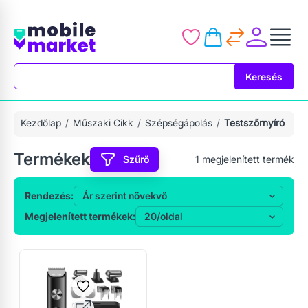
Keresés
Keresés
Kezdőlap
Műszaki Cikk
Szépségápolás
Testszőrnyíró
Termékek
Szűrő
1
megjelenített termék
Rendezés:
Megjelenített termékek: