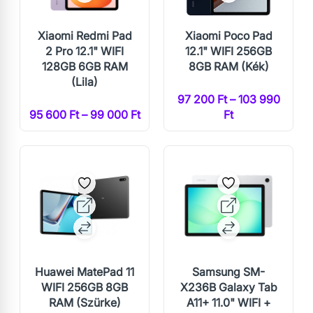
Xiaomi Redmi Pad
Xiaomi Poco Pad
2 Pro 12.1" WIFI
12.1" WIFI 256GB
128GB 6GB RAM
8GB RAM (Kék)
(Lila)
97 200 Ft – 103 990
95 600 Ft – 99 000 Ft
Ft
Huawei MatePad 11
Samsung SM-
WIFI 256GB 8GB
X236B Galaxy Tab
RAM (Szürke)
A11+ 11.0" WIFI +