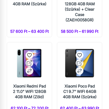
4GB RAM (Szürke)
128GB 4GB RAM
(Szürke) + Clear
Case
(ZAEH0058GR)
57 600 Ft – 63 400 Ft
58 500 Ft – 61 990 Ft
Xiaomi Redmi Pad
Xiaomi Poco Pad
2 11.0" WIFI 128GB
C1 9.7" WIFI 64GB
4GB RAM (Zöld)
4GB RAM (Szürke)
62 100 Ft – 72 200 Ft
62 400 Ft – 63 990 Ft