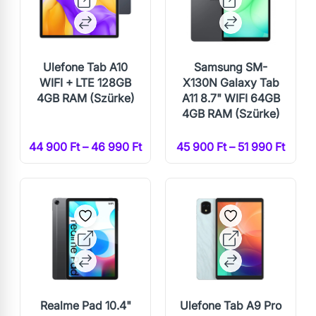
Ulefone Tab A10
Samsung SM-
WIFI + LTE 128GB
X130N Galaxy Tab
4GB RAM (Szürke)
A11 8.7" WIFI 64GB
4GB RAM (Szürke)
44 900 Ft – 46 990 Ft
45 900 Ft – 51 990 Ft
Realme Pad 10.4"
Ulefone Tab A9 Pro