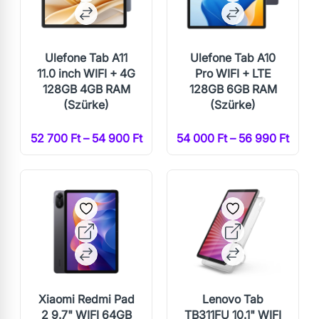
Ulefone Tab A11
Ulefone Tab A10
11.0 inch WIFI + 4G
Pro WIFI + LTE
128GB 4GB RAM
128GB 6GB RAM
(Szürke)
(Szürke)
52 700 Ft – 54 900 Ft
54 000 Ft – 56 990 Ft
Xiaomi Redmi Pad
Lenovo Tab
2 9.7" WIFI 64GB
TB311FU 10.1" WIFI