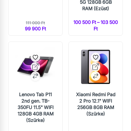
5G 128GB 6GB
RAM (Ezüst)
100 500 Ft – 103 500
111 000 Ft
99 900 Ft
Ft
Lenovo Tab P11
Xiaomi Redmi Pad
2nd gen. TB-
2 Pro 12.1" WIFI
350FU 11.5" WIFI
256GB 8GB RAM
128GB 4GB RAM
(Szürke)
(Szürke)