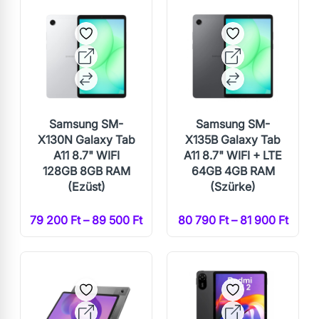
Samsung SM-
Samsung SM-
X130N Galaxy Tab
X135B Galaxy Tab
A11 8.7" WIFI
A11 8.7" WIFI + LTE
128GB 8GB RAM
64GB 4GB RAM
(Ezüst)
(Szürke)
79 200 Ft – 89 500 Ft
80 790 Ft – 81 900 Ft