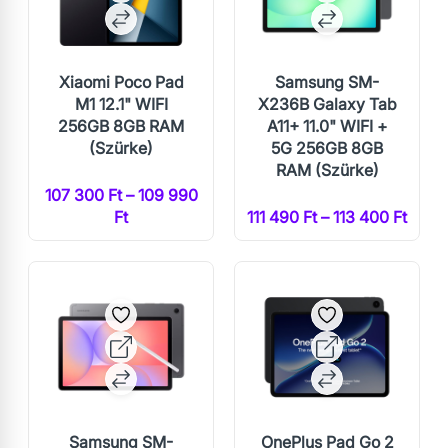
Xiaomi Poco Pad
Samsung SM-
M1 12.1" WIFI
X236B Galaxy Tab
256GB 8GB RAM
A11+ 11.0" WIFI +
(Szürke)
5G 256GB 8GB
RAM (Szürke)
107 300 Ft – 109 990
Ft
111 490 Ft – 113 400 Ft
Samsung SM-
OnePlus Pad Go 2