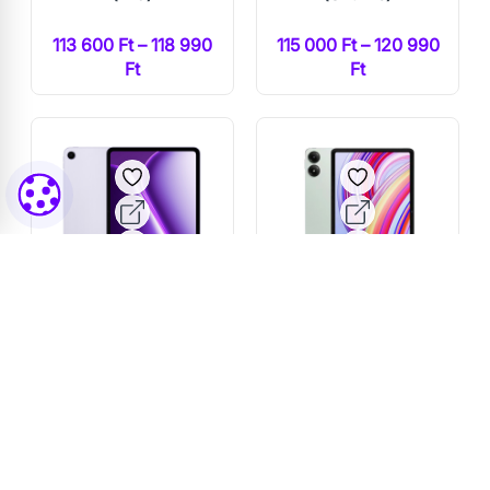
113 600 Ft – 118 990
115 000 Ft – 120 990
Ft
Ft
OnePlus Pad Go 2
Xiaomi Redmi Pad
12.1" WIFI 128GB
Pro 12.1" WIFI
8GB RAM
256GB 8GB RAM
(Levendula)
(Zöld)
132 000 Ft
117 000 Ft – 118 100 Ft
118 800 Ft