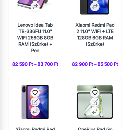
Lenovo Idea Tab
Xiaomi Redmi Pad
TB-336FU 11.0"
2 11.0" WIFI + LTE
WIFI 256GB 8GB
128GB 6GB RAM
RAM (Szürke) +
(Szürke)
Pen
82 590 Ft – 83 700 Ft
82 900 Ft – 85 500 Ft
Xiaomi Redmi Pad
OnePlus Pad Go