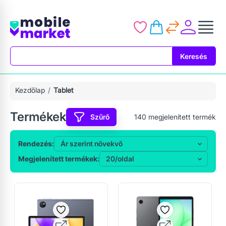
Keresés
Keresés
Kezdőlap
Tablet
Termékek
Szűrő
140
megjelenített termék
Rendezés:
Megjelenített termékek: