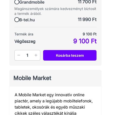
11 700 Ft
Grandmobile
Magánszemélyek számára kedvezményt biztosít
a termék árából.
11 990 Ft
B-tel.hu
Termék ára
9 100 Ft
9 100 Ft
Végösszeg
Mennyiség
Kosárba teszem
Mobile Market
A Mobile Market egy innovatív online
piactér, amely a legújabb mobiltelefonok,
tabletek, okosórák és egyéb műszaki
cikkek széles választékát kínálja