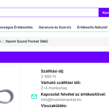
Ker
onságos Értékesítés
Garancia és Szerviz
Értékesíts Nálunk!
i
Xiaomi Sound Pocket (Kék)
Szállítási díj:
2 990 Ft
Várható szállítási idő:
2-4 munkanap
Kapcsolat felvétel az értékesítővel:
info@mobilemarket.hu
Visszaküldés: