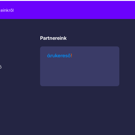
einkről
Partnereink
ő