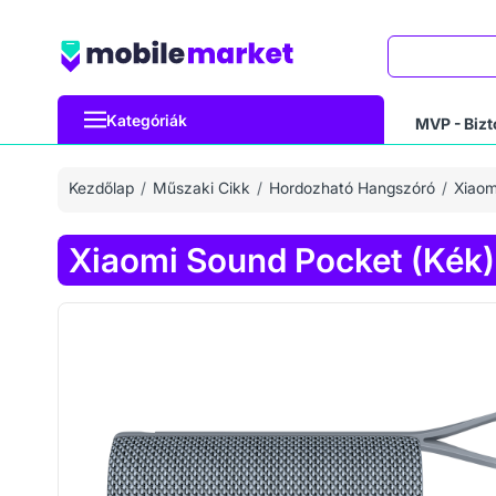
Keresés
Kategóriák
MVP - Bizt
Kezdőlap
Műszaki Cikk
Hordozható Hangszóró
Xiaom
Xiaomi Sound Pocket (Kék)