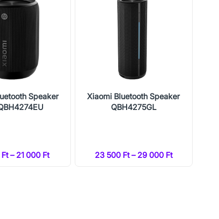
luetooth Speaker
Xiaomi Bluetooth Speaker
X
 QBH4274EU
QBH4275GL
Ft – 21 000 Ft
23 500 Ft – 29 000 Ft