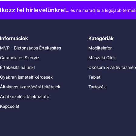
atkozz fel hírlevelünkre!
… és ne maradj le a legújabb termék
Információk
Kategóriák
MVP - Biztonságos Értékesítés
Mobiltelefon
Garancia és Szervíz
Műszaki Cikk
Értékesíts nálunk!
Okosóra & Aktivitásmér
Gyakran ismételt kérdések
Tablet
Általános szerződési feltételek
Tartozék
Adatkezelési tájékoztató
Kapcsolat