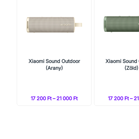
t
Xiaomi Sound Outdoor
Xiaomi Sound
(Arany)
(Zöld)
17 200 Ft – 21 000 Ft
17 200 Ft – 2