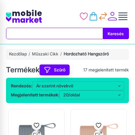
Keresés
Keresés
Kezdőlap
Műszaki Cikk
Hordozható Hangszóró
Termékek
Szűrő
17
megjelenített termék
Rendezés:
Megjelenített termékek: