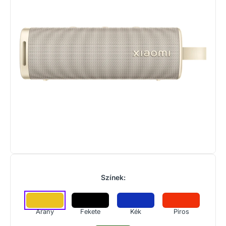
Színek:
Arany
Fekete
Kék
Piros