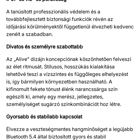
A tanúsított professzionális védelem és a
továbbfejlesztett biztonsági funkciók révén az
időjárási körülményektől függetlenül élvezheti kedvenc
zenéit a szabadban.
Divatos és személyre szabottabb
Az „Alive” dizájn koncepciónak köszönhetően felveszi
az élet ritmusát. Stílusos, hosszúkás kialakítása
lehetővé teszi a vízszintes és függőleges elhelyezést
is, így bármilyen környezetben használható. A
kifinomult fekete tónust élénk narancssárga szín
egészíti ki, amely egy merész, jellegzetes,
személyiséget sugárzó színkombinációt hoz létre.
Gyorsabb és stabilabb kapcsolat
Élvezze a veszteségmentes hangminőséget a legújabb
Bluetooth 5.4 által biztosított gyors és stabil