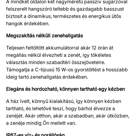
A mindkét oldalon két nagyméretű passzív sugárzóval
felszerelt hangszóró teltebb és gazdagabb basszust
biztosít a dinamikus, természetes és energikus ütős
hangok érdekében.
Megszakítás nélküli zenehallgatás
Teljesen feltöltött akkumulátorral akár 12 órán át
megállás nélkül élvezheti a zenét, így tökéletes
választás minden szabadtéri összejövetelre.
Támogatja a C-típusú 15 W-os gyorstöltést a hosszabb
ideig tartó zenehallgatás érdekében.
Elegáns és hordozható, könnyen tartható egy kézben
A ház ívelt, könnyű kialakítású, így könnyen kézben
tartható, és lehetővé teszi, hogy bárhol élvezze a
zenéjét. Akár otthon, akár a szabadban, akár útközben,
a zenéje mindig Ön mellett van.
IP67-es víz- és porállóság