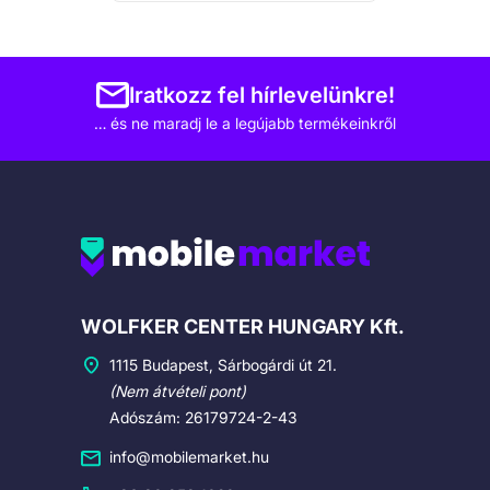
Iratkozz fel hírlevelünkre!
… és ne maradj le a legújabb termékeinkről
Cégadatok
WOLFKER CENTER HUNGARY Kft.
1115 Budapest, Sárbogárdi út 21.
(Nem átvételi pont)
Adószám: 26179724-2-43
info@mobilemarket.hu