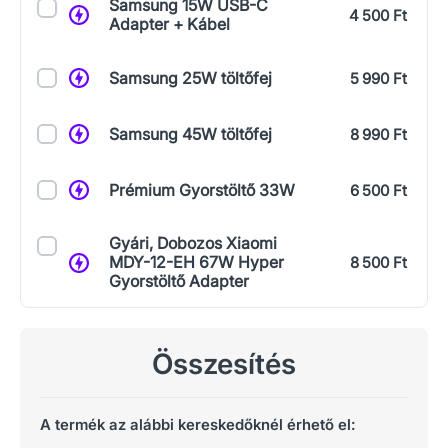
Samsung 15W USB-C
4 500 Ft
Adapter + Kábel
Samsung 25W töltőfej
5 990 Ft
Samsung 45W töltőfej
8 990 Ft
Prémium Gyorstöltő 33W
6 500 Ft
Gyári, Dobozos Xiaomi
MDY-12-EH 67W Hyper
8 500 Ft
Gyorstöltő Adapter
Összesítés
A termék az alábbi kereskedőknél érhető el: