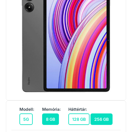
Modell:
Memória:
Háttértár:
5G
8 GB
128 GB
256 GB