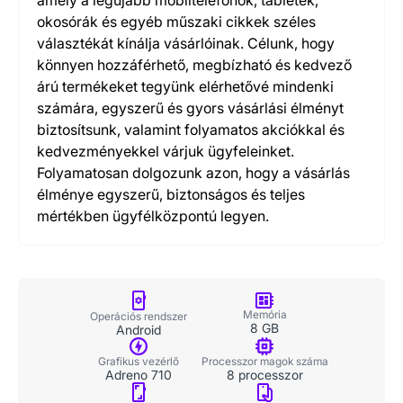
amely a legújabb mobiltelefonok, tabletek,
okosórák és egyéb műszaki cikkek széles
választékát kínálja vásárlóinak. Célunk, hogy
könnyen hozzáférhető, megbízható és kedvező
árú termékeket tegyünk elérhetővé mindenki
számára, egyszerű és gyors vásárlási élményt
biztosítsunk, valamint folyamatos akciókkal és
kedvezményekkel várjuk ügyfeleinket.
Folyamatosan dolgozunk azon, hogy a vásárlás
élménye egyszerű, biztonságos és teljes
mértékben ügyfélközpontú legyen.
Memória
Operációs rendszer
8 GB
Android
Grafikus vezérlő
Processzor magok száma
Adreno 710
8 processzor