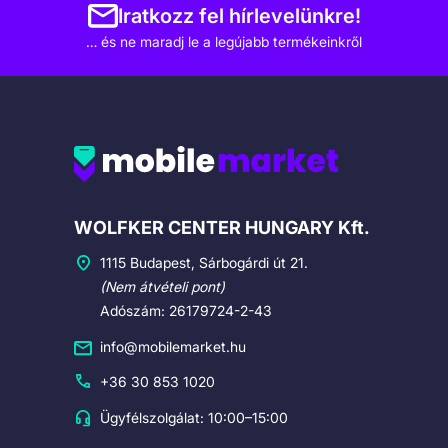
Iratkozz fel hírlevelünkre!
… és ne maradj le a legújabb termékeinkről
Cégadatok
WOLFKER CENTER HUNGARY Kft.
1115 Budapest, Sárbogárdi út 21.
(Nem átvételi pont)
Adószám: 26179724-2-43
info@mobilemarket.hu
+36 30 853 1020
Ügyfélszolgálat: 10:00–15:00