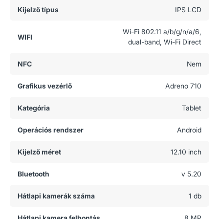
Kijelző típus
IPS LCD
Wi-Fi 802.11 a/b/g/n/a/6,
WIFI
dual-band, Wi-Fi Direct
NFC
Nem
Grafikus vezérlő
Adreno 710
Kategória
Tablet
Operációs rendszer
Android
Kijelző méret
12.10 inch
Bluetooth
v 5.20
Hátlapi kamerák száma
1 db
Hátlapi kamera felbontás
8 MP