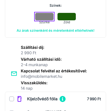
Színek:
Szürke
Zöld
Az árak színenként és méretenként eltérhetnek!
Szállítási díj:
2 990 Ft
Várható szállítási idő:
2-4 munkanap
Kapcsolat felvétel az értékesítővel:
info@mobilemarket.hu
Visszaküldés:
14 nap
Kiegészítők
Kijelzővédő fólia
7 990 Ft