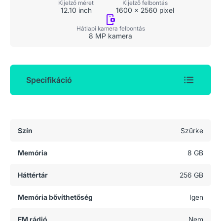
Kijelző felbontás
Kijelző méret
1600 x 2560 pixel
12.10 inch
Hátlapi kamera felbontás
8 MP kamera
Specifikáció
Általános adatok
Szín
Szürke
Memória
8 GB
Háttértár
256 GB
Memória bővíthetőség
Igen
FM rádió
Nem