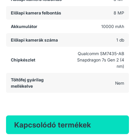
Előlapi kamera felbontás
8 MP
Akkumulátor
10000 mAh
Előlapi kamerák száma
1 db
Qualcomm SM7435-AB
Chipkészlet
Snapdragon 7s Gen 2 (4
nm)
Töltőfej gyárilag
Nem
mellékelve
Kapcsolódó termékek