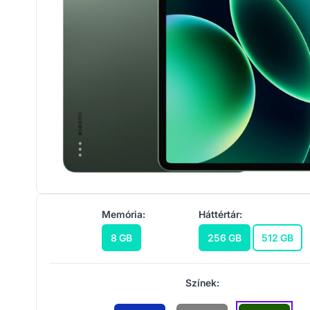
Memória:
Háttértár:
8 GB
256 GB
512 GB
Színek: