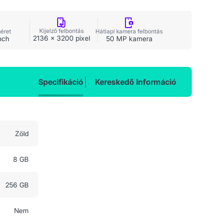
Kijelző felbontás
méret
Hátlapi kamera felbontás
2136 x 3200 pixel
nch
50 MP kamera
Specifikáció
Kereskedő Információ
Zöld
8 GB
256 GB
Nem