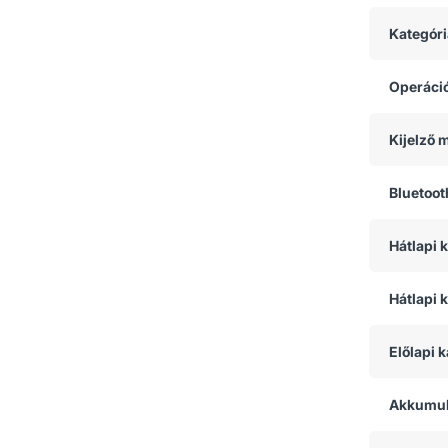
Kategóri
Operáci
Kijelző 
Bluetoot
Hátlapi
Hátlapi 
Előlapi 
Akkumul