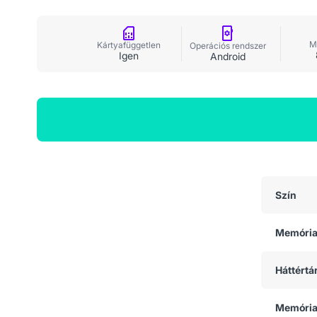
M
Kártyafüggetlen
Operációs rendszer
Igen
Android
Általános adatok
Szín
Memóri
Háttértá
Memória