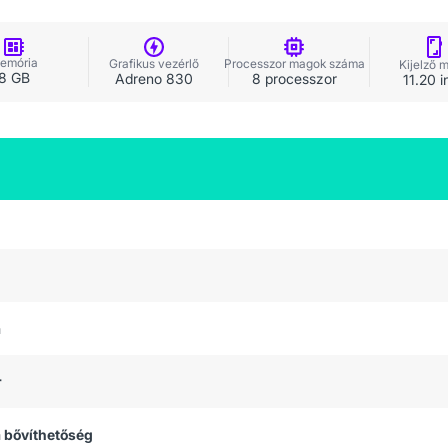
emória
Grafikus vezérlő
Processzor magok száma
Kijelző 
8 GB
Adreno 830
8 processzor
11.20 i
a
r
 bővíthetőség