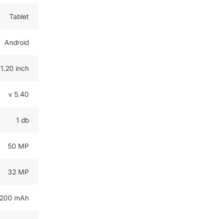
Tablet
Android
11.20 inch
v 5.40
1 db
50 MP
32 MP
200 mAh