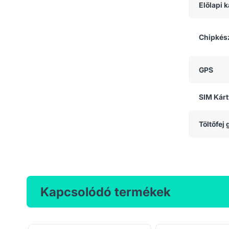
Előlapi
Chipkész
GPS
SIM Kárt
Töltőfej
Kapcsolódó termékek