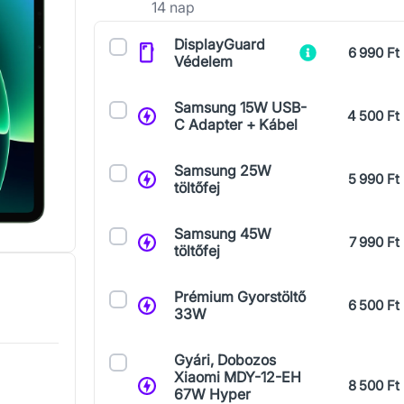
14 nap
Kiegészítők
DisplayGuard
6 990 Ft
Védelem
Samsung 15W USB-
4 500 Ft
C Adapter + Kábel
Samsung 25W
5 990 Ft
töltőfej
Samsung 45W
7 990 Ft
töltőfej
Prémium Gyorstöltő
6 500 Ft
33W
Gyári, Dobozos
Xiaomi MDY-12-EH
8 500 Ft
67W Hyper