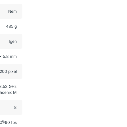
Nem
485 g
Igen
 x 5.8 mm
200 pixel
3.53 GHz
hoenix M
8
K@60 fps