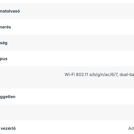
matolvasó
smerés
tség
ípus
Wi-Fi 802.11 a/b/g/n/ac/6/7, dual-b
üggetlen
 vezérlő
Ad