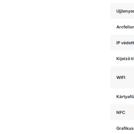
Ujjlenyo
Arcfeli
IP védet
Kijelző t
WIFI
Kártyaf
NFC
Grafikus