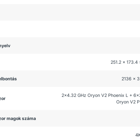
nyelv
251.2 x 173.4
felbontás
2136 x 3
2x4.32 GHz Oryon V2 Phoenix L + 6x
zor
Oryon V2 P
zor magok száma
4