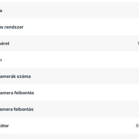
a
ós rendszer
méret
h
 kamerák száma
kamera felbontás
kamera felbontás
átor
9