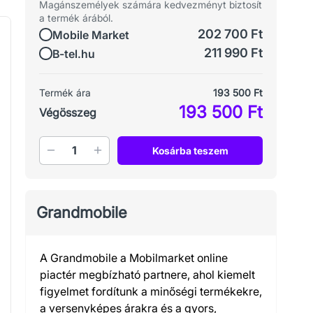
Magánszemélyek számára kedvezményt biztosít
a termék árából.
202 700 Ft
Mobile Market
211 990 Ft
B-tel.hu
Termék ára
193 500 Ft
193 500 Ft
Végösszeg
Mennyiség
Kosárba teszem
Grandmobile
A Grandmobile a Mobilmarket online
piactér megbízható partnere, ahol kiemelt
figyelmet fordítunk a minőségi termékekre,
a versenyképes árakra és a gyors,