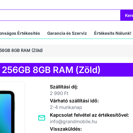
Ker
onságos Értékesítés
Garancia és Szerviz
Értékesíts Nálunk!
 256GB 8GB RAM (Zöld)
FI 256GB 8GB RAM (Zöld)
Szállítási díj:
2 990 Ft
Várható szállítási idő:
2-4 munkanap
Kapcsolat felvétel az értékesítővel:
info@grandmobile.hu
Visszaküldés: