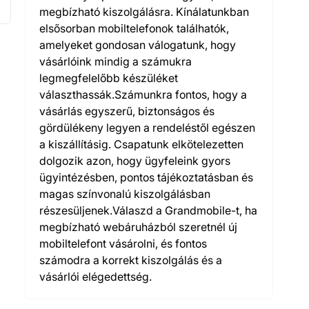
megbízható kiszolgálásra. Kínálatunkban
elsősorban mobiltelefonok találhatók,
amelyeket gondosan válogatunk, hogy
vásárlóink mindig a számukra
legmegfelelőbb készüléket
választhassák.Számunkra fontos, hogy a
vásárlás egyszerű, biztonságos és
gördülékeny legyen a rendeléstől egészen
a kiszállításig. Csapatunk elkötelezetten
dolgozik azon, hogy ügyfeleink gyors
ügyintézésben, pontos tájékoztatásban és
magas színvonalú kiszolgálásban
részesüljenek.Válaszd a Grandmobile-t, ha
megbízható webáruházból szeretnél új
mobiltelefont vásárolni, és fontos
számodra a korrekt kiszolgálás és a
vásárlói elégedettség.