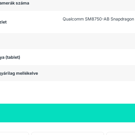
 kamerák száma
Qualcomm SM8750-AB Snapdragon 8 
let
ya (tablet)
 gyárilag mellékelve