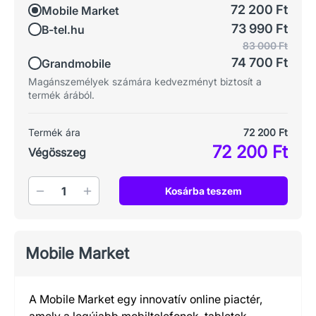
72 200 Ft
Mobile Market
73 990 Ft
B-tel.hu
83 000 Ft
74 700 Ft
Grandmobile
Magánszemélyek számára kedvezményt biztosít a
termék árából.
Termék ára
72 200 Ft
72 200 Ft
Végösszeg
Mennyiség
Kosárba teszem
Mobile Market
A Mobile Market egy innovatív online piactér,