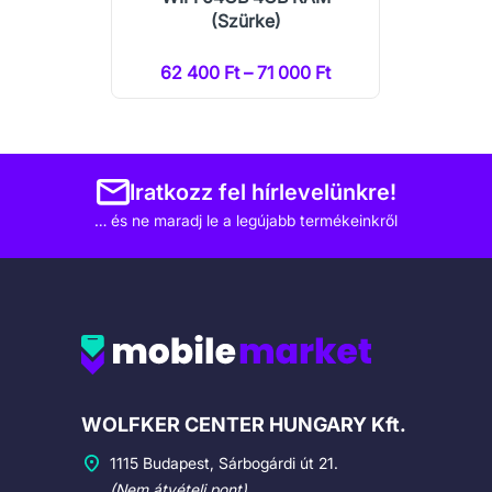
(Szürke)
62 400 Ft – 71 000 Ft
Iratkozz fel hírlevelünkre!
… és ne maradj le a legújabb termékeinkről
Cégadatok
WOLFKER CENTER HUNGARY Kft.
1115 Budapest, Sárbogárdi út 21.
(Nem átvételi pont)