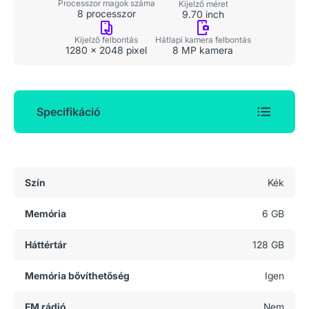
Processzor magok száma
Kijelző méret
8 processzor
9.70 inch
Kijelző felbontás
Hátlapi kamera felbontás
1280 x 2048 pixel
8 MP kamera
Specifikáció
Általános adatok
Szín
Kék
Memória
6 GB
Háttértár
128 GB
Memória bővíthetőség
Igen
FM rádió
Nem