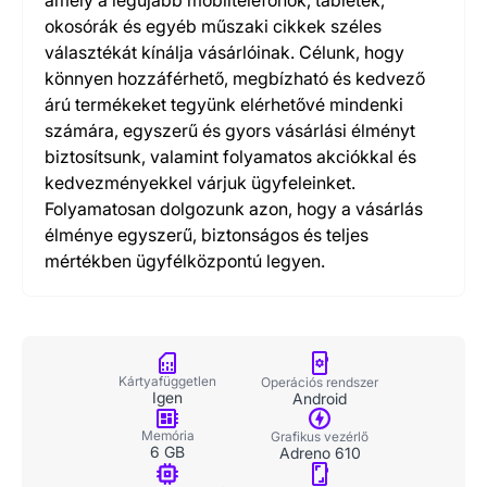
amely a legújabb mobiltelefonok, tabletek,
okosórák és egyéb műszaki cikkek széles
választékát kínálja vásárlóinak. Célunk, hogy
könnyen hozzáférhető, megbízható és kedvező
árú termékeket tegyünk elérhetővé mindenki
számára, egyszerű és gyors vásárlási élményt
biztosítsunk, valamint folyamatos akciókkal és
kedvezményekkel várjuk ügyfeleinket.
Folyamatosan dolgozunk azon, hogy a vásárlás
élménye egyszerű, biztonságos és teljes
mértékben ügyfélközpontú legyen.
Kártyafüggetlen
Operációs rendszer
Igen
Android
Memória
Grafikus vezérlő
6 GB
Adreno 610