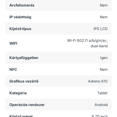
Arcfelismerés
Nem
IP védettség
Nem
Kijelző típus
IPS LCD
Wi-Fi 802.11 a/b/g/n/ac,
WIFI
dual-band
Kártyafüggetlen
Igen
NFC
Nem
Grafikus vezérlő
Adreno 610
Kategória
Tablet
Operációs rendszer
Android
Kijelző méret
9.70 inch