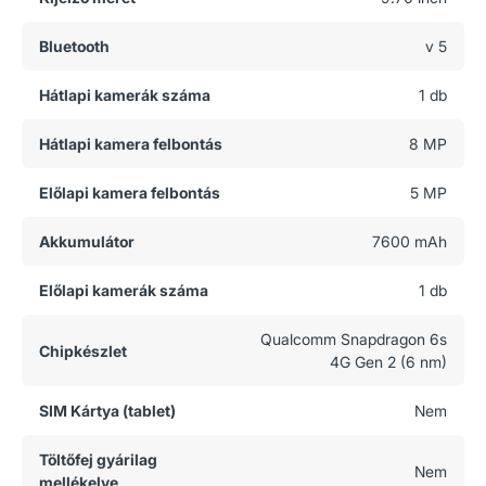
Bluetooth
v 5
Hátlapi kamerák száma
1 db
Hátlapi kamera felbontás
8 MP
Előlapi kamera felbontás
5 MP
Akkumulátor
7600 mAh
Előlapi kamerák száma
1 db
Qualcomm Snapdragon 6s
Chipkészlet
4G Gen 2 (6 nm)
SIM Kártya (tablet)
Nem
Töltőfej gyárilag
Nem
mellékelve