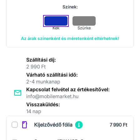
Színek:
Kék
Szürke
Az árak színenként és méretenként eltérhetnek!
Szállítási díj:
2 990 Ft
Várható szállítási idő:
2-4 munkanap
Kapcsolat felvétel az értékesítővel:
info@mobilemarket.hu
Visszaküldés:
14 nap
Kiegészítők
Kijelzővédő fólia
7 990 Ft