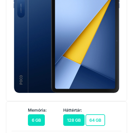
Memória:
Háttértár:
6 GB
128 GB
64 GB