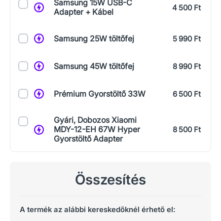
Samsung 15W USB-C
4 500 Ft
Adapter + Kábel
Samsung 25W töltőfej
5 990 Ft
Samsung 45W töltőfej
8 990 Ft
Prémium Gyorstöltő 33W
6 500 Ft
Gyári, Dobozos Xiaomi
MDY-12-EH 67W Hyper
8 500 Ft
Gyorstöltő Adapter
Összesítés
A termék az alábbi kereskedőknél érhető el: