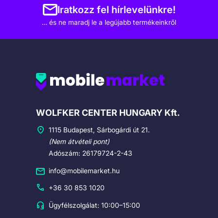
Iratkozz fel hírlevelünkre!
… és ne maradj le a legújabb termékeinkről
Cégadatok
WOLFKER CENTER HUNGARY Kft.
1115 Budapest, Sárbogárdi út 21.
(Nem átvételi pont)
Adószám: 26179724-2-43
info@mobilemarket.hu
+36 30 853 1020
Ügyfélszolgálat: 10:00–15:00