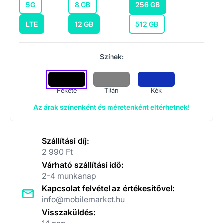
5G
8 GB
256 GB
LTE
12 GB
512 GB
Színek:
Fekete
Titán
Kék
Az árak színenként és méretenként eltérhetnek!
Szállítási díj:
2 990 Ft
Várható szállítási idő:
2-4 munkanap
Kapcsolat felvétel az értékesítővel:
info@mobilemarket.hu
Visszaküldés:
14 nap