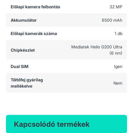
Előlapi kamera felbontás
32 MP
Akkumulátor
6500 mAh
Előlapi kamerák száma
1 db
Mediatek Helio G200 Ultra
Chipkészlet
(6 nm)
Dual SIM
Igen
Töltőfej gyárilag
Nem
mellékelve
Kapcsolódó termékek