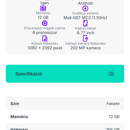
Igen
Android
Memória
Grafikus vezérlő
12 GB
Mali-G57 MC2 (1.1GHz)
Processzor magok száma
Kijelző méret
8 processzor
6.77 inch
Kijelző felbontás
Hátlapi kamera felbontás
1080 x 2392 pixel
200 MP kamera
Specifikáció
Általános adatok
Szín
Fekete
Memória
12 GB
Háttértár
256 GB