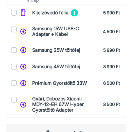
Kiegészítők
Kijelzővédő fólia
5 990 Ft
Samsung 15W USB-C
4 500 Ft
Adapter + Kábel
Samsung 25W töltőfej
5 990 Ft
Samsung 45W töltőfej
8 990 Ft
Prémium Gyorstöltő 33W
6 500 Ft
Gyári, Dobozos Xiaomi
MDY-12-EH 67W Hyper
8 500 Ft
Gyorstöltő Adapter