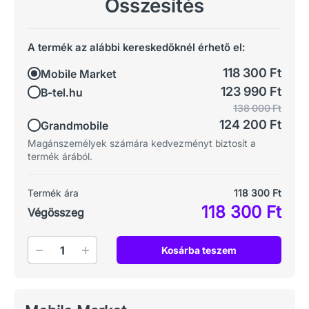
Összesítés
A termék az alábbi kereskedőknél érhető el:
118 300 Ft
Mobile Market
123 990 Ft
B-tel.hu
138 000 Ft
124 200 Ft
Grandmobile
Magánszemélyek számára kedvezményt biztosít a
termék árából.
Termék ára
118 300 Ft
118 300 Ft
Végösszeg
Mennyiség
Kosárba teszem