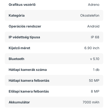
Grafikus vezérlő
Adreno
Kategória
Okostelefon
Operációs rendszer
Android
IP védettség típusa
IP 68
Kijelző méret
6.90 inch
Bluetooth
v 5.10
Hátlapi kamerák száma
1 db
Hátlapi kamera felbontás
50 MP
Előlapi kamera felbontás
8 MP
Akkumulátor
7000 mAh