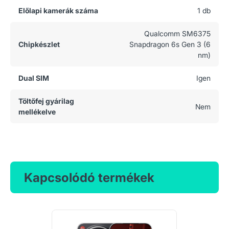
Előlapi kamerák száma
1 db
Qualcomm SM6375
Chipkészlet
Snapdragon 6s Gen 3 (6
nm)
Dual SIM
Igen
Töltőfej gyárilag
Nem
mellékelve
Kapcsolódó termékek