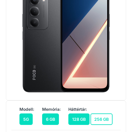
Modell:
Memória:
Háttértár:
5G
6 GB
128 GB
256 GB