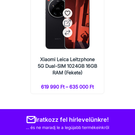
Xiaomi Leica Leitzphone
5G Dual-SIM 1024GB 16GB
RAM (Fekete)
619 990 Ft – 635 000 Ft
Iratkozz fel hírlevelünkre!
… és ne maradj le a legújabb termékeinkről