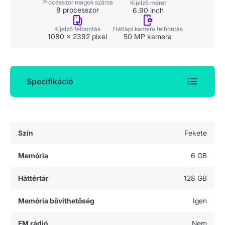
Processzor magok száma
Kijelző méret
8 processzor
6.90 inch
Kijelző felbontás
Hátlapi kamera felbontás
1080 x 2392 pixel
50 MP kamera
Specifikáció
Általános adatok
Szín
Fekete
Memória
6 GB
Háttértár
128 GB
Memória bővíthetőség
Igen
FM rádió
Nem