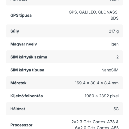
GPS, GALILEO, GLONASS,
GPS típusa
BDS
Súly
217 g
Magyar nyelv
Igen
SIM kártyák száma
2
SIM kártya típusa
NanoSIM
Méretek
169.4 x 80.4 x 8.4 mm
Kijelző felbontás
1080 x 2392 pixel
Hálózat
5G
2x2.3 GHz Cortex-A78 &
Processzor
6x2.0 GHz Cortex-A55