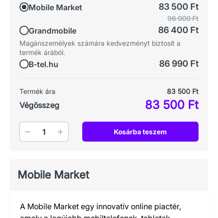
83 500 Ft
Mobile Market
96 000 Ft
86 400 Ft
Grandmobile
Magánszemélyek számára kedvezményt biztosít a
termék árából.
86 990 Ft
B-tel.hu
Termék ára
83 500 Ft
83 500 Ft
Végösszeg
Mennyiség
Kosárba teszem
Mobile Market
A Mobile Market egy innovatív online piactér,