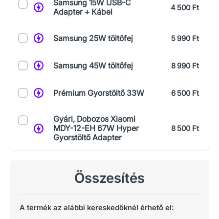
Samsung 15W USB-C
4 500 Ft
Adapter + Kábel
Samsung 25W töltőfej
5 990 Ft
Samsung 45W töltőfej
8 990 Ft
Prémium Gyorstöltő 33W
6 500 Ft
Gyári, Dobozos Xiaomi
MDY-12-EH 67W Hyper
8 500 Ft
Gyorstöltő Adapter
Összesítés
A termék az alábbi kereskedőknél érhető el: