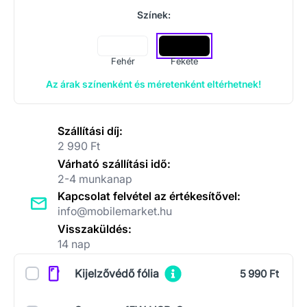
Színek:
Fehér
Fekete
Az árak színenként és méretenként eltérhetnek!
Szállítási díj:
2 990 Ft
Várható szállítási idő:
2-4 munkanap
Kapcsolat felvétel az értékesítővel:
info@mobilemarket.hu
Visszaküldés:
14 nap
Kiegészítők
Kijelzővédő fólia
5 990 Ft