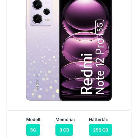
Modell:
Memória:
Háttértár:
5G
8 GB
256 GB