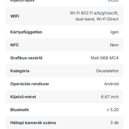
Wi-Fi 802.11 a/b/g/n/ac/6,
WIFI
dual-band, Wi-Fi Direct
Kártyafüggetlen
Igen
NFC
Nem
Grafikus vezérlő
Mali-G68 MC4
Kategória
Okostelefon
Operációs rendszer
Android
Kijelző méret
6.67 inch
Bluetooth
v 5.20
Hátlapi kamerák száma
3 db