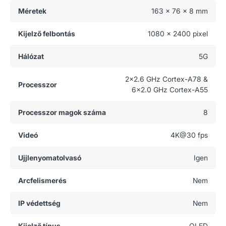
Méretek
163 x 76 x 8 mm
Kijelző felbontás
1080 x 2400 pixel
Hálózat
5G
2x2.6 GHz Cortex-A78 &
Processzor
6x2.0 GHz Cortex-A55
Processzor magok száma
8
Videó
4K@30 fps
Ujjlenyomatolvasó
Igen
Arcfelismerés
Nem
IP védettség
Nem
Kijelző típus
OLED