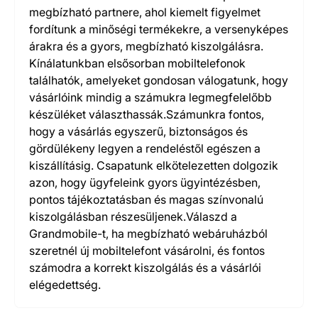
megbízható partnere, ahol kiemelt figyelmet
fordítunk a minőségi termékekre, a versenyképes
árakra és a gyors, megbízható kiszolgálásra.
Kínálatunkban elsősorban mobiltelefonok
találhatók, amelyeket gondosan válogatunk, hogy
vásárlóink mindig a számukra legmegfelelőbb
készüléket választhassák.Számunkra fontos,
hogy a vásárlás egyszerű, biztonságos és
gördülékeny legyen a rendeléstől egészen a
kiszállításig. Csapatunk elkötelezetten dolgozik
azon, hogy ügyfeleink gyors ügyintézésben,
pontos tájékoztatásban és magas színvonalú
kiszolgálásban részesüljenek.Válaszd a
Grandmobile-t, ha megbízható webáruházból
szeretnél új mobiltelefont vásárolni, és fontos
számodra a korrekt kiszolgálás és a vásárlói
elégedettség.