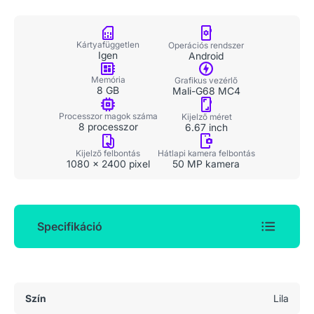
Kártyafüggetlen
Operációs rendszer
Igen
Android
Memória
Grafikus vezérlő
8 GB
Mali-G68 MC4
Processzor magok száma
Kijelző méret
8 processzor
6.67 inch
Kijelző felbontás
Hátlapi kamera felbontás
1080 x 2400 pixel
50 MP kamera
Specifikáció
Általános adatok
Szín
Lila