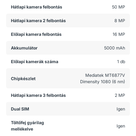
Hátlapi kamera felbontás
50 MP
Hátlapi kamera 2 felbontás
8 MP
Előlapi kamera felbontás
16 MP
Akkumulátor
5000 mAh
Előlapi kamerák száma
1 db
Mediatek MT6877V
Chipkészlet
Dimensity 1080 (6 nm)
Hátlapi kamera 3 felbontás
2 MP
Dual SIM
Igen
Töltőfej gyárilag
Igen
mellékelve