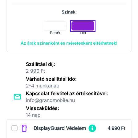
Színek:
Fehér
Lila
Az árak színenként és méretenként eltérhetnek!
Szállítási díj:
2 990 Ft
Várható szállítási idő:
2-4 munkanap
Kapcsolat felvétel az értékesítővel:
info@grandmobile.hu
Visszaküldés:
14 nap
Kiegészítők
DisplayGuard Védelem
4 990 Ft