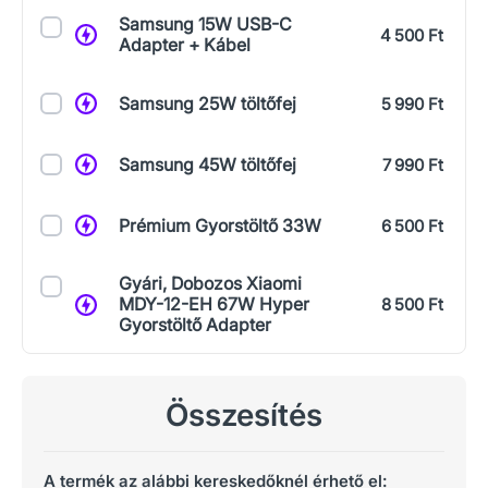
Samsung 15W USB-C
4 500 Ft
Adapter + Kábel
Samsung 25W töltőfej
5 990 Ft
Samsung 45W töltőfej
7 990 Ft
Prémium Gyorstöltő 33W
6 500 Ft
Gyári, Dobozos Xiaomi
MDY-12-EH 67W Hyper
8 500 Ft
Gyorstöltő Adapter
Összesítés
A termék az alábbi kereskedőknél érhető el: