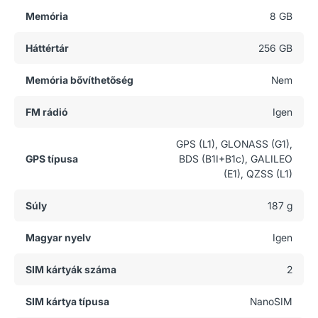
Memória
8 GB
Háttértár
256 GB
Memória bővíthetőség
Nem
FM rádió
Igen
GPS (L1), GLONASS (G1),
GPS típusa
BDS (B1I+B1c), GALILEO
(E1), QZSS (L1)
Súly
187 g
Magyar nyelv
Igen
SIM kártyák száma
2
SIM kártya típusa
NanoSIM