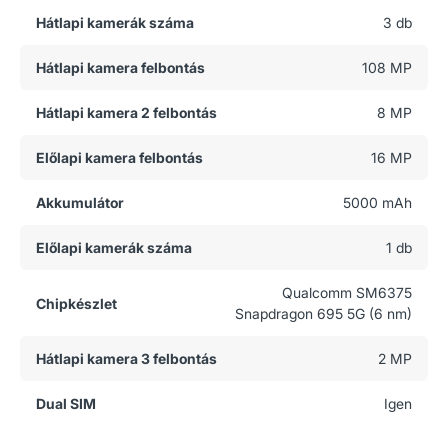
Hátlapi kamerák száma
3 db
Hátlapi kamera felbontás
108 MP
Hátlapi kamera 2 felbontás
8 MP
Előlapi kamera felbontás
16 MP
Akkumulátor
5000 mAh
Előlapi kamerák száma
1 db
Qualcomm SM6375
Chipkészlet
Snapdragon 695 5G (6 nm)
Hátlapi kamera 3 felbontás
2 MP
Dual SIM
Igen