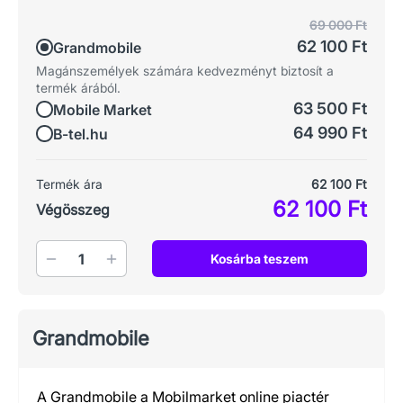
69 000 Ft
62 100 Ft
Grandmobile
Magánszemélyek számára kedvezményt biztosít a
termék árából.
63 500 Ft
Mobile Market
64 990 Ft
B-tel.hu
Termék ára
62 100 Ft
62 100 Ft
Végösszeg
Mennyiség
Kosárba teszem
Grandmobile
A Grandmobile a Mobilmarket online piactér