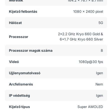
Méretek
164.2 x 76.1 x 8.1 mm
Kijelző felbontás
1080 x 2400 pixel
Hálózat
5G
2x2.2 GHz Kryo 660 Gold &
Processzor
6x1.7 GHz Kryo 660 Silver
Processzor magok száma
8
Videó
1080p@30 fps
Ujjlenyomatolvasó
Igen
Arcfelismerés
Nem
IP védettség
Igen
Kijelző típus
Super AMOLED