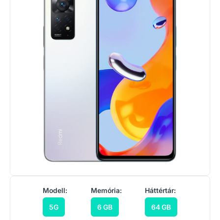
Modell:
Memória:
Háttértár:
5G
6 GB
64 GB