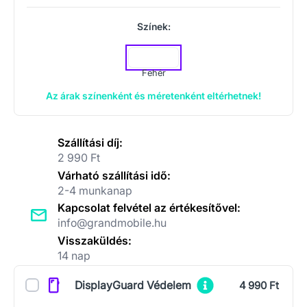
Színek:
Fehér
Az árak színenként és méretenként eltérhetnek!
Szállítási díj:
2 990 Ft
Várható szállítási idő:
2-4 munkanap
Kapcsolat felvétel az értékesítővel:
info@grandmobile.hu
Visszaküldés:
14 nap
Kiegészítők
DisplayGuard Védelem
4 990 Ft