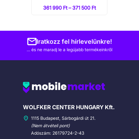
361 990 Ft – 371 500 Ft
Iratkozz fel hírlevelünkre!
… és ne maradj le a legújabb termékeinkről
Cégadatok
WOLFKER CENTER HUNGARY Kft.
1115 Budapest, Sárbogárdi út 21.
(Nem átvételi pont)
Adószám: 26179724-2-43