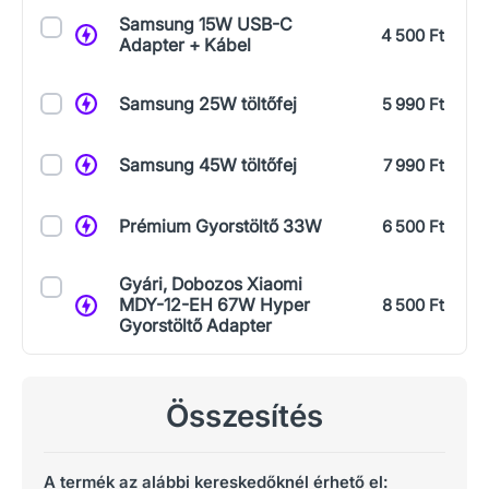
Samsung 15W USB-C
4 500 Ft
Adapter + Kábel
Samsung 25W töltőfej
5 990 Ft
Samsung 45W töltőfej
7 990 Ft
Prémium Gyorstöltő 33W
6 500 Ft
Gyári, Dobozos Xiaomi
MDY-12-EH 67W Hyper
8 500 Ft
Gyorstöltő Adapter
Összesítés
A termék az alábbi kereskedőknél érhető el: