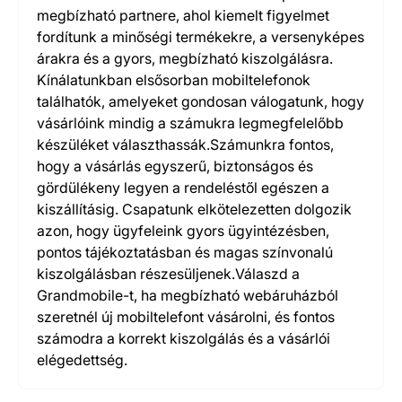
megbízható partnere, ahol kiemelt figyelmet
fordítunk a minőségi termékekre, a versenyképes
árakra és a gyors, megbízható kiszolgálásra.
Kínálatunkban elsősorban mobiltelefonok
találhatók, amelyeket gondosan válogatunk, hogy
vásárlóink mindig a számukra legmegfelelőbb
készüléket választhassák.Számunkra fontos,
hogy a vásárlás egyszerű, biztonságos és
gördülékeny legyen a rendeléstől egészen a
kiszállításig. Csapatunk elkötelezetten dolgozik
azon, hogy ügyfeleink gyors ügyintézésben,
pontos tájékoztatásban és magas színvonalú
kiszolgálásban részesüljenek.Válaszd a
Grandmobile-t, ha megbízható webáruházból
szeretnél új mobiltelefont vásárolni, és fontos
számodra a korrekt kiszolgálás és a vásárlói
elégedettség.