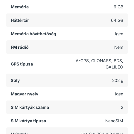
Memória
6 GB
Háttértár
64 GB
Memória bővíthetőség
Igen
FM rádió
Nem
A-GPS, GLONASS, BDS,
GPS típusa
GALILEO
Súly
202 g
Magyar nyelv
Igen
SIM kártyák száma
2
SIM kártya típusa
NanoSIM