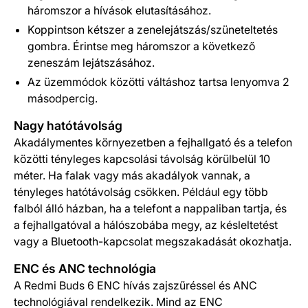
háromszor a hívások elutasításához.
Koppintson kétszer a zenelejátszás/szüneteltetés
gombra. Érintse meg háromszor a következő
zeneszám lejátszásához.
Az üzemmódok közötti váltáshoz tartsa lenyomva 2
másodpercig.
Nagy hatótávolság
Akadálymentes környezetben a fejhallgató és a telefon
közötti tényleges kapcsolási távolság körülbelül 10
méter. Ha falak vagy más akadályok vannak, a
tényleges hatótávolság csökken. Például egy több
falból álló házban, ha a telefont a nappaliban tartja, és
a fejhallgatóval a hálószobába megy, az késleltetést
vagy a Bluetooth-kapcsolat megszakadását okozhatja.
ENC és ANC technológia
A Redmi Buds 6 ENC hívás zajszűréssel és ANC
technológiával rendelkezik. Mind az ENC