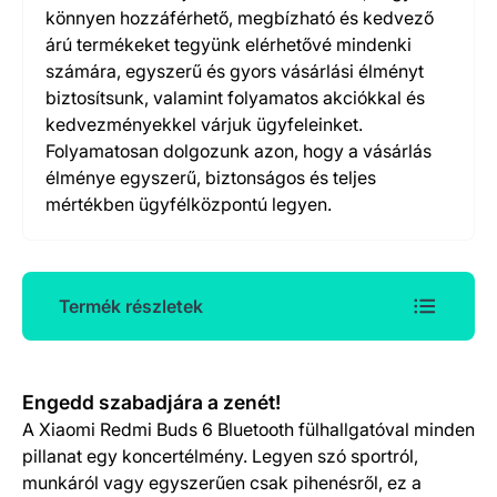
könnyen hozzáférhető, megbízható és kedvező
árú termékeket tegyünk elérhetővé mindenki
számára, egyszerű és gyors vásárlási élményt
biztosítsunk, valamint folyamatos akciókkal és
kedvezményekkel várjuk ügyfeleinket.
Folyamatosan dolgozunk azon, hogy a vásárlás
élménye egyszerű, biztonságos és teljes
mértékben ügyfélközpontú legyen.
Termék részletek
Termék részletek
Engedd szabadjára a zenét!
A Xiaomi Redmi Buds 6 Bluetooth fülhallgatóval minden
pillanat egy koncertélmény. Legyen szó sportról,
munkáról vagy egyszerűen csak pihenésről, ez a