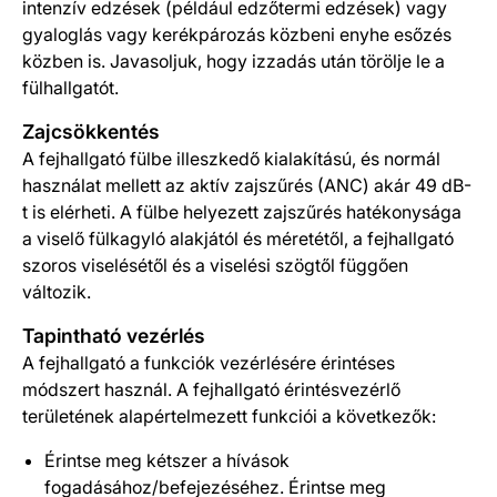
intenzív edzések (például edzőtermi edzések) vagy
gyaloglás vagy kerékpározás közbeni enyhe esőzés
közben is. Javasoljuk, hogy izzadás után törölje le a
fülhallgatót.
Zajcsökkentés
A fejhallgató fülbe illeszkedő kialakítású, és normál
használat mellett az aktív zajszűrés (ANC) akár 49 dB-
t is elérheti. A fülbe helyezett zajszűrés hatékonysága
a viselő fülkagyló alakjától és méretétől, a fejhallgató
szoros viselésétől és a viselési szögtől függően
változik.
Tapintható vezérlés
A fejhallgató a funkciók vezérlésére érintéses
módszert használ. A fejhallgató érintésvezérlő
területének alapértelmezett funkciói a következők:
Érintse meg kétszer a hívások
fogadásához/befejezéséhez. Érintse meg