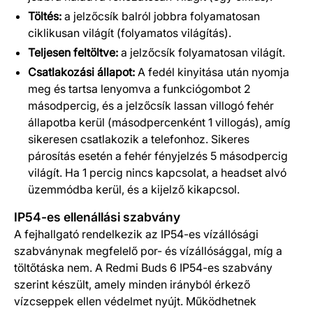
Töltés:
a jelzőcsík balról jobbra folyamatosan
ciklikusan világít (folyamatos világítás).
Teljesen feltöltve:
a jelzőcsík folyamatosan világít.
Csatlakozási állapot:
A fedél kinyitása után nyomja
meg és tartsa lenyomva a funkciógombot 2
másodpercig, és a jelzőcsík lassan villogó fehér
állapotba kerül (másodpercenként 1 villogás), amíg
sikeresen csatlakozik a telefonhoz. Sikeres
párosítás esetén a fehér fényjelzés 5 másodpercig
világít. Ha 1 percig nincs kapcsolat, a headset alvó
üzemmódba kerül, és a kijelző kikapcsol.
IP54-es ellenállási szabvány
A fejhallgató rendelkezik az IP54-es vízállósági
szabványnak megfelelő por- és vízállósággal, míg a
töltőtáska nem. A Redmi Buds 6 IP54-es szabvány
szerint készült, amely minden irányból érkező
vízcseppek ellen védelmet nyújt. Működhetnek