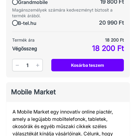
19 800 Ft
Grandmobile
Magánszemélyek számára kedvezményt biztosít a
termék árából.
20 990 Ft
B-tel.hu
Termék ára
18 200 Ft
18 200 Ft
Végösszeg
Mennyiség
Kosárba teszem
Mobile Market
A Mobile Market egy innovatív online piactér,
amely a legújabb mobiltelefonok, tabletek,
okosórák és egyéb műszaki cikkek széles
választékát kínálja vásárlóinak. Célunk, hogy