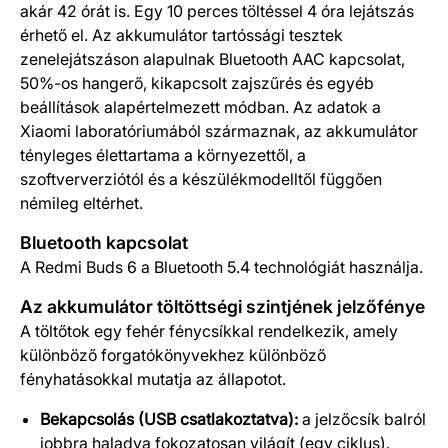
akár 42 órát is. Egy 10 perces töltéssel 4 óra lejátszás
érhető el. Az akkumulátor tartóssági tesztek
zenelejátszáson alapulnak Bluetooth AAC kapcsolat,
50%-os hangerő, kikapcsolt zajszűrés és egyéb
beállítások alapértelmezett módban. Az adatok a
Xiaomi laboratóriumából származnak, az akkumulátor
tényleges élettartama a környezettől, a
szoftververziótól és a készülékmodelltől függően
némileg eltérhet.
Bluetooth kapcsolat
A Redmi Buds 6 a Bluetooth 5.4 technológiát használja.
Az akkumulátor töltöttségi szintjének jelzőfénye
A töltőtok egy fehér fénycsíkkal rendelkezik, amely
különböző forgatókönyvekhez különböző
fényhatásokkal mutatja az állapotot.
Bekapcsolás (USB csatlakoztatva):
a jelzőcsík balról
jobbra haladva fokozatosan világít (egy ciklus).