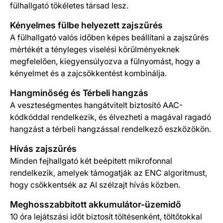
fülhallgató tökéletes társad lesz.
Kényelmes fülbe helyezett zajszűrés
A fülhallgató valós időben képes beállítani a zajszűrés
mértékét a tényleges viselési körülményeknek
megfelelően, kiegyensúlyozva a fülnyomást, hogy a
kényelmet és a zajcsökkentést kombinálja.
Hangminőség és Térbeli hangzás
A veszteségmentes hangátvitelt biztosító AAC-
kódkóddal rendelkezik, és élvezheti a magával ragadó
hangzást a térbeli hangzással rendelkező eszközökön.
Hívás zajszűrés
Minden fejhallgató két beépített mikrofonnal
rendelkezik, amelyek támogatják az ENC algoritmust,
hogy csökkentsék az AI szélzajt hívás közben.
Meghosszabbított akkumulátor-üzemidő
10 óra lejátszási időt biztosít töltésenként, töltőtokkal