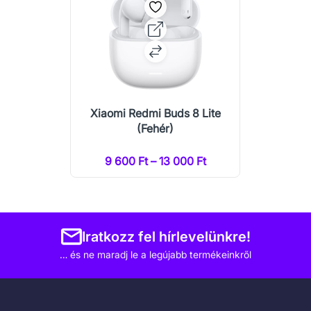
Xiaomi Redmi Buds 8 Lite
(Fehér)
9 600 Ft – 13 000 Ft
Iratkozz fel hírlevelünkre!
… és ne maradj le a legújabb termékeinkről