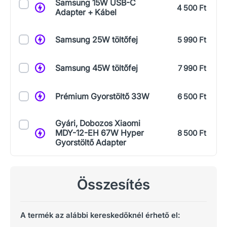
Samsung 15W USB-C
4 500 Ft
Adapter + Kábel
Samsung 25W töltőfej
5 990 Ft
Samsung 45W töltőfej
7 990 Ft
Prémium Gyorstöltő 33W
6 500 Ft
Gyári, Dobozos Xiaomi
MDY-12-EH 67W Hyper
8 500 Ft
Gyorstöltő Adapter
Összesítés
A termék az alábbi kereskedőknél érhető el: