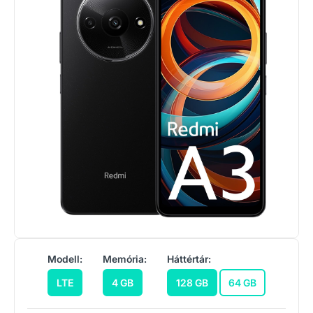
Modell:
Memória:
Háttértár:
LTE
4 GB
128 GB
64 GB