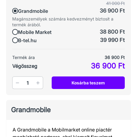
41 000 Ft
36 900 Ft
Grandmobile
Magánszemélyek számára kedvezményt biztosít a
termék árából.
38 800 Ft
Mobile Market
39 990 Ft
B-tel.hu
Termék ára
36 900 Ft
36 900 Ft
Végösszeg
Mennyiség
Kosárba teszem
Grandmobile
A Grandmobile a Mobilmarket online piactér