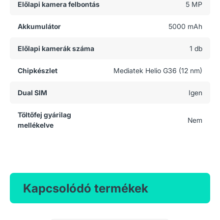
Előlapi kamera felbontás
5 MP
Akkumulátor
5000 mAh
Előlapi kamerák száma
1 db
Chipkészlet
Mediatek Helio G36 (12 nm)
Dual SIM
Igen
Töltőfej gyárilag
Nem
mellékelve
Kapcsolódó termékek