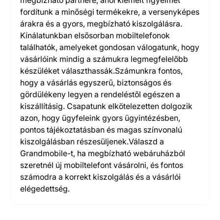
megbízható partnere, ahol kiemelt figyelmet
fordítunk a minőségi termékekre, a versenyképes
árakra és a gyors, megbízható kiszolgálásra.
Kínálatunkban elsősorban mobiltelefonok
találhatók, amelyeket gondosan válogatunk, hogy
vásárlóink mindig a számukra legmegfelelőbb
készüléket választhassák.Számunkra fontos,
hogy a vásárlás egyszerű, biztonságos és
gördülékeny legyen a rendeléstől egészen a
kiszállításig. Csapatunk elkötelezetten dolgozik
azon, hogy ügyfeleink gyors ügyintézésben,
pontos tájékoztatásban és magas színvonalú
kiszolgálásban részesüljenek.Válaszd a
Grandmobile-t, ha megbízható webáruházból
szeretnél új mobiltelefont vásárolni, és fontos
számodra a korrekt kiszolgálás és a vásárlói
elégedettség.