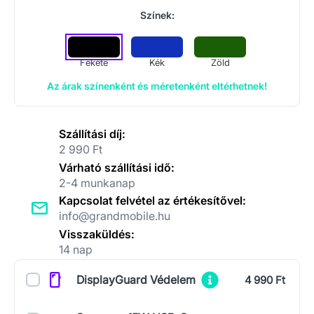
Színek:
Fekete
Kék
Zöld
Az árak színenként és méretenként eltérhetnek!
Szállítási díj:
2 990 Ft
Várható szállítási idő:
2-4 munkanap
Kapcsolat felvétel az értékesítővel:
info@grandmobile.hu
Visszaküldés:
14 nap
Kiegészítők
DisplayGuard Védelem
4 990 Ft