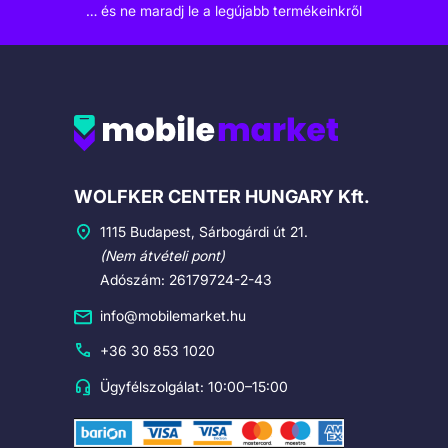
… és ne maradj le a legújabb termékeinkről
Cégadatok
WOLFKER CENTER HUNGARY Kft.
1115 Budapest, Sárbogárdi út 21.
(Nem átvételi pont)
Adószám: 26179724-2-43
info@mobilemarket.hu
+36 30 853 1020
Ügyfélszolgálat: 10:00–15:00