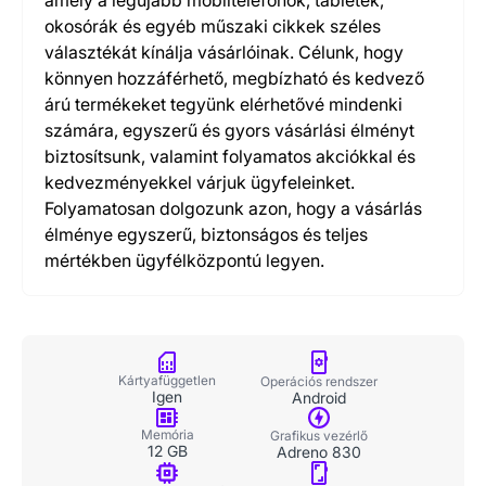
amely a legújabb mobiltelefonok, tabletek,
okosórák és egyéb műszaki cikkek széles
választékát kínálja vásárlóinak. Célunk, hogy
könnyen hozzáférhető, megbízható és kedvező
árú termékeket tegyünk elérhetővé mindenki
számára, egyszerű és gyors vásárlási élményt
biztosítsunk, valamint folyamatos akciókkal és
kedvezményekkel várjuk ügyfeleinket.
Folyamatosan dolgozunk azon, hogy a vásárlás
élménye egyszerű, biztonságos és teljes
mértékben ügyfélközpontú legyen.
Kártyafüggetlen
Operációs rendszer
Igen
Android
Memória
Grafikus vezérlő
12 GB
Adreno 830