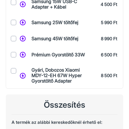
Samsung 15W USB-C
4 500 Ft
Adapter + Kábel
Samsung 25W töltőfej
5 990 Ft
Samsung 45W töltőfej
8 990 Ft
Prémium Gyorstöltő 33W
6 500 Ft
Gyári, Dobozos Xiaomi
MDY-12-EH 67W Hyper
8 500 Ft
Gyorstöltő Adapter
Összesítés
A termék az alábbi kereskedőknél érhető el: