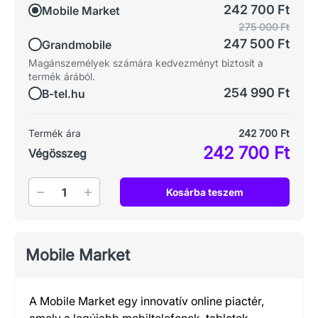
242 700 Ft
Mobile Market
275 000 Ft
247 500 Ft
Grandmobile
Magánszemélyek számára kedvezményt biztosít a
termék árából.
254 990 Ft
B-tel.hu
Termék ára
242 700 Ft
242 700 Ft
Végösszeg
Mennyiség
Kosárba teszem
Mobile Market
A Mobile Market egy innovatív online piactér,