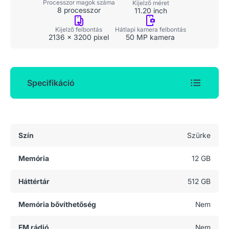
Processzor magok száma
Kijelző méret
8 processzor
11.20 inch
Kijelző felbontás
Hátlapi kamera felbontás
2136 x 3200 pixel
50 MP kamera
Specifikáció
Általános adatok
Szín
Szürke
Memória
12 GB
Háttértár
512 GB
Memória bővíthetőség
Nem
FM rádió
Nem