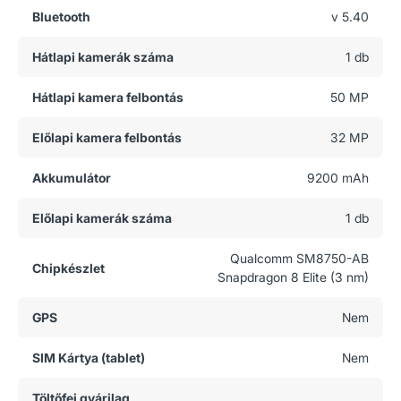
Bluetooth
v 5.40
Hátlapi kamerák száma
1 db
Hátlapi kamera felbontás
50 MP
Előlapi kamera felbontás
32 MP
Akkumulátor
9200 mAh
Előlapi kamerák száma
1 db
Qualcomm SM8750-AB
Chipkészlet
Snapdragon 8 Elite (3 nm)
GPS
Nem
SIM Kártya (tablet)
Nem
Töltőfej gyárilag