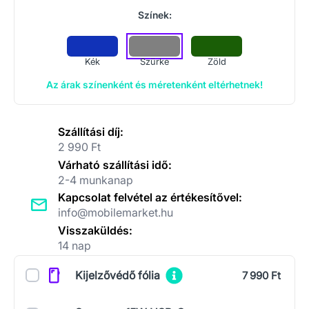
Színek:
Kék
Szürke
Zöld
Az árak színenként és méretenként eltérhetnek!
Szállítási díj:
2 990 Ft
Várható szállítási idő:
2-4 munkanap
Kapcsolat felvétel az értékesítővel:
info@mobilemarket.hu
Visszaküldés:
14 nap
Kiegészítők
Kijelzővédő fólia
7 990 Ft