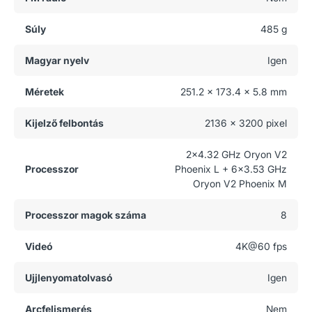
Súly
485 g
Magyar nyelv
Igen
Méretek
251.2 x 173.4 x 5.8 mm
Kijelző felbontás
2136 x 3200 pixel
2x4.32 GHz Oryon V2
Processzor
Phoenix L + 6x3.53 GHz
Oryon V2 Phoenix M
Processzor magok száma
8
Videó
4K@60 fps
Ujjlenyomatolvasó
Igen
Arcfelismerés
Nem