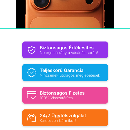
Biztonságos Értékesítés
Ne érje hátrány a vásárlás során!
Teljeskörű Garancia
Nincsenek utólagos meglepetések
Biztonságos Fizetés
100% Visszatérítés
24/7 Ügyfélszolgálat
Kérdezzen bármikor!