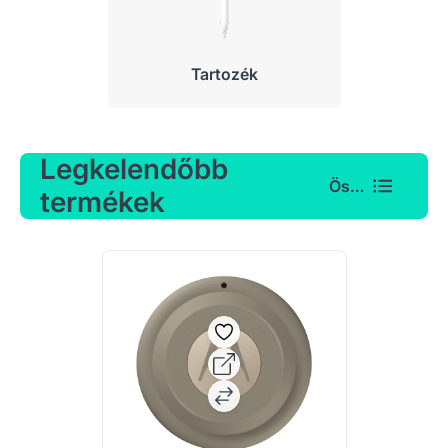
Tartozék
Legkelendőbb
Összes
termékek