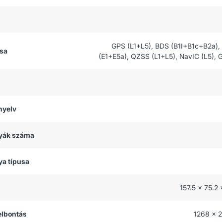
GPS (L1+L5), BDS (B1I+B1c+B2a)
usa
(E1+E5a), QZSS (L1+L5), NavIC (L5)
nyelv
tyák száma
ya típusa
157.5 x 75.2
felbontás
1268 x 2