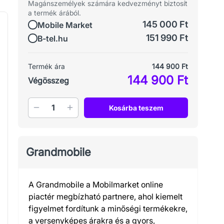
Magánszemélyek számára kedvezményt biztosít
a termék árából.
145 000 Ft
Mobile Market
151 990 Ft
B-tel.hu
Termék ára
144 900 Ft
144 900 Ft
Végösszeg
Mennyiség
Kosárba teszem
Grandmobile
A Grandmobile a Mobilmarket online
piactér megbízható partnere, ahol kiemelt
figyelmet fordítunk a minőségi termékekre,
a versenyképes árakra és a gyors,