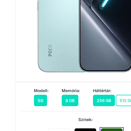
Modell:
Memória:
Háttértár:
5G
8 GB
256 GB
512 G
Színek: