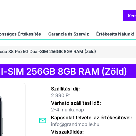
Ker
onságos Értékesítés
Garancia és Szerviz
Értékesíts Nálunk!
Poco X8 Pro 5G Dual-SIM 256GB 8GB RAM (Zöld)
al-SIM 256GB 8GB RAM (Zöld)
Szállítási díj:
2 990 Ft
Várható szállítási idő:
2-4 munkanap
Kapcsolat felvétel az értékesítővel:
info@grandmobile.hu
Visszaküldés: