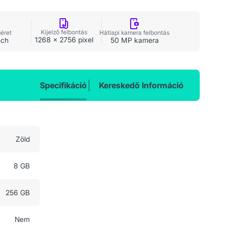
Kijelző felbontás
méret
Hátlapi kamera felbontás
1268 x 2756 pixel
nch
50 MP kamera
Specifikáció
Kereskedő Információ
Zöld
8 GB
256 GB
Nem