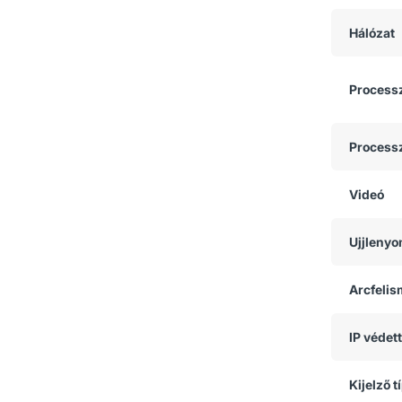
Hálózat
Process
Process
Videó
Ujjlenyo
Arcfeli
IP védet
Kijelző t