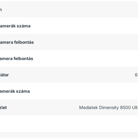
h
 kamerák száma
kamera felbontás
kamera felbontás
átor
6
 kamerák száma
let
Mediatek Dimensity 8500 Ult
M