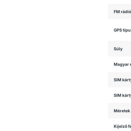
FM rádió
GPS típ
Súly
Magyar 
SIM kár
SIM kárt
Méretek
Kijelző 