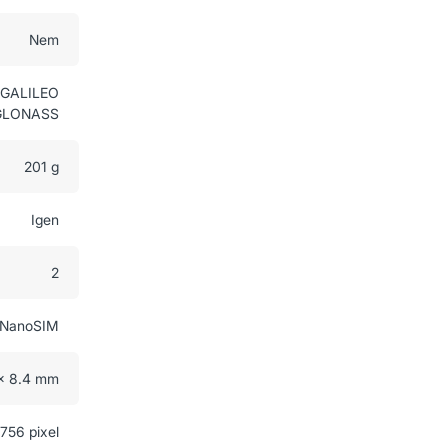
Nem
, GALILEO
, GLONASS
201 g
Igen
2
NanoSIM
 x 8.4 mm
756 pixel