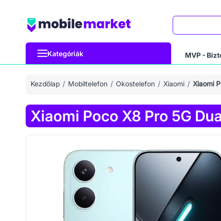
Keresés
Kategóriák
MVP - Bizt
Kezdőlap
Mobiltelefon
Okostelefon
Xiaomi
Xiaomi 
Xiaomi Poco X8 Pro 5G Du