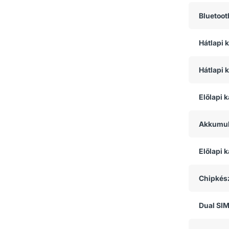
Bluetoot
Hátlapi
Hátlapi 
Előlapi 
Akkumul
Előlapi
Chipkész
Dual SI