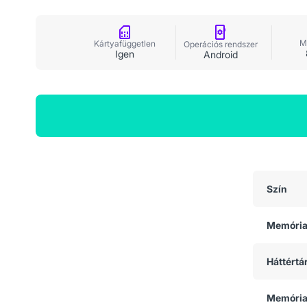
M
Kártyafüggetlen
Operációs rendszer
Igen
Android
Általános adatok
Szín
Memóri
Háttértá
Memória