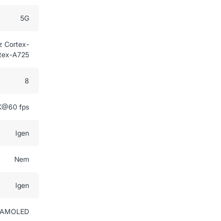
5G
z Cortex-
tex-A725
8
K@60 fps
Igen
Nem
Igen
AMOLED