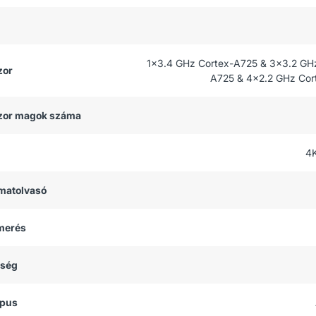
1x3.4 GHz Cortex-A725 & 3x3.2 GH
zor
A725 & 4x2.2 GHz Cor
zor magok száma
4
matolvasó
smerés
tség
ípus