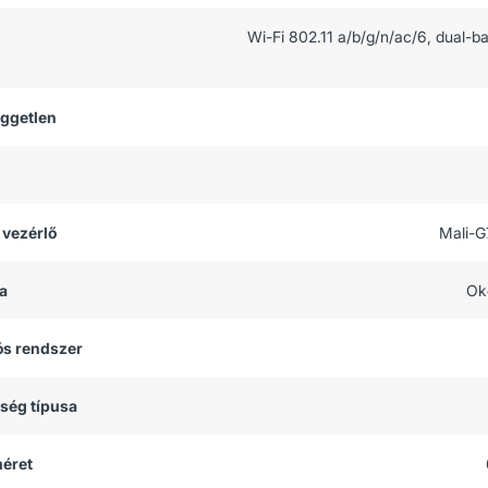
Wi-Fi 802.11 a/b/g/n/ac/6, dual-b
üggetlen
 vezérlő
Mali-
a
Ok
ós rendszer
tség típusa
méret