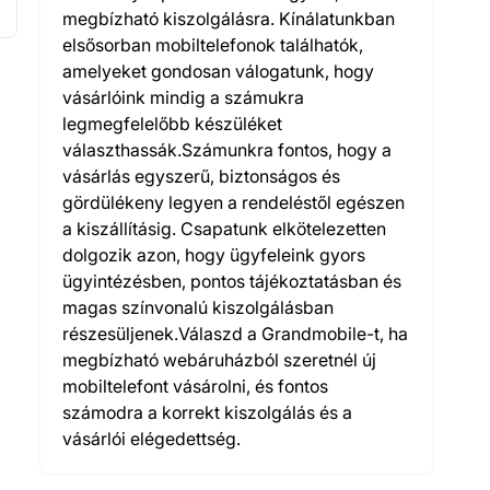
megbízható kiszolgálásra. Kínálatunkban
elsősorban mobiltelefonok találhatók,
amelyeket gondosan válogatunk, hogy
vásárlóink mindig a számukra
legmegfelelőbb készüléket
választhassák.Számunkra fontos, hogy a
vásárlás egyszerű, biztonságos és
gördülékeny legyen a rendeléstől egészen
a kiszállításig. Csapatunk elkötelezetten
dolgozik azon, hogy ügyfeleink gyors
ügyintézésben, pontos tájékoztatásban és
magas színvonalú kiszolgálásban
részesüljenek.Válaszd a Grandmobile-t, ha
megbízható webáruházból szeretnél új
mobiltelefont vásárolni, és fontos
számodra a korrekt kiszolgálás és a
vásárlói elégedettség.