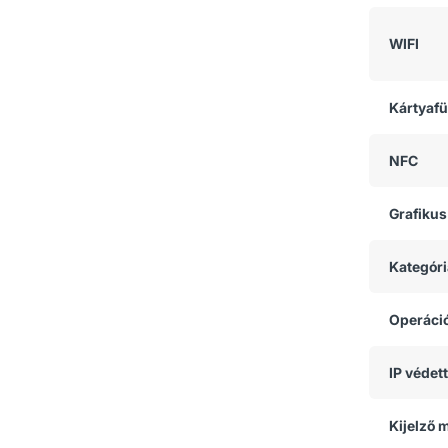
WIFI
Kártyaf
NFC
Grafikus
Kategóri
Operáci
IP védet
Kijelző 