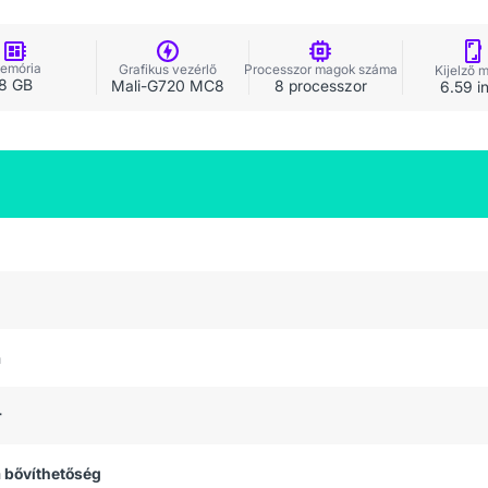
emória
Grafikus vezérlő
Processzor magok száma
Kijelző 
8 GB
Mali-G720 MC8
8 processzor
6.59 i
a
r
 bővíthetőség