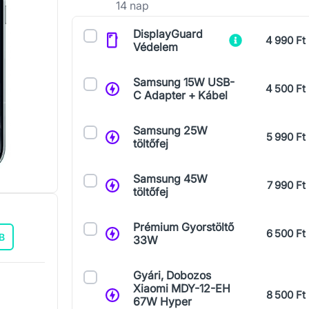
14 nap
Kiegészítők
DisplayGuard
4 990 Ft
Védelem
Samsung 15W USB-
4 500 Ft
C Adapter + Kábel
Samsung 25W
5 990 Ft
töltőfej
Samsung 45W
7 990 Ft
töltőfej
Prémium Gyorstöltő
6 500 Ft
B
33W
Gyári, Dobozos
Xiaomi MDY-12-EH
8 500 Ft
67W Hyper