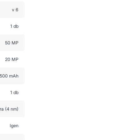
v 6
1 db
50 MP
20 MP
500 mAh
1 db
ra (4 nm)
Igen