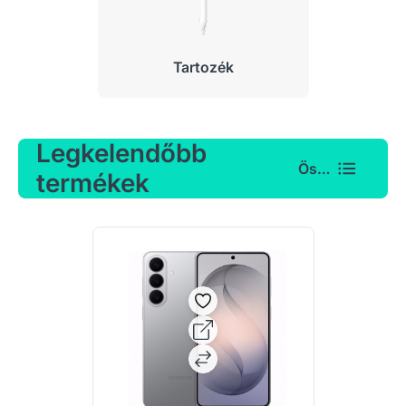
Tartozék
Legkelendőbb
Összes
termékek