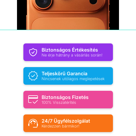
Biztonságos Értékesítés
Ne érje hátrány a vásárlás során!
Teljeskörű Garancia
Nincsenek utólagos meglepetések
Biztonságos Fizetés
100% Visszatérítés
24/7 Ügyfélszolgálat
Kérdezzen bármikor!