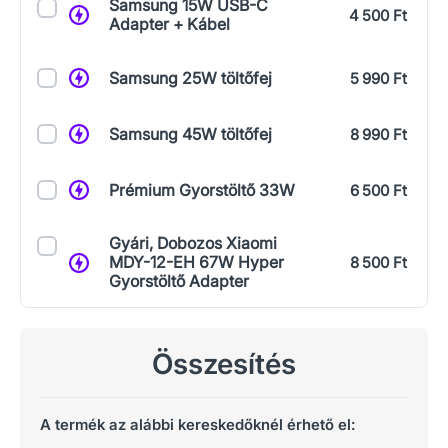
Samsung 15W USB-C
4 500 Ft
Adapter + Kábel
Samsung 25W töltőfej
5 990 Ft
Samsung 45W töltőfej
8 990 Ft
Prémium Gyorstöltő 33W
6 500 Ft
Gyári, Dobozos Xiaomi
MDY-12-EH 67W Hyper
8 500 Ft
Gyorstöltő Adapter
Összesítés
A termék az alábbi kereskedőknél érhető el: