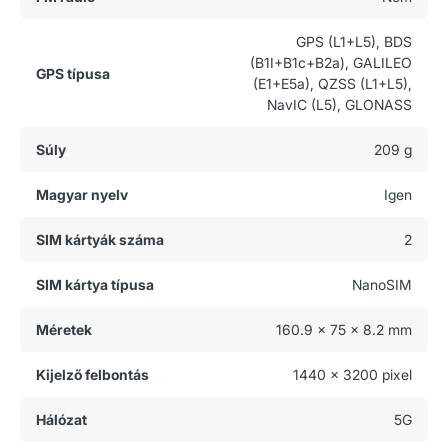
GPS (L1+L5), BDS
(B1I+B1c+B2a), GALILEO
GPS típusa
(E1+E5a), QZSS (L1+L5),
NavIC (L5), GLONASS
Súly
209 g
Magyar nyelv
Igen
SIM kártyák száma
2
SIM kártya típusa
NanoSIM
Méretek
160.9 x 75 x 8.2 mm
Kijelző felbontás
1440 x 3200 pixel
Hálózat
5G