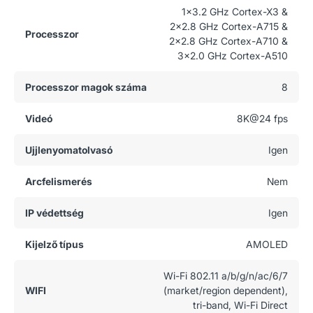
1x3.2 GHz Cortex-X3 &
2x2.8 GHz Cortex-A715 &
Processzor
2x2.8 GHz Cortex-A710 &
3x2.0 GHz Cortex-A510
Processzor magok száma
8
Videó
8K@24 fps
Ujjlenyomatolvasó
Igen
Arcfelismerés
Nem
IP védettség
Igen
Kijelző típus
AMOLED
Wi-Fi 802.11 a/b/g/n/ac/6/7
WIFI
(market/region dependent),
tri-band, Wi-Fi Direct