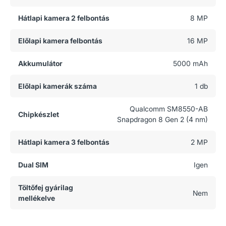
Hátlapi kamera 2 felbontás
8 MP
Előlapi kamera felbontás
16 MP
Akkumulátor
5000 mAh
Előlapi kamerák száma
1 db
Qualcomm SM8550-AB
Chipkészlet
Snapdragon 8 Gen 2 (4 nm)
Hátlapi kamera 3 felbontás
2 MP
Dual SIM
Igen
Töltőfej gyárilag
Nem
mellékelve