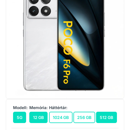
Modell:
Memória:
Háttértár:
5G
12 GB
1024 GB
256 GB
512 GB