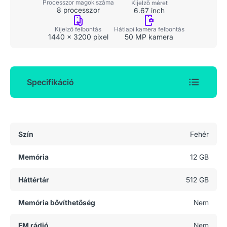
Processzor magok száma
Kijelző méret
8 processzor
6.67 inch
Kijelző felbontás
Hátlapi kamera felbontás
1440 x 3200 pixel
50 MP kamera
Specifikáció
Általános adatok
Szín
Fehér
Memória
12 GB
Háttértár
512 GB
Memória bővíthetőség
Nem
FM rádió
Nem