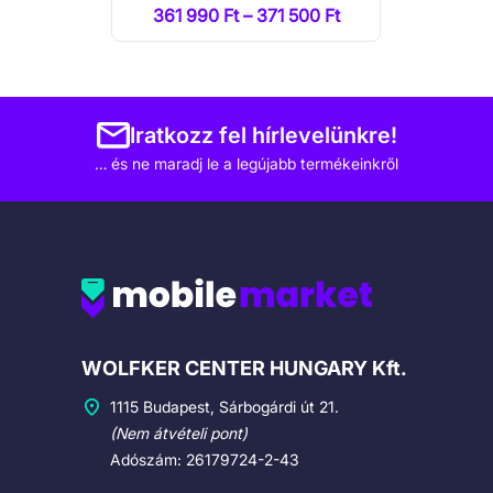
361 990 Ft – 371 500 Ft
Iratkozz fel hírlevelünkre!
… és ne maradj le a legújabb termékeinkről
Cégadatok
WOLFKER CENTER HUNGARY Kft.
1115 Budapest, Sárbogárdi út 21.
(Nem átvételi pont)
Adószám: 26179724-2-43