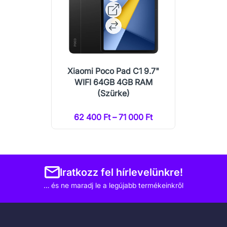
Xiaomi Poco Pad C1 9.7"
WIFI 64GB 4GB RAM
(Szürke)
62 400 Ft – 71 000 Ft
Iratkozz fel hírlevelünkre!
… és ne maradj le a legújabb termékeinkről