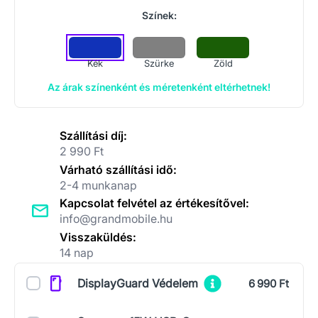
Színek:
Kék
Szürke
Zöld
Az árak színenként és méretenként eltérhetnek!
Szállítási díj:
2 990 Ft
Várható szállítási idő:
2-4 munkanap
Kapcsolat felvétel az értékesítővel:
info@grandmobile.hu
Visszaküldés:
14 nap
Kiegészítők
DisplayGuard Védelem
6 990 Ft