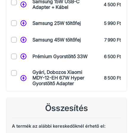
Samsung 15W USB-C
4 500 Ft
Adapter + Kábel
Samsung 25W töltőfej
5 990 Ft
Samsung 45W töltőfej
7 990 Ft
Prémium Gyorstöltő 33W
6 500 Ft
Gyári, Dobozos Xiaomi
MDY-12-EH 67W Hyper
8 500 Ft
Gyorstöltő Adapter
Összesítés
A termék az alábbi kereskedőknél érhető el: