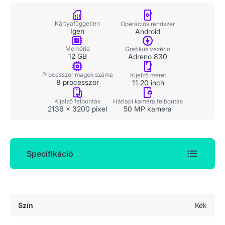
Kártyafüggetlen
Operációs rendszer
Igen
Android
Memória
Grafikus vezérlő
12 GB
Adreno 830
Processzor magok száma
Kijelző méret
8 processzor
11.20 inch
Kijelző felbontás
Hátlapi kamera felbontás
2136 x 3200 pixel
50 MP kamera
Specifikáció
Általános adatok
Szín
Kék