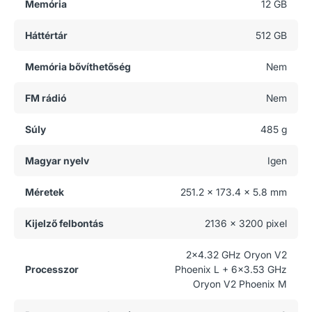
Memória
12 GB
Háttértár
512 GB
Memória bővíthetőség
Nem
FM rádió
Nem
Súly
485 g
Magyar nyelv
Igen
Méretek
251.2 x 173.4 x 5.8 mm
Kijelző felbontás
2136 x 3200 pixel
2x4.32 GHz Oryon V2
Processzor
Phoenix L + 6x3.53 GHz
Oryon V2 Phoenix M