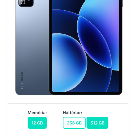
Memória:
Háttértár:
12 GB
256 GB
512 GB