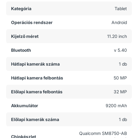
Kategória
Tablet
Operációs rendszer
Android
Kijelző méret
11.20 inch
Bluetooth
v 5.40
Hátlapi kamerák száma
1 db
Hátlapi kamera felbontás
50 MP
Előlapi kamera felbontás
32 MP
Akkumulátor
9200 mAh
Előlapi kamerák száma
1 db
Qualcomm SM8750-AB
Chipkészlet