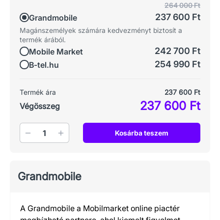
264 000 Ft
237 600 Ft
Grandmobile
Magánszemélyek számára kedvezményt biztosít a
termék árából.
242 700 Ft
Mobile Market
254 990 Ft
B-tel.hu
Termék ára
237 600 Ft
237 600 Ft
Végösszeg
Mennyiség
Kosárba teszem
Grandmobile
A Grandmobile a Mobilmarket online piactér