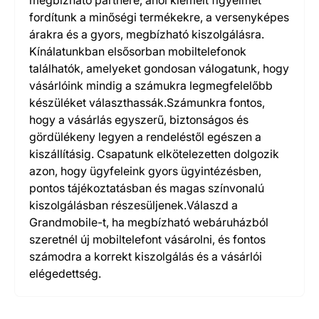
megbízható partnere, ahol kiemelt figyelmet
fordítunk a minőségi termékekre, a versenyképes
árakra és a gyors, megbízható kiszolgálásra.
Kínálatunkban elsősorban mobiltelefonok
találhatók, amelyeket gondosan válogatunk, hogy
vásárlóink mindig a számukra legmegfelelőbb
készüléket választhassák.Számunkra fontos,
hogy a vásárlás egyszerű, biztonságos és
gördülékeny legyen a rendeléstől egészen a
kiszállításig. Csapatunk elkötelezetten dolgozik
azon, hogy ügyfeleink gyors ügyintézésben,
pontos tájékoztatásban és magas színvonalú
kiszolgálásban részesüljenek.Válaszd a
Grandmobile-t, ha megbízható webáruházból
szeretnél új mobiltelefont vásárolni, és fontos
számodra a korrekt kiszolgálás és a vásárlói
elégedettség.