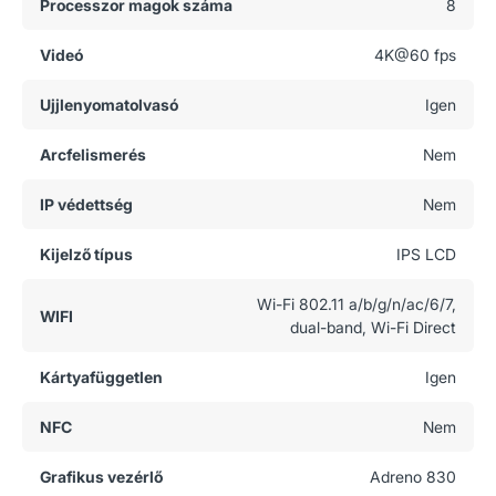
Processzor magok száma
8
Videó
4K@60 fps
Ujjlenyomatolvasó
Igen
Arcfelismerés
Nem
IP védettség
Nem
Kijelző típus
IPS LCD
Wi-Fi 802.11 a/b/g/n/ac/6/7,
WIFI
dual-band, Wi-Fi Direct
Kártyafüggetlen
Igen
NFC
Nem
Grafikus vezérlő
Adreno 830