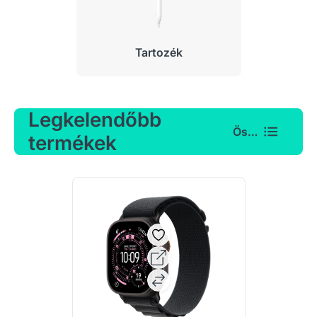
Tartozék
Legkelendőbb
Összes
termékek