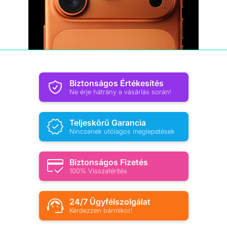
Biztonságos Értékesítés
Ne érje hátrány a vásárlás során!
Teljeskörű Garancia
Nincsenek utólagos meglepetések
Biztonságos Fizetés
100% Visszatérítés
24/7 Ügyfélszolgálat
Kérdezzen bármikor!