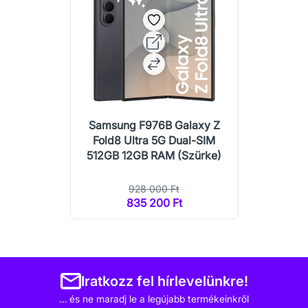
Samsung F976B Galaxy Z
Fold8 Ultra 5G Dual-SIM
512GB 12GB RAM (Szürke)
928 000 Ft
835 200 Ft
Iratkozz fel hírlevelünkre!
… és ne maradj le a legújabb termékeinkről