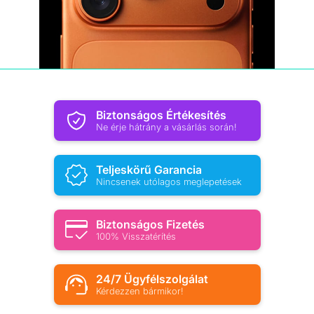
Biztonságos Értékesítés
Ne érje hátrány a vásárlás során!
Teljeskörű Garancia
Nincsenek utólagos meglepetések
Biztonságos Fizetés
100% Visszatérítés
24/7 Ügyfélszolgálat
Kérdezzen bármikor!