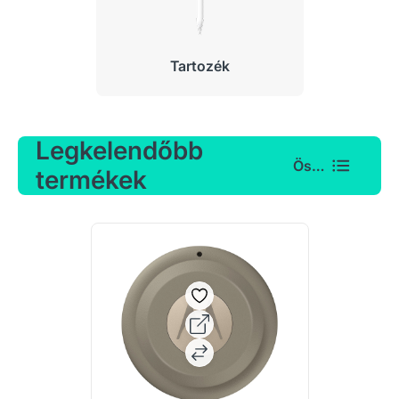
Tartozék
Legkelendőbb
Összes
termékek