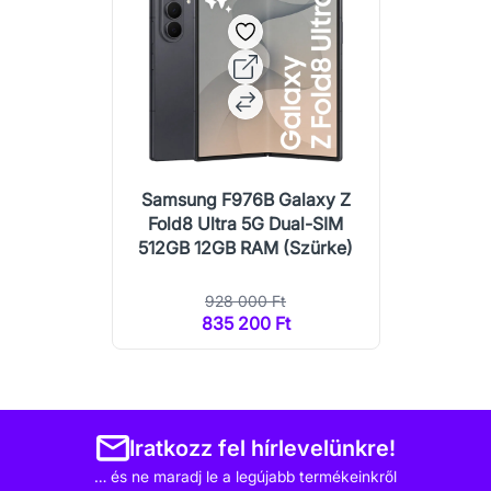
Samsung F976B Galaxy Z
Fold8 Ultra 5G Dual-SIM
512GB 12GB RAM (Szürke)
928 000 Ft
835 200 Ft
Iratkozz fel hírlevelünkre!
… és ne maradj le a legújabb termékeinkről