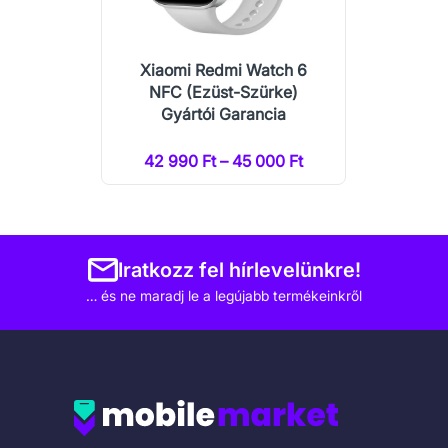
Xiaomi Redmi Watch 6
NFC (Ezüst-Szürke)
Gyártói Garancia
42 990 Ft – 45 000 Ft
Iratkozz fel hírlevelünkre!
… és ne maradj le a legújabb termékeinkről