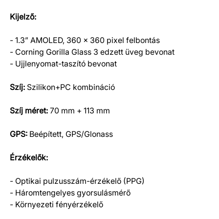
Kijelző:
- 1.3” AMOLED, 360 x 360 pixel felbontás
- Corning Gorilla Glass 3 edzett üveg bevonat
- Ujjlenyomat-taszító bevonat
Szíj:
Szilikon+PC kombináció
Szíj méret:
70 mm + 113 mm
GPS:
Beépített, GPS/Glonass
Érzékelők:
- Optikai pulzusszám-érzékelő (PPG)
- Háromtengelyes gyorsulásmérő
- Környezeti fényérzékelő