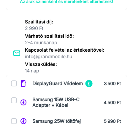
Az árak színenként és méretenként eltérhetnek!
Szállítási díj:
2 990 Ft
Várható szállítási idő:
2-4 munkanap
Kapcsolat felvétel az értékesítővel:
info@grandmobile.hu
Visszaküldés:
14 nap
Kiegészítők
DisplayGuard Védelem
3 500 Ft
Samsung 15W USB-C
4 500 Ft
Adapter + Kábel
Samsung 25W töltőfej
5 990 Ft