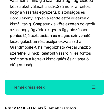
vásárlóink mindig a számukra legmegfelelőbb
készüléket választhassák.Számunkra fontos,
hogy a vásárlás egyszerű, biztonságos és
gördülékeny legyen a rendeléstől egészen a
kiszállításig. Csapatunk elkötelezetten dolgozik
azon, hogy ügyfeleink gyors ügyintézésben,
pontos tájékoztatásban és magas színvonalú
kiszolgálásban részesüljenek.Válaszd a
Grandmobile-t, ha megbízható webáruházból
szeretnél új mobiltelefont vásárolni, és fontos
számodra a korrekt kiszolgálás és a vásárlói
elégedettség.
Termék részletek
Termék részletek
Egy AMOLED kijelző, amely ragyog