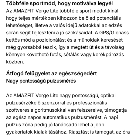
Többféle sportmód, hogy motiválva legyél
Az AMAZFIT Verge Lite többféle sport módot kínál,
hogy teljes mértékben kihozzon belőled potenciális
lehetőséget, illetve a valós idejű adatokkal az edzés
során segít fejleszteni a jó szokásaidat. A GPS/Glonass
kettős mód a pozicionálást és a műholdak keresését
még gyorsabbá teszik, így a megtett út és a távolság
könnyen követhető futás, sétálás vagy kerékpározás
közben.
Átfogó felügyelet az egészségedért
Nagy pontosságú pulzusmérés
Az AMAZFIT Verge Lite nagy pontosságú, optikai
pulzusérzékelő szenzorral és professzionális
szoftveres algoritmusokkal van felszerelve, támogatja
az egész napos automatikus pulzusmérést. A napi
pulzus zóna pedig jó tanácsadó lehet a jobb
gyakorlatok kialakításához. Riasztást is támogat, az óra