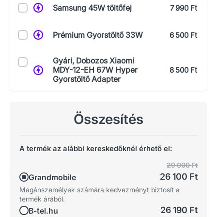
Samsung 45W töltőfej
7 990 Ft
Prémium Gyorstöltő 33W
6 500 Ft
Gyári, Dobozos Xiaomi
MDY-12-EH 67W Hyper
8 500 Ft
Gyorstöltő Adapter
Összesítés
A termék az alábbi kereskedőknél érhető el:
29 000 Ft
26 100 Ft
Grandmobile
Magánszemélyek számára kedvezményt biztosít a
termék árából.
26 190 Ft
B-tel.hu