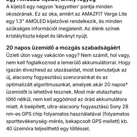
A kijelző egy nagyon ’kegyetlen’ pontja minden
okosórának. Ez az oka, amiért az AMAZFIT Verge Lite
egy 1.3” AMOLED kijelzővel rendelkezik, és minden
szükséges információt megjelenít. Az élénk színek
kristálytiszta képet és látványt nyújt.
20 napos üzemidő a mozgás szabadságáért
Üzleti úton vagy vakáción vagy? Nem számít, hol vagy,
nem kell foglalkoznod a lemerülő akkumulátorral. Hogy
igazán élvezhesd az utazásaidat, most bemutatjuk az
új, alacsony fogyasztású szenzorainkat és az
optimalizált algoritmusunkat, amelyek akár 20 napos*
üzemidőt is lehetővé tesznek. Most már elutazhatsz
töltő nélkül, nem kell aggódnod az órád akkumulátora
miatt. A beépített, ultra-alacsony fogyasztású Sony 28
nm-es GPS chip folyamatos használatával (folyamatos
sporttevékenység-mérés, bekapcsolt GPS mellett) kb.
40 üzemóra teljesíthető egy töltéssel.