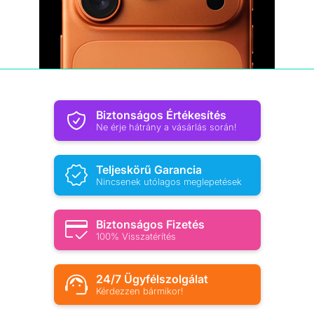
Biztonságos Értékesítés
Ne érje hátrány a vásárlás során!
Teljeskörű Garancia
Nincsenek utólagos meglepetések
Biztonságos Fizetés
100% Visszatérítés
24/7 Ügyfélszolgálat
Kérdezzen bármikor!