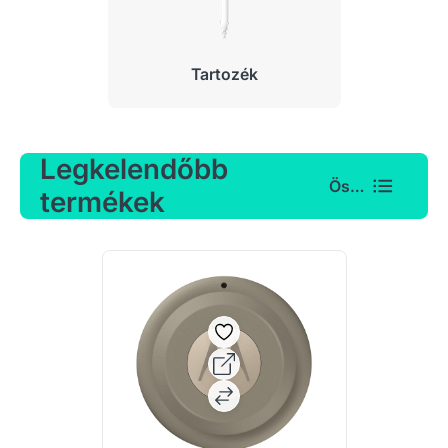
Tartozék
Legkelendőbb
Összes
termékek