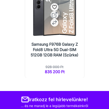
Samsung F976B Galaxy Z
Fold8 Ultra 5G Dual-SIM
512GB 12GB RAM (Szürke)
928 000 Ft
835 200 Ft
Iratkozz fel hírlevelünkre!
… és ne maradj le a legújabb termékeinkről