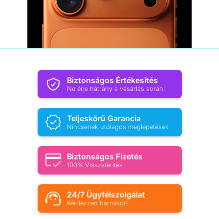
Biztonságos Értékesítés
Ne érje hátrány a vásárlás során!
Teljeskörű Garancia
Nincsenek utólagos meglepetések
Biztonságos Fizetés
100% Visszatérítés
24/7 Ügyfélszolgálat
Kérdezzen bármikor!