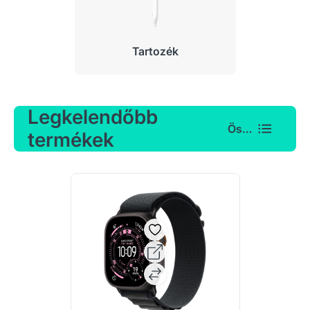
Tartozék
Legkelendőbb
Összes
termékek