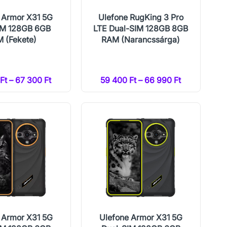
 Armor X31 5G
Ulefone RugKing 3 Pro
IM 128GB 6GB
LTE Dual-SIM 128GB 8GB
 (Fekete)
RAM (Narancssárga)
Ft – 67 300 Ft
59 400 Ft – 66 990 Ft
 Armor X31 5G
Ulefone Armor X31 5G