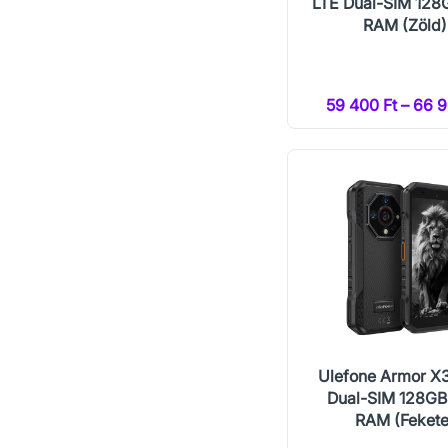
LTE Dual-SIM 128
RAM (Zöld)
59 400 Ft – 66 9
Ulefone Armor X
Dual-SIM 128G
RAM (Fekete