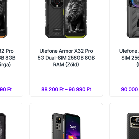
32 Pro
Ulefone Armor X32 Pro
Ulefone 
GB 8GB
5G Dual-SIM 256GB 8GB
SIM 25
árga)
RAM (Zöld)
(
90 Ft
88 200 Ft – 96 990 Ft
90 000 