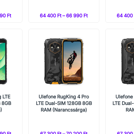
90 Ft
64 400 Ft – 66 990 Ft
64 400 
g LTE
Ulefone RugKing 4 Pro
Ulefone
B 8GB
LTE Dual-SIM 128GB 8GB
LTE Dual
)
RAM (Narancssárga)
RAM
90 Ft
67 300 Ft – 70 200 Ft
67 300 