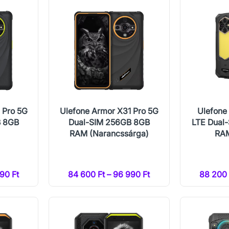
 Pro 5G
Ulefone Armor X31 Pro 5G
Ulefone
B 8GB
Dual-SIM 256GB 8GB
LTE Dual
RAM (Narancssárga)
RAM
90 Ft
84 600 Ft – 96 990 Ft
88 200 