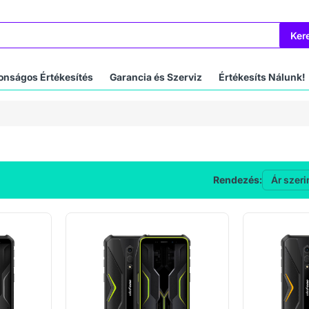
Ker
onságos Értékesítés
Garancia és Szerviz
Értékesíts Nálunk!
Rendezés: