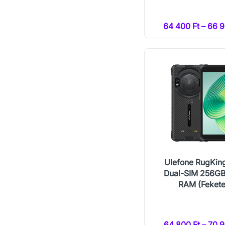
64 400 Ft – 66 9
Ulefone RugKin
Dual-SIM 256G
RAM (Fekete
64 800 Ft – 70 9