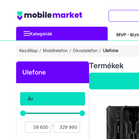
Keresés
Kategóriák
MVP - Bizt
Kezdőlap
Mobiltelefon
Okostelefon
Ulefone
Termékek
Ulefone
Ár
-