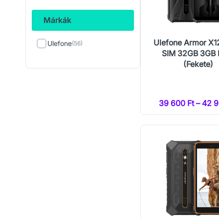
Márkák
Ulefone Armor X1
Ulefone
(56)
SIM 32GB 3GB
(Fekete)
39 600 Ft – 42 9