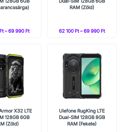
IM 128GB 6GB
Dual-SIM 128GB 6GB
arancssárga)
RAM (Zöld)
Ft – 69 990 Ft
62 100 Ft – 69 990 Ft
 Armor X32 LTE
Ulefone RugKing LTE
IM 128GB 6GB
Dual-SIM 128GB 8GB
M (Zöld)
RAM (Fekete)