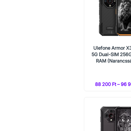
Ulefone Armor X
5G Dual-SIM 256
RAM (Narancss
88 200 Ft – 96 9