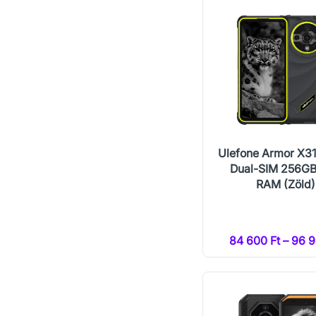
Ulefone Armor X31
Dual-SIM 256G
RAM (Zöld)
84 600 Ft – 96 9