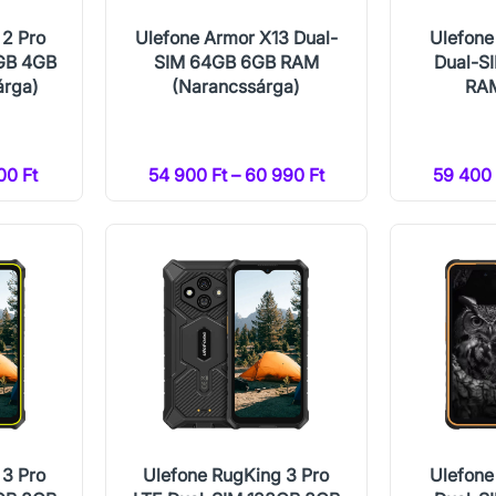
 2 Pro
Ulefone Armor X13 Dual-
Ulefone
GB 4GB
SIM 64GB 6GB RAM
Dual-S
árga)
(Narancssárga)
RAM
00 Ft
54 900 Ft – 60 990 Ft
59 400 
 3 Pro
Ulefone RugKing 3 Pro
Ulefone