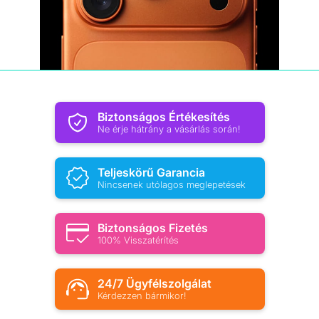
Biztonságos Értékesítés
Ne érje hátrány a vásárlás során!
Teljeskörű Garancia
Nincsenek utólagos meglepetések
Biztonságos Fizetés
100% Visszatérítés
24/7 Ügyfélszolgálat
Kérdezzen bármikor!