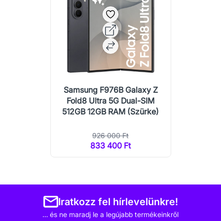
Samsung F976B Galaxy Z
Fold8 Ultra 5G Dual-SIM
512GB 12GB RAM (Szürke)
926 000 Ft
833 400 Ft
Iratkozz fel hírlevelünkre!
… és ne maradj le a legújabb termékeinkről