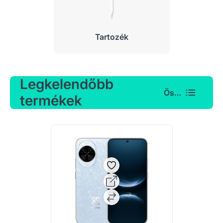
Tartozék
Legkelendőbb
Összes
termékek