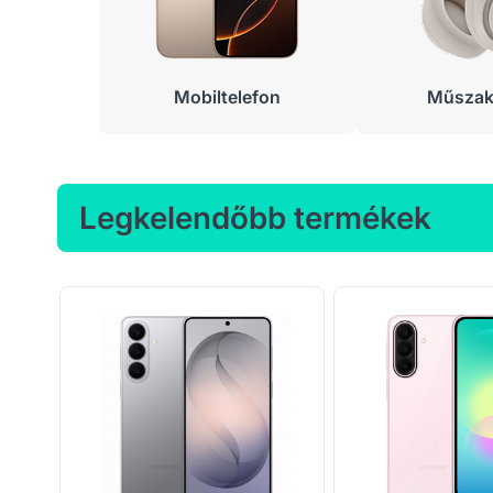
Mobiltelefon
Műszaki
Legkelendőbb termékek