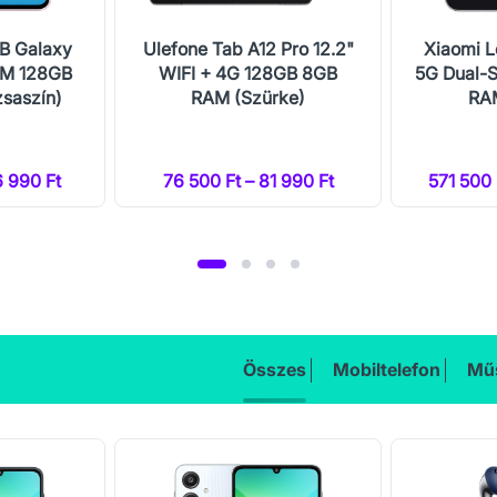
B Galaxy
Ulefone Tab A12 Pro 12.2"
Xiaomi L
IM 128GB
WIFI + 4G 128GB 8GB
5G Dual-
saszín)
RAM (Szürke)
RAM
6 990 Ft
76 500 Ft – 81 990 Ft
571 500 
Összes
Mobiltelefon
Műs