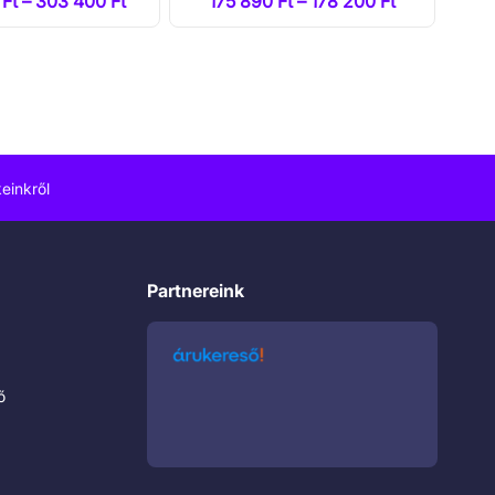
Ft – 303 400 Ft
175 890 Ft – 178 200 Ft
einkről
Partnereink
ő