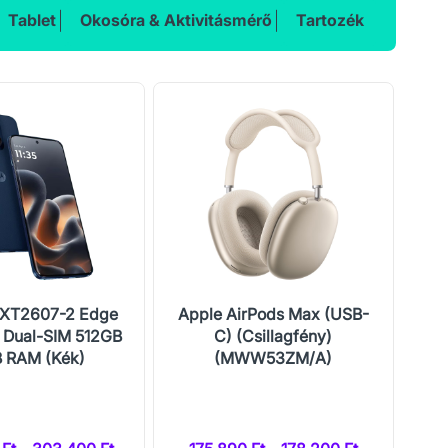
Tablet
Okosóra & Aktivitásmérő
Tartozék
 XT2607-2 Edge
Apple AirPods Max (USB-
Ho
 Dual-SIM 512GB
C) (Csillagfény)
 RAM (Kék)
(MWW53ZM/A)