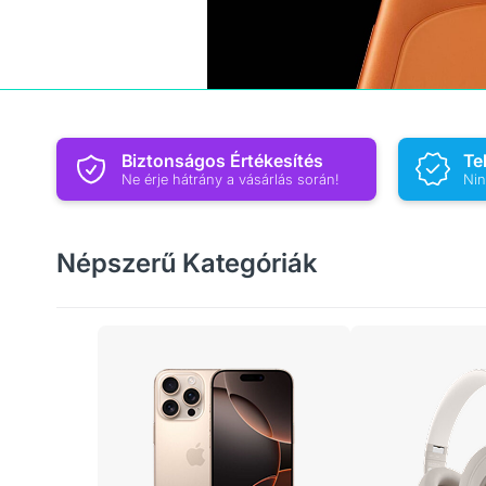
Biztonságos Értékesítés
Te
Ne érje hátrány a vásárlás során!
Nin
Népszerű Kategóriák