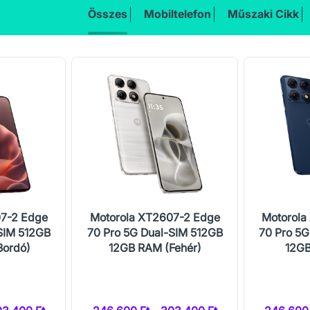
Összes
Mobiltelefon
Műszaki Cikk
07-2 Edge
Motorola XT2607-2 Edge
Motorola
SIM 512GB
70 Pro 5G Dual-SIM 512GB
70 Pro 5G
Bordó)
12GB RAM (Fehér)
12GB