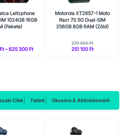
eica Leitzphone
Motorola XT2657-1 Moto
Mo
SIM 1024GB 16GB
Razr 70 5G Dual-SIM
 (Fekete)
256GB 8GB RAM (Zöld)
25
279 000 Ft
Ft – 625 300 Ft
251 100 Ft
2
zaki Cikk
Tablet
Okosóra & Aktivitásmérő