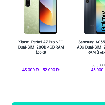
I +
Xiaomi Redmi A7 Pro NFC
Samsung A065
ék)
Dual-SIM 128GB 4GB RAM
A06 Dual-SIM 
(Zöld)
RAM (Fek
50 000 
t
45 000 Ft – 52 990 Ft
45 000 