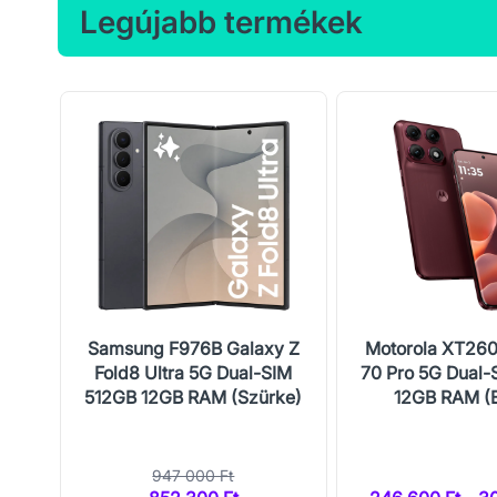
Legújabb termékek
ard
Samsung F976B Galaxy Z
Motorola XT26
Fold8 Ultra 5G Dual-SIM
70 Pro 5G Dual-
512GB 12GB RAM (Szürke)
12GB RAM (
947 000 Ft