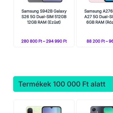
 5G
Samsung S942B Galaxy
Samsung A276
te)
S26 5G Dual-SIM 512GB
A27 5G Dual-S
12GB RAM (Ezüst)
6GB RAM (Róz
Ft
280 800 Ft – 294 990 Ft
88 200 Ft – 9
Termékek 100 000 Ft alatt