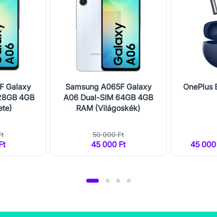
F Galaxy
Samsung A065F Galaxy
OnePlus 
128GB 4GB
A06 Dual-SIM 64GB 4GB
ete)
RAM (Világoskék)
Ft
50 000 Ft
Ft
45 000 Ft
45 000 