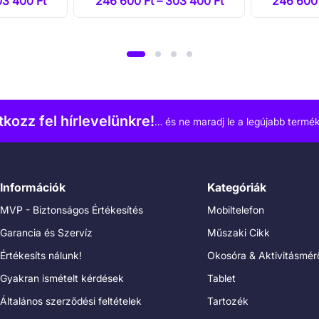
03 400 Ft
246 600 Ft – 303 400 Ft
246 600 
atkozz fel hírlevelünkre!
… és ne maradj le a legújabb termék
Információk
Kategóriák
MVP - Biztonságos Értékesítés
Mobiltelefon
Garancia és Szervíz
Műszaki Cikk
Értékesíts nálunk!
Okosóra & Aktivitásmér
Gyakran ismételt kérdések
Tablet
Általános szerződési feltételek
Tartozék