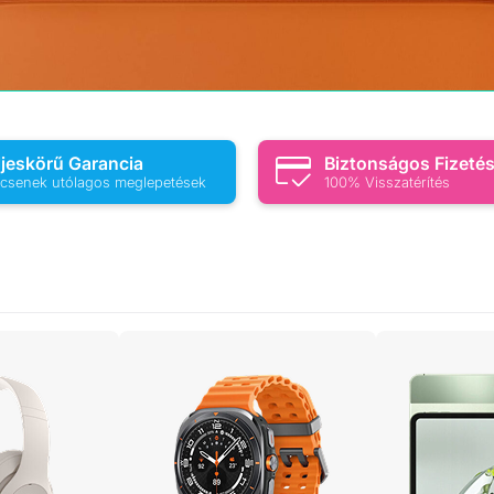
ljeskörű Garancia
Biztonságos Fizeté
csenek utólagos meglepetések
100% Visszatérítés