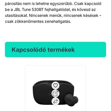
párosítás nem is lehetne egyszerűbb. Csak kapcsold
be a JBL Tune 530BT fejhallgatódat, és kövesd az
utasításokat. Nincsenek menük, nincsenek késések –
csak zökkenőmentes zenehallgatás.
Kapcsolódó termékek