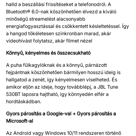
halld a beszállási frissítéseket a telefonodról. A
Bluetooth® 6.0-nak köszönhetően élvezd a kiváló
minőségű streamelést alacsonyabb
energiafogyasztással és csökkentett késleltetéssel. Így
a hangod tökéletesen szinkronban marad, akár
videohívást folytatsz, akár filmet nézel
Könnyű, kényelmes és összecsukható
A puha fülkagylóknak és a könnyű, párnázott
fejpántnak köszönhetően bármilyen hosszú ideig is
hallgatod a zenét, így kényelmesen viselheted. És
amikor eljön az ideje, hogy továbblépj, a JBL Tune
530BT laposra hajtható, így könnyedén elfér a
hordtáskádban.
Gyors párosítás a Google-val + Gyors párosítás a
Microsoft-al
Az Android vagy Windows 10/11 rendszeren történő