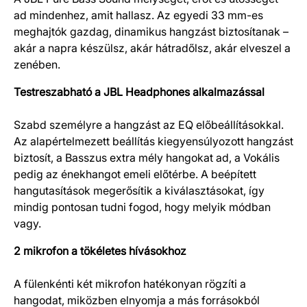
ad mindenhez, amit hallasz. Az egyedi 33 mm-es
meghajtók gazdag, dinamikus hangzást biztosítanak –
akár a napra készülsz, akár hátradőlsz, akár elveszel a
zenében.
Testreszabható a JBL Headphones alkalmazással
Szabd személyre a hangzást az EQ előbeállításokkal.
Az alapértelmezett beállítás kiegyensúlyozott hangzást
biztosít, a Basszus extra mély hangokat ad, a Vokális
pedig az énekhangot emeli előtérbe. A beépített
hangutasítások megerősítik a kiválasztásokat, így
mindig pontosan tudni fogod, hogy melyik módban
vagy.
2 mikrofon a tökéletes hívásokhoz
A fülenkénti két mikrofon hatékonyan rögzíti a
hangodat, miközben elnyomja a más forrásokból