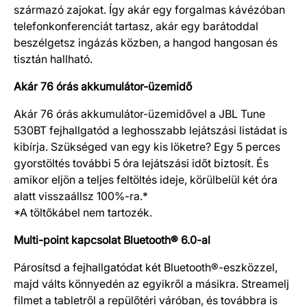
származó zajokat. Így akár egy forgalmas kávézóban
telefonkonferenciát tartasz, akár egy barátoddal
beszélgetsz ingázás közben, a hangod hangosan és
tisztán hallható.
Akár 76 órás akkumulátor-üzemidő
Akár 76 órás akkumulátor-üzemidővel a JBL Tune
530BT fejhallgatód a leghosszabb lejátszási listádat is
kibírja. Szükséged van egy kis löketre? Egy 5 perces
gyorstöltés további 5 óra lejátszási időt biztosít. És
amikor eljön a teljes feltöltés ideje, körülbelül két óra
alatt visszaállsz 100%-ra.*
*A töltőkábel nem tartozék.
Multi-point kapcsolat Bluetooth® 6.0-al
Párosítsd a fejhallgatódat két Bluetooth®-eszközzel,
majd válts könnyedén az egyikről a másikra. Streamelj
filmet a tabletről a repülőtéri váróban, és továbbra is