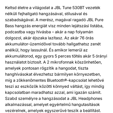
Termék részletek
Keltsd életre a világodat a JBL Tune 530BT vezeték
nélküli fejhallgató hangzásával, stílusával és
szabadságával. A merész, magával ragadó JBL Pure
Bass hangzás energiát visz minden lejátszási listába,
podcastba vagy hívásba – akár a nap folyamán
dolgozol, akár éjszaka lazítasz. Az akár 76 órás
akkumulátor-üzemidővel tovább hallgathatsz zenét
anélkül, hogy lassulnál. És amikor lemerül az
akkumulátorod, egy gyors 5 perces töltés akár 5 órányi
használatot biztosít. A 2 mikrofonnak köszönhetően,
amelyek pontosan rögzítik a hangodat, tiszta
hanghívásokat élvezhetsz bármilyen környezetben,
míg a zökkenőmentes Bluetooth®-kapcsolat lehetővé
teszi az eszközök közötti könnyed váltást, így mindig
kapcsolatban maradhatsz azzal, ami igazán számít.
Szabd személyre a hangzásodat a JBL Headphones
alkalmazással, amelyet egyértelmű hangutasítások
vezérelnek, amelyek egyszerűvé teszik a beállítást.