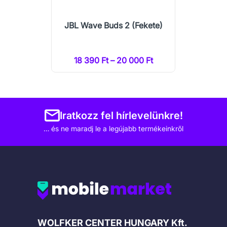
JBL Wave Buds 2 (Fekete)
18 390 Ft – 20 000 Ft
Iratkozz fel hírlevelünkre!
… és ne maradj le a legújabb termékeinkről
Cégadatok
WOLFKER CENTER HUNGARY Kft.