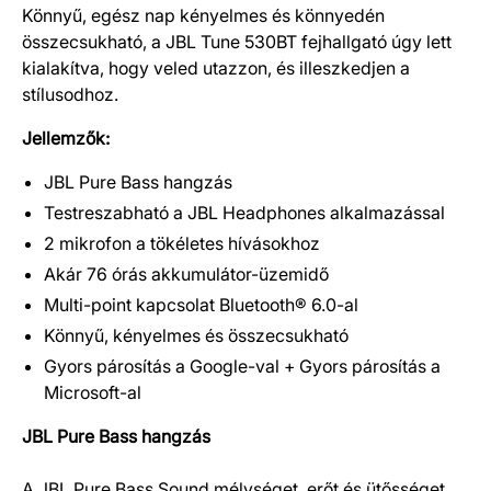
Könnyű, egész nap kényelmes és könnyedén
összecsukható, a JBL Tune 530BT fejhallgató úgy lett
kialakítva, hogy veled utazzon, és illeszkedjen a
stílusodhoz.
Jellemzők:
JBL Pure Bass hangzás
Testreszabható a JBL Headphones alkalmazással
2 mikrofon a tökéletes hívásokhoz
Akár 76 órás akkumulátor-üzemidő
Multi-point kapcsolat Bluetooth® 6.0-al
Könnyű, kényelmes és összecsukható
Gyors párosítás a Google-val + Gyors párosítás a
Microsoft-al
JBL Pure Bass hangzás
A JBL Pure Bass Sound mélységet, erőt és ütősséget